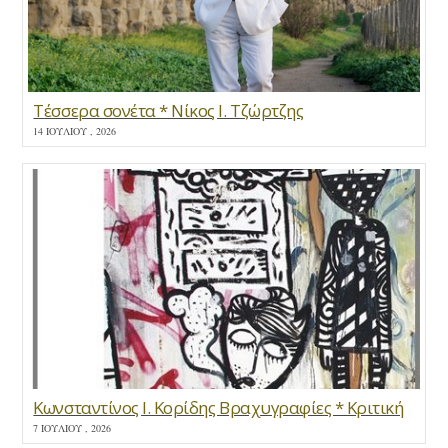
Τέσσερα σονέτα * Νίκος Ι. Τζώρτζης
14 ΙΟΥΛΊΟΥ , 2026
Κωνσταντίνος Ι. Κορίδης Βραχυγραφίες * Κριτική
7 ΙΟΥΛΊΟΥ , 2026