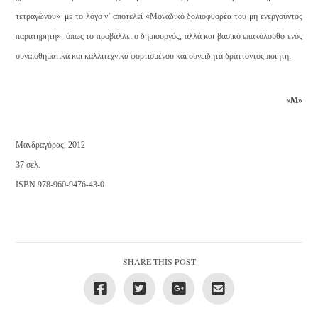
.
τετραγώνου»
με το λόγο ν’ αποτελεί «Μοναδικό δολιοφθορέα του μη ενεργούντος
παρατηρητή», όπως το προβάλλει ο δημιουργός, αλλά και βασικό επακόλουθο ενός
συναισθηματικά και καλλιτεχνικά φορτισμένου και συνειδητά δράττοντος ποιητή.
«Μ»
Μανδραγόρας, 2012
37 σελ.
ISBN 978-960-9476-43-0
SHARE THIS POST