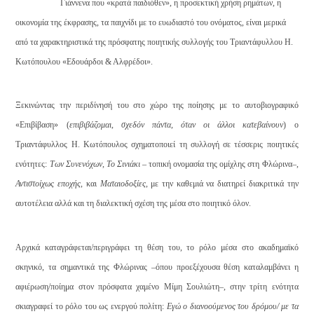
Γιάννενα που «κρατά παιδιόθεν», η προσεκτική χρήση ρημάτων, η
οικονομία της έκφρασης, τα παιχνίδι με το ευωδιαστό του ονόματος, είναι μερικά
από τα χαρακτηριστικά της πρόσφατης ποιητικής συλλογής του Τριαντάφυλλου Η.
Κωτόπουλου «Εδουάρδοι & Αλφρέδοι».
Ξεκινώντας την περιδίνησή του στο χώρο της ποίησης με το αυτοβιογραφικό
«Επιβίβαση» (
επιβιβάζομαι, σχεδόν πάντα, όταν οι άλλοι κατεβαίνουν
) ο
Τριαντάφυλλος Η. Κωτόπουλος σχηματοποιεί τη συλλογή σε τέσσερις ποιητικές
ενότητες:
Των Συνενόχων
,
Το Σινιάκι
– τοπική ονομασία της ομίχλης στη Φλώρινα–,
Αντιστοίχως εποχής
, και
Ματαιοδοξίες
, με την καθεμιά να διατηρεί διακριτικά την
αυτοτέλεια αλλά και τη διαλεκτική σχέση της μέσα στο ποιητικό όλον.
Αρχικά καταγράφεται/περιγράφει τη θέση του, το ρόλο μέσα στο ακαδημαϊκό
σκηνικό, τα σημαντικά της Φλώρινας –όπου προεξέχουσα θέση καταλαμβάνει η
αφιέρωση/ποίημα στον πρόσφατα χαμένο Μίμη Σουλιώτη–, στην τρίτη ενότητα
σκιαγραφεί το ρόλο του ως ενεργού πολίτη:
Εγώ ο διανοούμενος του δρόμου/ με τα