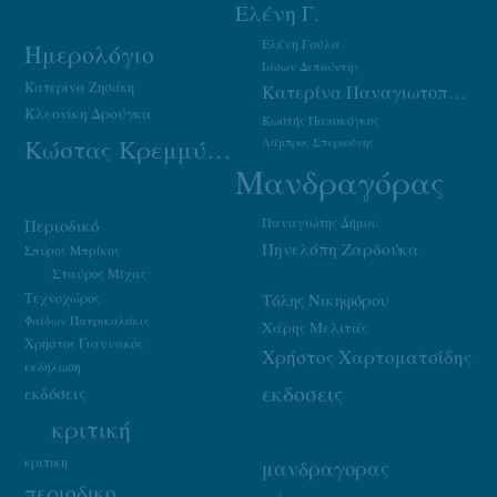
Ελένη Γ.
Ελένη Γούλα
Ημερολόγιο
Ιάσων Δεπούντης
Κατερίνα Ζησάκη
Κατερίνα Παναγιωτοπούλου
Κλεονίκη Δρούγκα
Κωστής Παπακόγκος
Κώστας Κρεμμύδας
Λάμπρος Σπυριούνης
Μανδραγόρας
Παναγιώτης Δήμου
Περιοδικό
Πηνελόπη Ζαρδούκα
Σπύρος Μπρίκος
Σταύρος Μίχας
Τεχνοχώρος
Τόλης Νικηφόρου
Φαίδων Πατρικαλάκις
Χάρης Μελιτάς
Χρήστος Γιαννακός
Χρήστος Χαρτοματσίδης
εκδήλωση
εκδοσεις
εκδόσεις
κριτική
κριτικη
μανδραγορας
περιοδικο