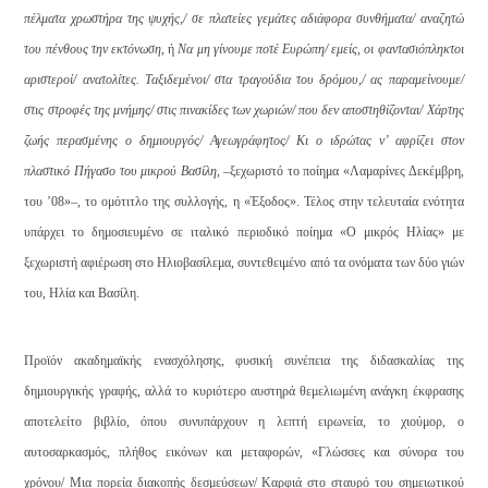
πέλματα χρωστήρα της ψυχής,/ σε πλατείες γεμάτες αδιάφορα συνθήματα/ αναζητώ
του πένθους την εκτόνωση
, ή
Να μη γίνουμε ποτέ Ευρώπη/ εμείς, οι φαντασιόπληκτοι
αριστεροί/ ανατολίτες. Ταξιδεμένοι/ στα τραγούδια του δρόμου,/ ας παραμείνουμε/
στις στροφές της μνήμης/ στις πινακίδες των χωριών/ που δεν αποστηθίζονται/ Χάρτης
ζωής περασμένης ο δημιουργός/ Αγεωγράφητος/ Κι ο ιδρώτας ν’ αφρίζει στον
πλαστικό Πήγασο του μικρού Βασίλη
, –ξεχωριστό το ποίημα «Λαμαρίνες Δεκέμβρη,
του ’08»–, το ομότιτλο της συλλογής, η «Έξοδος». Τέλος στην τελευταία ενότητα
υπάρχει το δημοσιευμένο σε ιταλικό περιοδικό ποίημα «Ο μικρός Ηλίας» με
ξεχωριστή αφιέρωση στο Ηλιοβασίλεμα, συντεθειμένο από τα ονόματα των δύο γιών
του, Ηλία και Βασίλη.
Προϊόν ακαδημαϊκής ενασχόλησης, φυσική συνέπεια της διδασκαλίας της
δημιουργικής γραφής, αλλά το κυριότερο αυστηρά θεμελιωμένη ανάγκη έκφρασης
αποτελείτο βιβλίο, όπου συνυπάρχουν η λεπτή ειρωνεία, το χιούμορ, ο
αυτοσαρκασμός, πλήθος εικόνων και μεταφορών, «Γλώσσες και σύνορα του
χρόνου/ Μια πορεία διακοπής δεσμεύσεων/ Καρφιά στο σταυρό του σημειωτικού