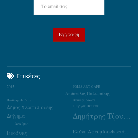
Ετικέτες
2015
POLIS ART CAFE
Απόστολος Παλιεράκης
Βασίλης Φαϊτάς
Βασίλης Λαδάς
Γιώργος Πέππας
Δήμος Χλωπτσιούδης
Δημήτρης Τζουμάκας
Διήγημα
Δοκίμιο
Ελένη Αρτεμίου-Φωτιάδου
Εικόνες