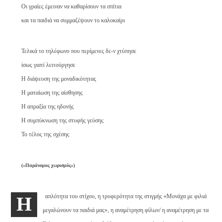
Οι γραίες έμειναν να καθαρίσουν τα σπίτια
και τα παιδιά να συμμαζέψουν το καλοκαίρι
Τελικά το τηλέφωνο που περίμενες δε-ν χτύπησε
ίσως γιατί λειτούργησε
Η διάψευση της μοναδικότητας
Η ματαίωση της αίσθησης
Η απραξία της ηδονής
Η συμπύκνωση της στυφής γεύσης
Το τέλος της σχέσης
(«Παράνομος χωρισμός»)
απλότητα του στίχου, η τρυφερότητα της στιγμής «Μονάχα με φιλιά
Η
μεγαλώνουν τα παιδιά μας», η αναμέτρηση φίλων/ η αναμέτρηση με τα