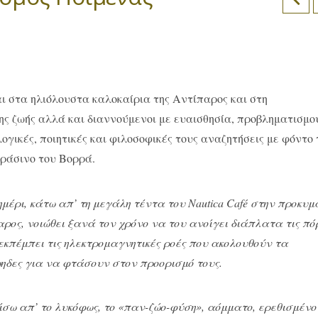
αι στα ηλιόλουστα καλοκαίρια της Aντίπαρος και στη
ης ζωής αλλά και διαννούμενοι με ευαισθησία, προβληματισμο
ογικές, ποιητικές και φιλοσοφικές τους αναζητήσεις με φόντο 
πράσινο του Bορρά.
μέρι, κάτω απ’ τη μεγάλη τέντα του Nautica
Caf
é στην προκυμ
παρος, νοιώθει ξανά τον χρόνο να του ανοίγει διάπλατα τις πό
α εκπέμπει τις ηλεκτρομαγνητικές ροές που ακολουθούν τα
ρηδες για να φτάσουν στον προορισμό τους.
σω απ’ το λυκόφως, το «παν-ζώο-φύση», αόμματο, ερεθισμένο