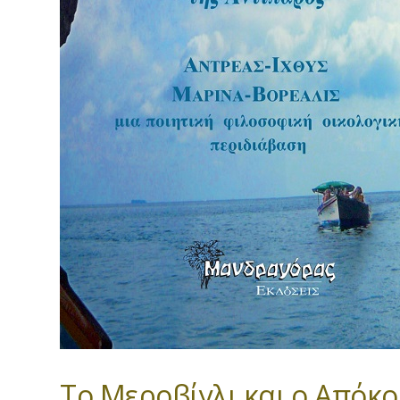
Το Μεροβίγλι και ο Απόκ