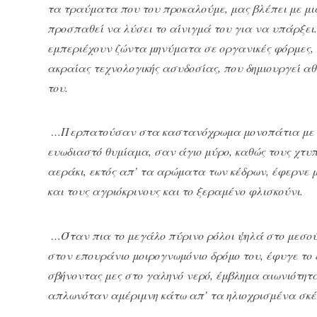
τα τραύματα που του προκαλούμε, μας βλέπει με μι
προσπαθεί να λύσει το αίνιγμά του για να υπάρξει.
εμπεριέχουν ζώντα μηνύματα σε οργανικές φόρμες, γ
ακραίας τεχνολογικής ασυδοσίας, που δημιουργεί 
του.
…Περπατούσαν στα καστανόχρωμα μονοπάτια με τ
ευωδιαστό θυμίαμα, σαν άγιο μύρο, καθώς τους χτυπο
αεράκι, εκτός απ’ τα αρώματα των κέδρων, έφερνε μα
και τους αγριόκρινους και το ξεραμένο φλισκούνι.
…Όταν πια το μεγάλο πύρινο ρόλοι ψηλά στο μεσούρ
στον επουράνιο μοιρογνωμόνιο δρόμο του, έφυγε το
σβήνοντας μες στο γαληνό νερό, έμβλημα αιωνιότητ
απλωνόταν αμέριμνη κάτω απ’ τα ηλιοχρισμένα σκέ