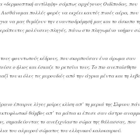
α «δερμοοπτική αντίληψη» σάμπως αρχέγονος Οιδίποδας, που
 Αισθάνομαι πολλές φορές να εκχέει καυτές πνοές αέρα, που
ια να μας θυμίζουν την εναντιοδρόμησή μας και το άσκοπο τ
αθεράπευτες μολύνσεις-πληγές, πάνω στο πληγωμένο νοήμον σ
ους φουντωτούς κέδρους, που σκορπούσαν ένα άρωμα σαν
ύσε ο ήλιος και έσκαζε το ρετσίνι τους. Το πιο ανεπαίσθητο
ζί του κι όλες τις μυρουδιές από την άγρια μέντα και τη λε
ανο έπαιρνε λίγες μοίρες κλίση απ’ τη μεριά της Σίφνου πά
 εκτυφλωτικό θάμβος απ’ τα μάτια κι έπεσε σαν άστρο αναμμ
ας, σημαδεύοντας το ανεξιχνίαστο σώμα της θάλασσας, που
λια του αλμυρού σώματος του ελληνικού καλοκαιριού.