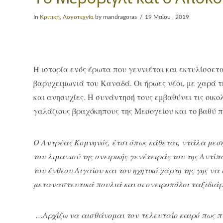
In
Κριτική
,
Λογοτεχνία
by mandragoras
19 Μαΐου , 2019
H ιστορία ενός έρωτα που γεννιέται και εκτυλίσσετ
βαρυχειμωνιά του Kαναδά. Oι ήρωες νέοι, με χαρά τ
και ανησυχίες. H συνάντησή τους εμβαθύνει τις οικολ
γαλάζιους βραχόκηπους της Mεσογείου και το βαθύ 
Ο Αντρέας Κομνηνός, έτσι όπως κάθεται, ντάλα μεση
του λιμανιού της ονειρικής γενέτειράς του της Αντί
του ένθεου Αιγαίου και τον ηχητικό χάρτη της γης ν
μεταναστευτικά πουλιά και οι ονειροπόλοι ταξιδιά
…Αρχίζω να αισθάνομαι τον τελευταίο καιρό πως πί