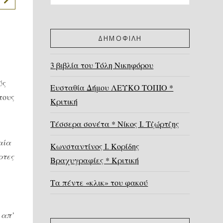
ΔΗΜΟΦΙΛΗ
3 βιβλία του Τόλη Νικηφόρου
ύς
Ευσταθία Δήμου ΛΕΥΚΟ ΤΟΠΙΟ *
τους
Κριτική
Τέσσερα σονέτα * Νίκος Ι. Τζώρτζης
αία
Κωνσταντίνος Ι. Κορίδης
ρτες
Βραχυγραφίες * Κριτική
Τα πέντε «κλικ» του φακού
 απ’