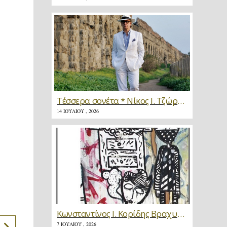
Τέσσερα σονέτα * Νίκος Ι. Τζώρτζης
14 ΙΟΥΛΊΟΥ , 2026
Κωνσταντίνος Ι. Κορίδης Βραχυγραφίες * Κριτική
7 ΙΟΥΛΊΟΥ , 2026