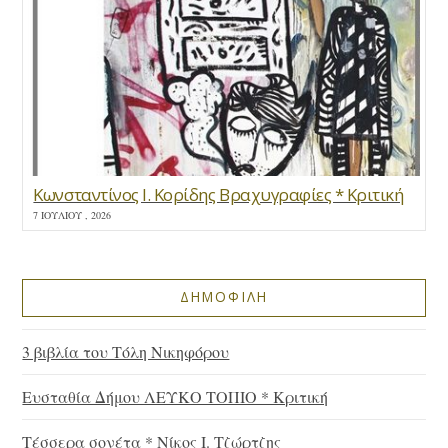
Κωνσταντίνος Ι. Κορίδης Βραχυγραφίες * Κριτική
7 ΙΟΥΛΊΟΥ , 2026
ΔΗΜΟΦΙΛΗ
3 βιβλία του Τόλη Νικηφόρου
Ευσταθία Δήμου ΛΕΥΚΟ ΤΟΠΙΟ * Κριτική
Τέσσερα σονέτα * Νίκος Ι. Τζώρτζης