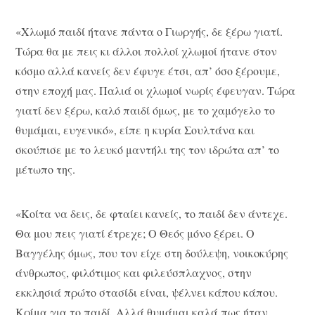
«Χλωμό παιδί ήτανε πάντα ο Γιωργής, δε ξέρω γιατί.
Τώρα θα με πεις κι άλλοι πολλοί χλωμοί ήτανε στον
κόσμο αλλά κανείς δεν έφυγε έτσι, απ’ όσο ξέρουμε,
στην εποχή μας. Παλιά οι χλωμοί νωρίς έφευγαν. Τώρα
γιατί δεν ξέρω, καλό παιδί όμως, με το χαμόγελο το
θυμάμαι, ευγενικό», είπε η κυρία Σουλτάνα και
σκούπισε με το λευκό μαντήλι της τον ιδρώτα απ’ το
μέτωπο της.
«Κοίτα να δεις, δε φταίει κανείς, το παιδί δεν άντεχε.
Θα μου πεις γιατί έτρεχε; Ο Θεός μόνο ξέρει. Ο
Βαγγέλης όμως, που τον είχε στη δούλεψη, νοικοκύρης
άνθρωπος, φιλότιμος και φιλεύσπλαχνος, στην
εκκλησιά πρώτο στασίδι είναι, ψέλνει κάπου κάπου.
Κρίμα για το παιδί. Αλλά θυμάμαι καλά πως ήταν