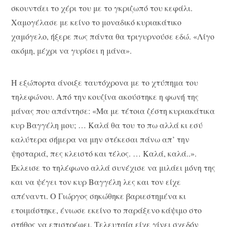
σκουντάει το χέρι του με το γκριζωπό του κεφάλι.
Χαμογέλασε με κείνο το μοναδικό κυριακάτικο
χαμόγελο, ήξερε πως πάντα θα τριγυρνούσε εδώ. «Λίγο
ακόμη, μέχρι να γυρίσει η μάνα».
Η εξώπορτα άνοιξε ταυτόχρονα με το χτύπημα του
τηλεφώνου. Από την κουζίνα ακούστηκε η φωνή της
μάνας που απάντησε: «Μα με τέτοια ζέστη κυριακάτικα
κυρ Βαγγέλη μου; … Καλά θα του το πω αλλά κι εσύ
καλύτερα σήμερα να μην στέκεσαι πάνω απ’ την
ψησταριά, πες κλειστό και τέλος. … Καλά, καλά..».
Έκλεισε το τηλέφωνο αλλά συνέχισε να μιλάει μόνη της
και να ψέγει τον κυρ Βαγγέλη λες και τον είχε
απέναντι. Ο Γιώργος σηκώθηκε βαριεστημένα κι
ετοιμάστηκε, ένιωσε εκείνο το παράξενο κάψιμο στο
στήθος να επιστρέφει. Τελευταία είχε γίνει σχεδόν