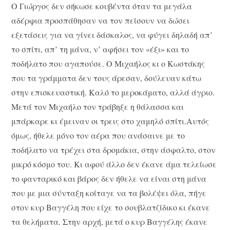
Ο Γιώργος δεν σήκωσε κουβέντα όταν τα μεγάλα
αδέρφια προσπάθησαν να τον πείσουν να δώσει
εξετάσεις για να γίνει δάσκαλος, να φύγει δηλαδή απ’
το σπίτι, απ’ τη μάνα, ν’ αφήσει τον «έξι» και το
ποδήλατο που αγαπούσε. Ο Μιχαήλος κι ο Κωστάκης
που τα γράμματα δεν τους άρεσαν, δούλευαν κάτω
στην επισκευαστική. Καλό το μεροκάματο, αλλά άγριο.
Μετά τον Μιχαήλο τον τράβηξε η θάλασσα και
μπάρκαρε κι έμειναν οι τρεις στο χαμηλό σπίτι.Αυτός
όμως, ήθελε μόνο τον αέρα που ανάσαινε με το
ποδήλατο να τρέχει στα δρομάκια, στην άσφαλτο, στον
μικρό κόσμο του. Κι αφού άλλο δεν έκανε άμα τελείωσε
το φανταρικό και βάρος δεν ήθελε να είναι στη μάνα
που με μια σύνταξη κοίταγε να τα βολέψει όλα, πήγε
στον κυρ Βαγγέλη που είχε το σουβλατζίδικο κι έκανε
τα θελήματα. Στην αρχή, μετά ο κυρ Βαγγέλης έκανε