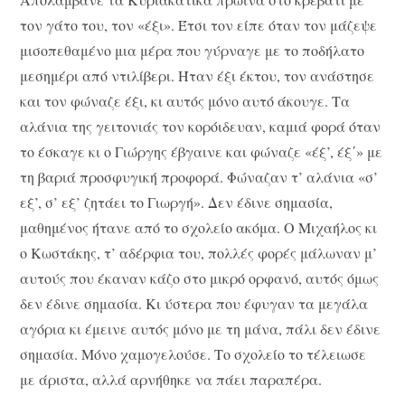
τον γάτο του, τον «έξι». Έτσι τον είπε όταν τον μάζεψε
μισοπεθαμένο μια μέρα που γύρναγε με το ποδήλατο
μεσημέρι από ντιλίβερι. Ήταν έξι έκτου, τον ανάστησε
και τον φώναζε έξι, κι αυτός μόνο αυτό άκουγε. Τα
αλάνια της γειτονιάς τον κορόιδευαν, καμιά φορά όταν
το έσκαγε κι ο Γιώργης έβγαινε και φώναζε «έξ’, έξ΄» με
τη βαριά προσφυγική προφορά. Φώναζαν τ’ αλάνια «σ’
εξ’, σ’ εξ’ ζητάει το Γιωργή». Δεν έδινε σημασία,
μαθημένος ήτανε από το σχολείο ακόμα. Ο Μιχαήλος κι
ο Κωστάκης, τ’ αδέρφια του, πολλές φορές μάλωναν μ’
αυτούς που έκαναν κάζο στο μικρό ορφανό, αυτός όμως
δεν έδινε σημασία. Κι ύστερα που έφυγαν τα μεγάλα
αγόρια κι έμεινε αυτός μόνο με τη μάνα, πάλι δεν έδινε
σημασία. Μόνο χαμογελούσε. Το σχολείο το τέλειωσε
με άριστα, αλλά αρνήθηκε να πάει παραπέρα.