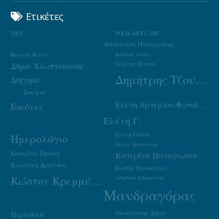
Ετικέτες
2015
POLIS ART CAFE
Απόστολος Παλιεράκης
Βασίλης Φαϊτάς
Βασίλης Λαδάς
Γιώργος Πέππας
Δήμος Χλωπτσιούδης
Δημήτρης Τζουμάκας
Διήγημα
Δοκίμιο
Ελένη Αρτεμίου-Φωτιάδου
Εικόνες
Ελένη Γ.
Ελένη Γούλα
Ημερολόγιο
Ιάσων Δεπούντης
Κατερίνα Ζησάκη
Κατερίνα Παναγιωτοπούλου
Κλεονίκη Δρούγκα
Κωστής Παπακόγκος
Κώστας Κρεμμύδας
Λάμπρος Σπυριούνης
Μανδραγόρας
Παναγιώτης Δήμου
Περιοδικό