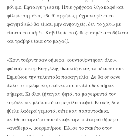
μόνιμο. Έφταιγε η ζέστη. Ήπιε γρήγορα λίγο καφέ και
φίλησε τη μάνα, «δε θ’ αργήσω, μέχρι να γίνει το
φαγητό εδώ θα είμαι, μην ανησυχείς, δεν το χάνω με
τίποτα το ιμάμ!». Καβάλησε το ξεθωριασμένο ποδήλατο
και τράβηξε ίσια στο μαγαζί.
«Κουντούρντησαν σήμερα, κουντούρντησαν όλοι»,
φώναζε ο κυρ Βαγγέλης σκουπίζοντας το μέτωπο του.
Σημείωσε την τελευταία παραγγελία. Δε θα σήκωνε
άλλο το τηλέφωνο, φτάνει πια, ανάσα δεν πήραν
σήμερα. Κι όλοι ζήταγαν ψητά, τα μαγειρευτά τον
κορόιδευαν μέσα από τα μεγάλα ταψιά. Κανείς δεν
ήθελε λαδερά γεμιστά, ούτε καν παπουτσάκια,
ανάθεμα την ώρα που άναψε την ψησταριά σήμερα,
«ανάθεμα», μουρμούρισε. Έδωσε το πακέτο στον