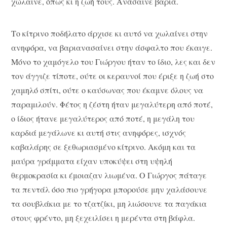
χώλαινε, όπως κι η ζωή τους. Ανάσαινε βαριά.
Το κίτρινο ποδήλατο άρχισε κι αυτό να χωλαίνει στην
ανηφόρα, να βαριανασαίνει στην άσφαλτο που έκαιγε.
Μόνο το χαμόγελο του Γιώργου ήταν το ίδιο, λες και δεν
τον άγγιζε τίποτε, ούτε οι κεραυνοί που έριξε η ζωή στο
χαμηλό σπίτι, ούτε ο καύσωνας που έκαμνε όλους να
παραμιλούν. Φέτος η ζέστη ήταν μεγαλύτερη από ποτέ,
ο ίδιος ήτανε μεγαλύτερος από ποτέ, η μεγάλη του
καρδιά μεγάλωνε κι αυτή στις ανηφόρες, ισχνός
καβαλάρης σε ξεθωριασμένο κίτρινο. Ακόμη και τα
μαύρα γράμματα είχαν υποκύψει στη υψηλή
θερμοκρασία κι έμοιαζαν λιωμένα. Ο Γιώργος πάταγε
τα πεντάλ όσο πιο γρήγορα μπορούσε μην χαλάσουνε
τα σουβλάκια με το τζατζίκι, μη λιώσουνε τα παγάκια
στους φρέντο, μη ξεχειλίσει η μερέντα στη βάφλα.