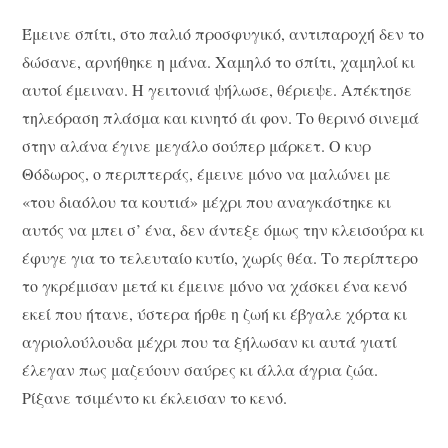
Έμεινε σπίτι, στο παλιό προσφυγικό, αντιπαροχή δεν το
δώσανε, αρνήθηκε η μάνα. Χαμηλό το σπίτι, χαμηλοί κι
αυτοί έμειναν. Η γειτονιά ψήλωσε, θέριεψε. Απέκτησε
τηλεόραση πλάσμα και κινητό άι φον. Το θερινό σινεμά
στην αλάνα έγινε μεγάλο σούπερ μάρκετ. Ο κυρ
Θόδωρος, ο περιπτεράς, έμεινε μόνο να μαλώνει με
«του διαόλου τα κουτιά» μέχρι που αναγκάστηκε κι
αυτός να μπει σ’ ένα, δεν άντεξε όμως την κλεισούρα κι
έφυγε για το τελευταίο κυτίο, χωρίς θέα. Το περίπτερο
το γκρέμισαν μετά κι έμεινε μόνο να χάσκει ένα κενό
εκεί που ήτανε, ύστερα ήρθε η ζωή κι έβγαλε χόρτα κι
αγριολούλουδα μέχρι που τα ξήλωσαν κι αυτά γιατί
έλεγαν πως μαζεύουν σαύρες κι άλλα άγρια ζώα.
Ρίξανε τσιμέντο κι έκλεισαν το κενό.