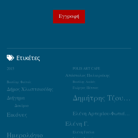
Ετικέτες
2015
POLIS ART CAFE
Απόστολος Παλιεράκης
Βασίλης Φαϊτάς
Βασίλης Λαδάς
Γιώργος Πέππας
Δήμος Χλωπτσιούδης
Δημήτρης Τζουμάκας
Διήγημα
Δοκίμιο
Ελένη Αρτεμίου-Φωτιάδου
Εικόνες
Ελένη Γ.
Ελένη Γούλα
Ημερολόγιο