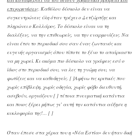
επιχορηγήσεις
.
Καθόλου δύσκολο δεν είναι να
συγκεντρώνεις ύλη όταν τρέχει ο Δετζώρτζης και
πληρώνει ο Κολλάρος. Το δύσκολο είναι να τη
διαλέξεις, να την επιθεωρείς, να την εναρμονίζεις. Να
είναι έτσι το περιοδικό σου σαν ένας ζωντανός και
ευγενής οργανισμός όπου τίποτε το ξένο το αταίριαστο
να μη χωρεί. Κι ακόμα πιο δύσκολο να γράφεις εσύ ο
ίδιος στο περιοδικό σου, να λες τη γνώμη σου, να
φωτίζεις και να καθοδηγείς. [ ]Αφήνω τις κριτικές που
χωρίς επίβλεψη, χωρίς οδηγία, χωρίς φόβο διευθυντή,
ασεβούν, οργιάζουν [ ] τέτοια πνευματική κατάντια
και ποιος ξέρει μήπως γι’ αυτή την κατάντια αύξησε η
κυκλοφορία της!… [ ]
Όταν έπεσε στα χέρια του η «Νέα Εστία» δεν ήταν δική