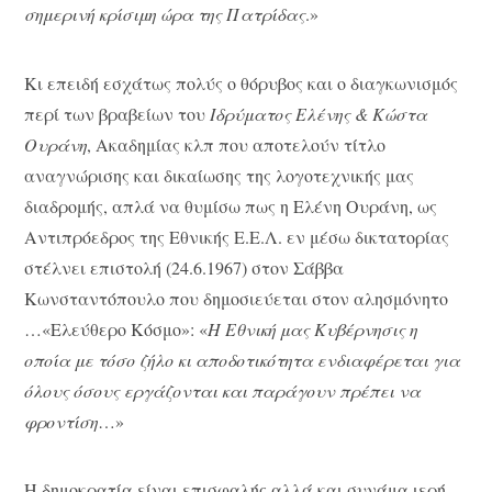
σημερινή κρίσιμη ώρα της Πατρίδας
.»
Κι επειδή εσχάτως πολύς ο θόρυβος και ο διαγκωνισμός
περί των βραβείων του
Ιδρύματος Ελένης
& Κώστα
Ουράνη
, Ακαδημίας κλπ που αποτελούν τίτλο
αναγνώρισης και δικαίωσης της λογοτεχνικής μας
διαδρομής, απλά να θυμίσω πως η Ελένη Ουράνη, ως
Αντιπρόεδρος της Εθνικής Ε.Ε.Λ. εν μέσω δικτατορίας
στέλνει επιστολή (24.6.1967) στον Σάββα
Κωνσταντόπουλο που δημοσιεύεται στον αλησμόνητο
…«Ελεύθερο Κόσμο»: «
Η Εθνική μας Κυβέρνησις η
οποία με τόσο ζήλο κι αποδοτικότητα ενδιαφέρεται για
όλους όσους εργάζονται και παράγουν πρέπει να
φροντίση
…»
Η δημοκρατία είναι επισφαλής αλλά και συνάμα ιερή