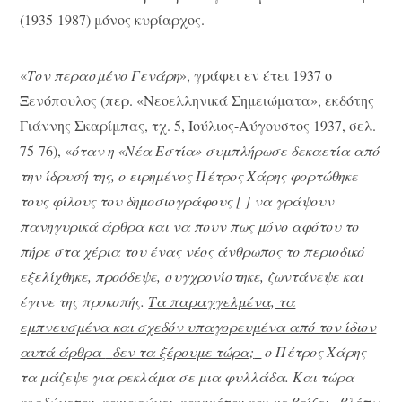
(1935-1987) μόνος κυρίαρχος.
«
Τον περασμένο Γενάρη
», γράφει εν έτει 1937 ο
Ξενόπουλος (περ. «Νεοελληνικά Σημειώματα», εκδότης
Γιάννης Σκαρίμπας, τχ. 5, Ιούλιος-Αύγουστος 1937, σελ.
75-76), «
όταν η «Νέα Εστία» συμπλήρωσε δεκαετία από
την ίδρυσή της, ο ειρημένος Πέτρος Χάρης φορτώθηκε
τους φίλους του δημοσιογράφους [ ] να γράψουν
πανηγυρικά άρθρα και να πουν πως μόνο αφότου το
πήρε στα χέρια του ένας νέος άνθρωπος το περιοδικό
εξελίχθηκε, προόδεψε, συγχρονίστηκε, ζωντάνεψε και
έγινε της προκοπής.
Τα παραγγελμένα, τα
εμπνευσμένα και σχεδόν υπαγορευμένα από τον ίδιον
αυτά άρθρα
–
δεν τα ξέρουμε τώρα;
–
ο Πέτρος Χάρης
τα μάζεψε για ρεκλάμα σε μια φυλλάδα. Και τώρα
κορδώνεται, καμαρώνει, καυχιέται και με βρίζει
–
βλέπω