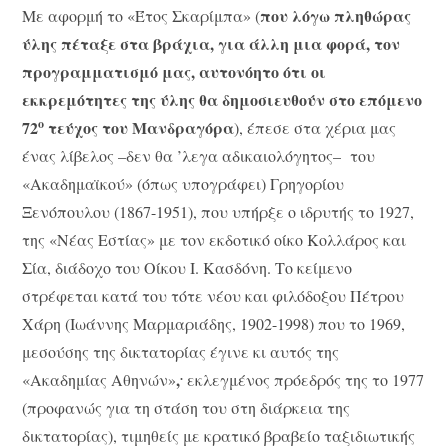
που λόγω πληθώρας
Με αφορμή το «Έτος Σκαρίμπα» (
ύλης πέταξε στα βράχια, για άλλη μια φορά, τον
προγραμματισμό μας, αυτονόητο ότι οι
εκκρεμότητες της ύλης θα δημοσιευθούν στο επόμενο
ο
72
τεύχος του Μανδραγόρα
), έπεσε στα χέρια μας
ένας λίβελος –δεν θα ’λεγα αδικαιολόγητος– του
«Ακαδημαϊκού» (όπως υπογράφει) Γρηγορίου
Ξενόπουλου (1867-1951), που υπήρξε ο ιδρυτής το 1927,
της «Νέας Εστίας» με τον εκδοτικό οίκο Κολλάρος και
Σία, διάδοχο του Οίκου Ι. Κασδόνη. Το κείμενο
στρέφεται κατά του τότε νέου και φιλόδοξου Πέτρου
Χάρη (Ιωάννης Μαρμαριάδης, 1902-1998) που το 1969,
μεσούσης της δικτατορίας έγινε κι αυτός της
.
,
«Ακαδημίας Αθηνών»
εκλεγμένος πρόεδρός της το 1977
(προφανώς για τη στάση του στη διάρκεια της
δικτατορίας), τιμηθείς με κρατικό βραβείο ταξιδιωτικής