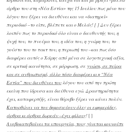
άρθρο του στη «Νέα Εστία» της 15 Ιουλίου πως μόνο του
λόγου του ξέρει να διευθύνει και να «διατηρεί»
περιοδικό –το είπε, βλέπετε και ο Μελάς! [ ] Δεν ξέρει
λοιπόν πως το περιοδικό όλο είναι ο διευθυντής του, η
ψυχή του, το πνεύμα του, η ιδέα του, η γνώμη του, το
γούστο του το τακτ του, η περιωπή του –και πως όσο
διαφέρει αυτός ο Χάρης από μένα σε λογοτεχνική αξία,
σε κριτική ικανότητα, σε μόρφωση, σε
γνώση, σε πείρα
και σε ανθρωπισμό, άλλο τόσο διαφέρει κι η “Νέα
Εστία” που διευθύνει του
λόγου του από την πρώτη
εκείνη που ίδρυσα και διεύθυνα εγώ. Δραστηριότητα
έχει, καταφερτζής, είναι θόρυβο ξέρει να κάνει πολύν.
Κατορθώνει να του δημοσιεύουν όλες οι εφημερίδες,
άρθρα κι άρθρα δωρεάν
–
έχει φίλους
!
[ ]
Ανεβοκατεβαίνει τα υπουργεία, τους γίνεται κουνούπι
και καταφέρνει να του δίνουν χρηματικά βραβεία και