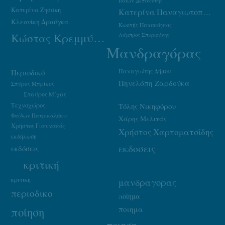
Ιάσων Δεπούντης
Κατερίνα Ζησάκη
Κατερίνα Παναγιωτοπούλου
Κλεονίκη Δρούγκα
Κωστής Παπακόγκος
Κώστας Κρεμμύδας
Λάμπρος Σπυριούνης
Μανδραγόρας
Παναγιώτης Δήμου
Περιοδικό
Πηνελόπη Ζαρδούκα
Σπύρος Μπρίκος
Σταύρος Μίχας
Τεχνοχώρος
Τόλης Νικηφόρου
Φαίδων Πατρικαλάκις
Χάρης Μελιτάς
Χρήστος Γιαννακός
Χρήστος Χαρτοματσίδης
εκδήλωση
εκδοσεις
εκδόσεις
κριτική
κριτικη
μανδραγορας
περιοδικο
ποίημα
ποιημα
ποίηση