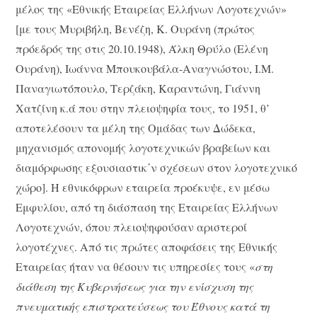
μέλος της «Εθνικής Εταιρείας Ελλήνων Λογοτεχνών»
[με τους Μυριβήλη, Βενέζη, Κ. Ουράνη (πρώτος
πρόεδρός της στις 20.10.1948), Άλκη Θρύλο (Ελένη
Ουράνη), Ιωάννα Μπουκουβάλα-Αναγνώστου, Ι.Μ.
Παναγιωτόπουλο, Τερζάκη, Καραντώνη, Γιάννη
Χατζίνη κ.ά που στην πλειοψηφία τους, το 1951, θ’
αποτελέσουν τα μέλη της Ομάδας των Δώδεκα,
μηχανισμός απονομής λογοτεχνικών βραβείων και
διαμόρφωσης εξουσιαστικ΄ν σχέσεων στον λογοτεχνικό
χώρο]. Η εθνικόφρων εταιρεία προέκυψε, εν μέσω
Εμφυλίου, από τη διάσπαση της Εταιρείας Ελλήνων
Λογοτεχνών, όπου πλειοψηφούσαν αριστεροί
λογοτέχνες. Από τις πρώτες αποφάσεις της Εθνικής
Εταιρείας ήταν να θέσουν τις υπηρεσίες τους «
στη
διάθεση της Κυβερνήσεως για την ενίσχυση της
πνευματικής επιστρατεύσεως του Έθνους κατά τη