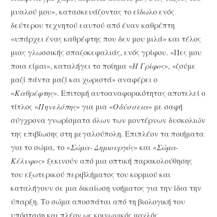
μυαλού μου», κατασκευάζοντας το είδωλο ενός
δεύτερου τεχνητού εαυτού από έναν καθρέπτη
«υπάρχει ένας καθρέφτης που δεν μου μιλά» και τέλος
μιας γλωσσικής σπαζοκεφαλιάς, ενός γρίφου. «Πες μου
ποια είμαι», καταλήγει το ποίημα «
Η Γρίφος
», «ζούμε
μαζί πάντα μαζί και χωριστά» αναφέρει ο
«
Καθρέφτης
». Επιτομή αυτοαναφορικότητας αποτελεί ο
τίτλος «
Πηνελόπης
» για μια «
Οδύσσεια
» με σαφή
σύγχρονα γνωρίσματα όλων των μοντέρνων δυσκολιών
της επιβίωσης στη μεγαλούπολη. Επιπλέον τα ποιήματα
για το σώμα, το «
Σώμα- Δημιουργός
» και «
Σώμα-
Κέλυφος
» ξεκινούν από μια οπτική παρακολούθησης
του εξωτερικού περιβλήματος του κορμιού και
καταλήγουν σε μια δικαίωση νοήματος για την ίδια την
ύπαρξη. Το σώμα αποσπάται από τη βιολογική του
υπόσταση και πλέον ως κοινωνικός μοχλός,