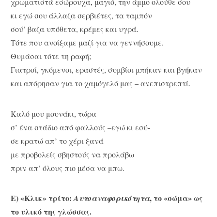
χρωματιστά εσώρουχα, μαγιό, την άμμο ολούθε σου
κι εγώ σου άλλαζα σερβιέτες, τα ταμπόν
σού’ βαζα υπόθετα, κρέμες και υγρά.
Τότε που ανοίξαμε μαζί για να γεννήσουμε.
Θυμάσαι τότε τη ραφή;
Γιατροί, γκόμενοι, εραστές, συμβίοι μπήκαν και βγήκαν
και απόρησαν για το χαμόγελό μας – ανεπιστρεπτί.
Καλό μου μουνάκι, τώρα
σ’ ένα στάδιο από φαλλούς –εγώ κι εσύ-
σε κρατώ απ’ το χέρι ξανά
με προβολείς σβηστούς να προλάβω
πριν απ’ όλους πιο μέσα να μπω.
Ε) «Κλικ» τρίτο:
, το «σώμα» ως
Αυτοαναφορικότητα
το υλικό της γλώσσας.