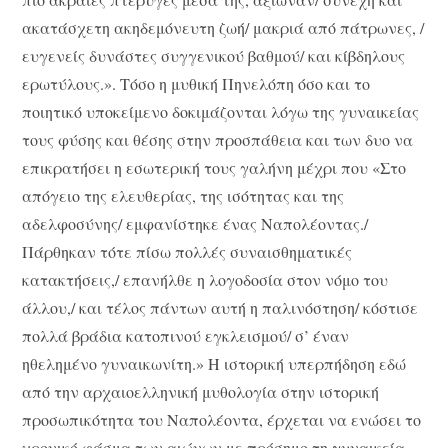
ακατάσχετη ακηδεμόνευτη ζωή/ μακριά από πάτρωνες, /
ευγενείς δυνάστες συγγενικού βαθμού/ και κίβδηλους
ερωτύλους.». Τόσο η μυθική Πηνελόπη όσο και το
ποιητικό υποκείμενο δοκιμάζονται λόγω της γυναικείας
τους φύσης και θέσης στην προσπάθεια και των δυο να
επικρατήσει η εσωτερική τους γαλήνη μέχρι που «Στο
απόγειο της ελευθερίας, της ισότητας και της
αδελφοσύνης/ εμφανίστηκε ένας Ναπολέοντας./
Πάρθηκαν τότε πίσω πολλές συναισθηματικές
κατακτήσεις,/ επανήλθε η λογοδοσία στον νόμο του
άλλου,/ και τέλος πάντων αυτή η παλινόστηση/ κόστισε
πολλά βράδια κατοπινού εγκλεισμού/ σ’ έναν
ηθελημένο γυναικωνίτη.» Η ιστορική υπερπήδηση εδώ
από την αρχαιοελληνική μυθολογία στην ιστορική
προσωπικότητα του Ναπολέοντα, έρχεται να ενώσει το
χρονικό φάσμα των αιώνων με πρόσημο τη γυναικεία