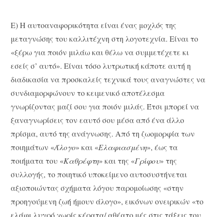
Ε) Η αυτοαναφορικότητα είναι ένας μοχλός της
μεταγνώσης του καλλιτέχνη στη λογοτεχνία. Είναι το
«ξέρω για ποιόν μιλάω και θέλω να συμμετέχετε κι
εσείς σ’ αυτό». Είναι τόσο λυτρωτική κάποτε αυτή η
διαδικασία να προσκαλείς τεχνικά τους αναγνώστες να
συνδιαμορφώνουν το κειμενικό αποτέλεσμα
γνωρίζοντας μαζί σου για ποιόν μιλάς. Έτσι μπορεί να
ξαναγνωρίσεις τον εαυτό σου μέσα από ένα άλλο
πρίσμα, αυτό της ανάγνωσης. Από τη ζωομορφία των
ποιημάτων «
Άλογο
» και «
Ελαφιασμένη
», έως τα
ποιήματα του «
Καθρέφτη
» και της «
Γρίφου
» της
συλλογής, το ποιητικό υποκείμενο αυτοσυστήνεται
αξιοποιώντας σχήματα λόγου παρομοίωσης «στην
προηγούμενη ζωή ήμουν άλογο», εικόνων ονειρικών «το
ελάφι λυγρό χωρίς κέρατα/ αθέατο μές στις τάξεις του