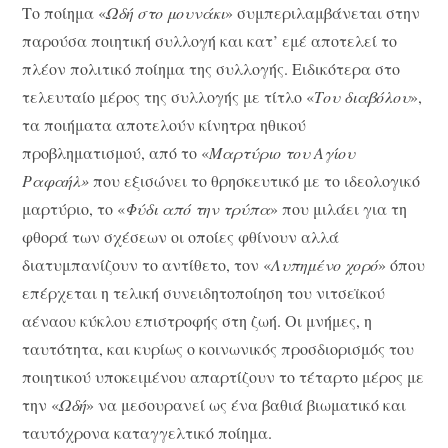
Το ποίημα «
Ωδή στο μουνάκι
» συμπεριλαμβάνεται στην
παρούσα ποιητική συλλογή και κατ’ εμέ αποτελεί το
πλέον πολιτικό ποίημα της συλλογής. Ειδικότερα στο
τελευταίο μέρος της συλλογής με τίτλο «
Του διαβόλου
»,
τα ποιήματα αποτελούν κίνητρα ηθικού
προβληματισμού, από το «
Μαρτύριο του Αγίου
Ραφαήλ»
που εξισώνει το θρησκευτικό με το ιδεολογικό
μαρτύριο, το «
Φύδι από την τρύπα
» που μιλάει για τη
φθορά των σχέσεων οι οποίες φθίνουν αλλά
διατυμπανίζουν το αντίθετο, τον «
Λυπημένο χορό
» όπου
επέρχεται η τελική συνειδητοποίηση του νιτσεϊκού
αέναου κύκλου επιστροφής στη ζωή. Οι μνήμες, η
ταυτότητα, και κυρίως ο κοινωνικός προσδιορισμός του
ποιητικού υποκειμένου απαρτίζουν το τέταρτο μέρος με
την «
Ωδή
» να μεσουρανεί ως ένα βαθιά βιωματικό και
ταυτόχρονα καταγγελτικό ποίημα.