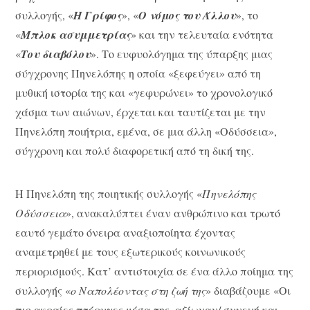
συλλογής, «
Η Γρίφος
», «
Ο νόμος του Άλλου
», το
«
M
πλοκ ασυμμετρίας
» και την τελευταία ενότητα
«
Του διαβόλου
». Το ευφυολόγημα της ύπαρξης μιας
σύγχρονης Πηνελόπης η οποία «ξεφεύγει» από τη
μυθική ιστορία της και «γεφυρώνει» το χρονολογικό
χάσμα των αιώνων, έρχεται και ταυτίζεται με την
Πηνελόπη ποιήτρια, εμένα, σε μια άλλη «Οδύσσεια»,
σύγχρονη και πολύ διαφορετική από τη δική της.
Η Πηνελόπη της ποιητικής συλλογής «
Πηνελόπης
Οδύσσεια
», ανακαλύπτει έναν ανθρώπινο και τρωτό
εαυτό γεμάτο όνειρα αναξιοποίητα έχοντας
αναμετρηθεί με τους εξωτερικούς κοινωνικούς
περιορισμούς. Κατ’ αντιστοιχία σε ένα άλλο ποίημα της
συλλογής «
ο Ναπολέοντας στη ζωή της
» διαβάζουμε «Οι
πιο ακραίες πτέρυγες μέσα της, αξίωναν/ συνεχή και