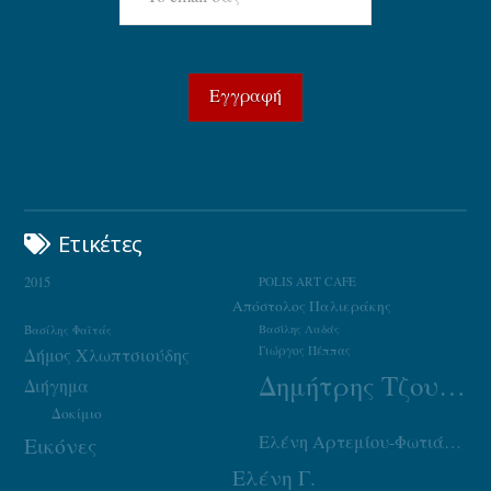
Ετικέτες
2015
POLIS ART CAFE
Απόστολος Παλιεράκης
Βασίλης Φαϊτάς
Βασίλης Λαδάς
Γιώργος Πέππας
Δήμος Χλωπτσιούδης
Δημήτρης Τζουμάκας
Διήγημα
Δοκίμιο
Ελένη Αρτεμίου-Φωτιάδου
Εικόνες
Ελένη Γ.