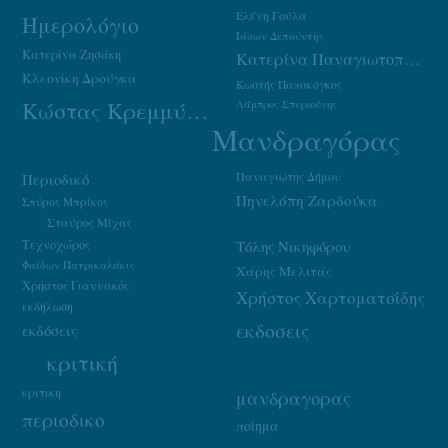
Ελένη Γούλα
Ημερολόγιο
Ιάσων Δεπούντης
Κατερίνα Ζησάκη
Κατερίνα Παναγιωτοπούλου
Κλεονίκη Δρούγκα
Κωστής Παπακόγκος
Κώστας Κρεμμύδας
Λάμπρος Σπυριούνης
Μανδραγόρας
Παναγιώτης Δήμου
Περιοδικό
Πηνελόπη Ζαρδούκα
Σπύρος Μπρίκος
Σταύρος Μίχας
Τεχνοχώρος
Τόλης Νικηφόρου
Φαίδων Πατρικαλάκις
Χάρης Μελιτάς
Χρήστος Γιαννακός
Χρήστος Χαρτοματσίδης
εκδήλωση
εκδοσεις
εκδόσεις
κριτική
κριτικη
μανδραγορας
περιοδικο
ποίημα