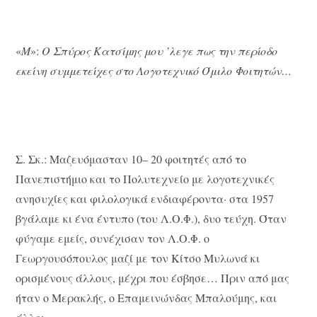
«
Μ
»:
Ο Σπύρος Κατσίμης μου ’λεγε πως την περίοδο
εκείνη συμμετείχες στο Λογοτεχνικό Όμιλο Φοιτητών…
Σ. Σκ.: Μαζευόμασταν 10– 20 φοιτητές από το
Πανεπιστήμιο και το Πολυτεχνείο με λογοτεχνικές
ανησυχίες και φιλολογικά ενδιαφέροντα· στα 1957
βγάλαμε κι ένα έντυπο (του Λ.Ο.Φ.), δυο τεύχη. Όταν
φύγαμε εμείς, συνέχισαν τον Λ.Ο.Φ. ο
Γεωργουσόπουλος μαζί με τον Κίτσο Μυλωνά κι
ορισμένους άλλους, μέχρι που έσβησε… Πριν από μας
ήταν ο Μερακλής, ο Επαμεινώνδας Μπαλούμης, και