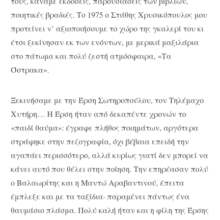
τους, κάναμε εκδόσεις, παρουσιάσεις των βιβλίων,
ποιητικές βραδιές. Το 1975 ο Στάθης Χρυσικόπουλος μου
προτείνει ν’ αξιοποιήσουμε το χώρο της γκαλερί του κι
έτσι ξεκίνησαν εκ των ενόντων, με μερικά μαξιλάρια
στο πάτωμα και πολύ ζεστή ατμόσφαιρα, «Τα
Όστρακα».
Ξεκινήσαμε με την Έρση Σωτηροπούλου, τον Τηλέμαχο
Χυτήρη… Η Έρση ήταν από δεκαπέντε χρονών το
«παιδί θαύμα»: έγραφε πλήθος ποιημάτων, αργότερα
στράφηκε στην πεζογραφία, όχι βέβαια επειδή την
αγαπάει περισσότερο, αλλά κυρίως γιατί δεν μπορεί να
κάνει αυτό που θέλει στην ποίηση. Την επηρέασαν πολύ
ο Βαλαωρίτης και η Μαντώ Αραβαντινού, έπειτα
έμπλεξε και με τα ταξίδια· παραμένει πάντως ένα
θαυμάσιο πλάσμα. Πολύ καλή ήταν και η φίλη της Έρσης