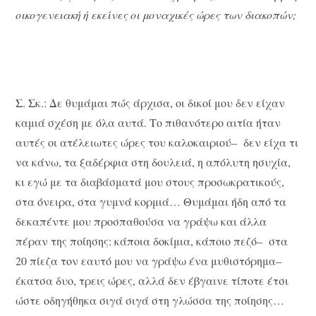
οικογενειακή ή εκείνες οι μοναχικές ώρες των διακοπών;
Σ. Σκ.: Δε θυμάμαι πώς άρχισα, οι δικοί μου δεν είχαν
καμιά σχέση με όλα αυτά. Το πιθανότερο αιτία ήταν
αυτές οι ατέλειωτες ώρες του καλοκαιριού– δεν είχα τι
να κάνω, τα ξαδέρφια στη δουλειά, η απόλυτη ησυχία,
κι εγώ με τα διαβάσματά μου στους προσωκρατικούς,
στα όνειρα, στα γυμνά κορμιά… Θυμάμαι ήδη από τα
δεκαπέντε μου προσπαθούσα να γράψω και άλλα
πέραν της ποίησης: κάποια δοκίμια, κάποιο πεζό– στα
20 πίεζα τον εαυτό μου να γράψω ένα μυθιστόρημα–
έκατσα δυο, τρεις ώρες, αλλά δεν έβγαινε τίποτε έτσι
ώστε οδηγήθηκα σιγά σιγά στη γλώσσα της ποίησης…