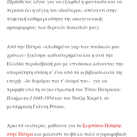
(Πρόσθετος λόγος για να εξαφθεί η φαντασία και να
περισσεύει η αίγλη του ιδιαίτερου, απέναντι στην
πληκτική καθημερινότητα της οικογενειακής
ομοιομορφίας των θερινών διακοπών μας).
Από την Πάτρα –απωθημένο γαρ των παιδικών μου
χρόνων– ξεκίνησε καθυστερημένα και η ανά την
Ελλάδα περιδιάβασή μου με υπνόσακο, κάνοντας την
απαραίτητη στάση σ’ ένα από τα
in
βιβλιοπωλεία της
εποχής –δε θυμάμαι πια τ’ όνομά του– για να
προμηθευτώ τη συγκεντρωτική του Τίτου Πατρικίου
Ποιήματα Ι 1048-1954
και του Ναζίμ Χικμέτ, σε
μετάφραση Γιάννη Ρίτσου.
Αρκετά νεώτερος, μάθαινα για το
Συμπόσιο Ποίησης
στην Πάτρα
και μολονότι το ήθελα πολύ αγοραφοβικός