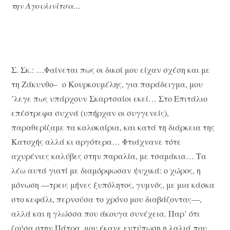
την Αγουλινίτσα…
Σ. Σκ.: …Φαίνεται πως οι δικοί μου είχαν σχέση και με
τη Ζάκυνθο– ο Κουρκουμέλης, για παράδειγμα, μου
’λεγε πως υπάρχουν Σκαρτσαίοι εκεί… Στο Επιτάλιο
επέστρεφα συχνά (υπήρχαν οι συγγενείς),
παραθερίζαμε τα καλοκαίρια, και κατά τη διάρκεια της
Κατοχής αλλά κι αργότερα… Φτιάχνανε τότε
αχυρένιες καλύβες στην παραλία, με τσαμάκια… Τα
λέω αυτά γιατί με διαμόρφωσαν ψυχικά: ο χώρος, η
μόνωση —τρεις μήνες ξυπόλητος, γυμνός, με μια κάσκα
στο κεφάλι, περνούσα το χρόνο μου διαβάζοντας—,
αλλά και η γλώσσα που άκουγα συνέχεια. Παρ’ ότι
ζούσα στην Πάτρα, μου έκανε εντύπωση η λαλιά που