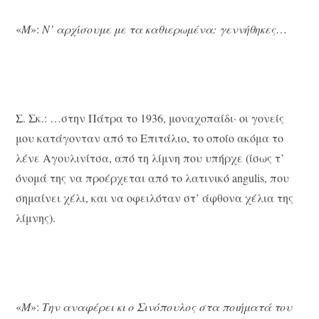
«
Μ
»:
Ν’ αρχίσουμε με τα καθιερωμένα: γεννήθηκες
…
Σ. Σκ.: …στην Πάτρα το 1936, μοναχοπαίδι· οι γονείς
μου κατάγονταν από το Επιτάλιο, το οποίο ακόμα το
λένε Αγουλινίτσα, από τη λίμνη που υπήρχε (ίσως τ’
όνομά της να προέρχεται από το λατινικό angulis, που
σημαίνει χέλι, και να οφειλόταν στ’ άφθονα χέλια της
λίμνης).
«
Μ
»:
Την αναφέρει κι ο Σινόπουλος στα ποιήματά του