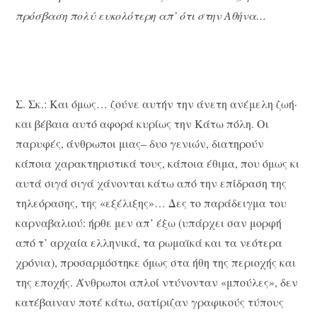
πρόσβαση πολύ ευκολότερη απ’ ότι στην Αθήνα…
Σ. Σκ.: Και όμως… ζούνε αυτήν την άνετη ανέμελη ζωή·
και βέβαια αυτό αφορά κυρίως την Κάτω πόλη. Οι
παρυφές, άνθρωποι μιας– δυο γενιών, διατηρούν
κάποια χαρακτηριστικά τους, κάποια έθιμα, που όμως κι
αυτά σιγά σιγά χάνονται κάτω από την επίδραση της
τηλεόρασης, της «εξέλιξης»… Δες το παράδειγμα του
καρναβαλιού: ήρθε μεν απ’ έξω (υπάρχει σαν μορφή
από τ’ αρχαία ελληνικά, τα ρωμαϊκά και τα νεότερα
χρόνια), προσαρμόστηκε όμως στα ήθη της περιοχής και
της εποχής. Άνθρωποι απλοί ντύνονταν «μπούλες», δεν
κατέβαιναν ποτέ κάτω, σατίριζαν γραφικούς τύπους