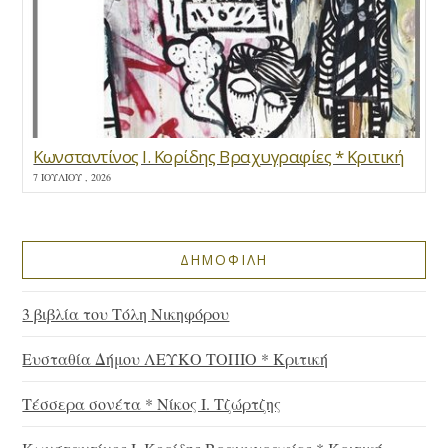
Κωνσταντίνος Ι. Κορίδης Βραχυγραφίες * Κριτική
7 ΙΟΥΛΊΟΥ , 2026
ΔΗΜΟΦΙΛΗ
3 βιβλία του Τόλη Νικηφόρου
Ευσταθία Δήμου ΛΕΥΚΟ ΤΟΠΙΟ * Κριτική
Τέσσερα σονέτα * Νίκος Ι. Τζώρτζης