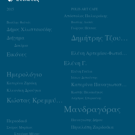
2015
POLIS ART CAFE
Απόστολος Παλιεράκης
Βασίλης Φαϊτάς
Βασίλης Λαδάς
Γιώργος Πέππας
Δήμος Χλωπτσιούδης
Δημήτρης Τζουμάκας
Διήγημα
Δοκίμιο
Ελένη Αρτεμίου-Φωτιάδου
Εικόνες
Ελένη Γ.
Ελένη Γούλα
Ημερολόγιο
Ιάσων Δεπούντης
Κατερίνα Ζησάκη
Κατερίνα Παναγιωτοπούλου
Κλεονίκη Δρούγκα
Κωστής Παπακόγκος
Κώστας Κρεμμύδας
Λάμπρος Σπυριούνης
Μανδραγόρας
Παναγιώτης Δήμου
Περιοδικό
Πηνελόπη Ζαρδούκα
Σπύρος Μπρίκος
Σταύρος Μίχας