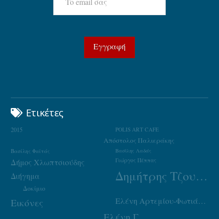
Ετικέτες
2015
POLIS ART CAFE
Απόστολος Παλιεράκης
Βασίλης Φαϊτάς
Βασίλης Λαδάς
Γιώργος Πέππας
Δήμος Χλωπτσιούδης
Δημήτρης Τζουμάκας
Διήγημα
Δοκίμιο
Ελένη Αρτεμίου-Φωτιάδου
Εικόνες
Ελένη Γ.