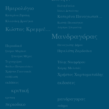
Ελένη Γούλα
Ημερολόγιο
Ιάσων Δεπούντης
Κατερίνα Ζησάκη
Κατερίνα Παναγιωτοπούλου
Κλεονίκη Δρούγκα
Κωστής Παπακόγκος
Κώστας Κρεμμύδας
Λάμπρος Σπυριούνης
Μανδραγόρας
Παναγιώτης Δήμου
Περιοδικό
Πηνελόπη Ζαρδούκα
Σπύρος Μπρίκος
Σταύρος Μίχας
Τεχνοχώρος
Τόλης Νικηφόρου
Φαίδων Πατρικαλάκις
Χάρης Μελιτάς
Χρήστος Γιαννακός
Χρήστος Χαρτοματσίδης
εκδήλωση
εκδοσεις
εκδόσεις
κριτική
κριτικη
μανδραγορας
περιοδικο
ποίημα