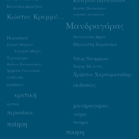
Κατερίνα Παναγιωτοπούλου
Κλεονίκη Δρούγκα
Κωστής Παπακόγκος
Κώστας Κρεμμύδας
Λάμπρος Σπυριούνης
Μανδραγόρας
Παναγιώτης Δήμου
Περιοδικό
Πηνελόπη Ζαρδούκα
Σπύρος Μπρίκος
Σταύρος Μίχας
Τεχνοχώρος
Τόλης Νικηφόρου
Φαίδων Πατρικαλάκις
Χάρης Μελιτάς
Χρήστος Γιαννακός
Χρήστος Χαρτοματσίδης
εκδήλωση
εκδοσεις
εκδόσεις
κριτική
κριτικη
μανδραγορας
περιοδικο
ποίημα
ποιημα
ποίηση
ποιηση