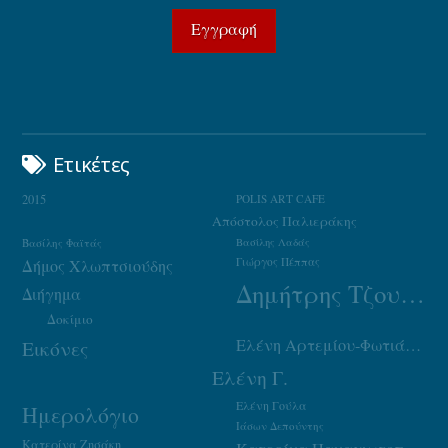
Ετικέτες
2015
POLIS ART CAFE
Απόστολος Παλιεράκης
Βασίλης Φαϊτάς
Βασίλης Λαδάς
Γιώργος Πέππας
Δήμος Χλωπτσιούδης
Δημήτρης Τζουμάκας
Διήγημα
Δοκίμιο
Ελένη Αρτεμίου-Φωτιάδου
Εικόνες
Ελένη Γ.
Ελένη Γούλα
Ημερολόγιο
Ιάσων Δεπούντης
Κατερίνα Ζησάκη