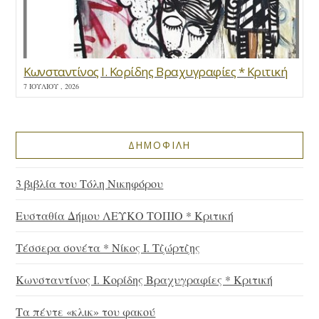
Κωνσταντίνος Ι. Κορίδης Βραχυγραφίες * Κριτική
7 ΙΟΥΛΊΟΥ , 2026
ΔΗΜΟΦΙΛΗ
3 βιβλία του Τόλη Νικηφόρου
Ευσταθία Δήμου ΛΕΥΚΟ ΤΟΠΙΟ * Κριτική
Τέσσερα σονέτα * Νίκος Ι. Τζώρτζης
Κωνσταντίνος Ι. Κορίδης Βραχυγραφίες * Κριτική
Τα πέντε «κλικ» του φακού