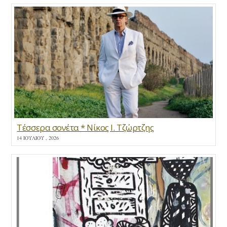
Τέσσερα σονέτα * Νίκος Ι. Τζώρτζης
14 ΙΟΥΛΊΟΥ , 2026