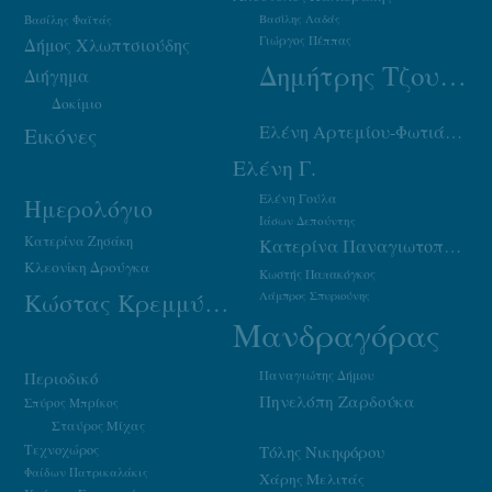
Βασίλης Φαϊτάς
Βασίλης Λαδάς
Γιώργος Πέππας
Δήμος Χλωπτσιούδης
Δημήτρης Τζουμάκας
Διήγημα
Δοκίμιο
Ελένη Αρτεμίου-Φωτιάδου
Εικόνες
Ελένη Γ.
Ελένη Γούλα
Ημερολόγιο
Ιάσων Δεπούντης
Κατερίνα Ζησάκη
Κατερίνα Παναγιωτοπούλου
Κλεονίκη Δρούγκα
Κωστής Παπακόγκος
Κώστας Κρεμμύδας
Λάμπρος Σπυριούνης
Μανδραγόρας
Παναγιώτης Δήμου
Περιοδικό
Πηνελόπη Ζαρδούκα
Σπύρος Μπρίκος
Σταύρος Μίχας
Τεχνοχώρος
Τόλης Νικηφόρου
Φαίδων Πατρικαλάκις
Χάρης Μελιτάς