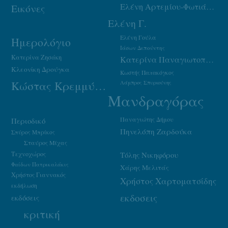
Ελένη Αρτεμίου-Φωτιάδου
Εικόνες
Ελένη Γ.
Ελένη Γούλα
Ημερολόγιο
Ιάσων Δεπούντης
Κατερίνα Ζησάκη
Κατερίνα Παναγιωτοπούλου
Κλεονίκη Δρούγκα
Κωστής Παπακόγκος
Κώστας Κρεμμύδας
Λάμπρος Σπυριούνης
Μανδραγόρας
Παναγιώτης Δήμου
Περιοδικό
Πηνελόπη Ζαρδούκα
Σπύρος Μπρίκος
Σταύρος Μίχας
Τεχνοχώρος
Τόλης Νικηφόρου
Φαίδων Πατρικαλάκις
Χάρης Μελιτάς
Χρήστος Γιαννακός
Χρήστος Χαρτοματσίδης
εκδήλωση
εκδοσεις
εκδόσεις
κριτική