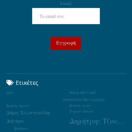
Email:
Ετικέτες
2015
POLIS ART CAFE
Απόστολος Παλιεράκης
Βασίλης Φαϊτάς
Βασίλης Λαδάς
Γιώργος Πέππας
Δήμος Χλωπτσιούδης
Δημήτρης Τζουμάκας
Διήγημα
Δοκίμιο