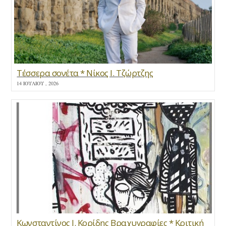
Τέσσερα σονέτα * Νίκος Ι. Τζώρτζης
14 ΙΟΥΛΊΟΥ , 2026
Κωνσταντίνος Ι. Κορίδης Βραχυγραφίες * Κριτική