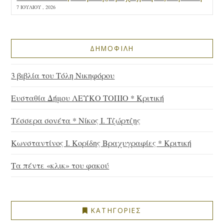
7 ΙΟΥΛΊΟΥ , 2026
ΔΗΜΟΦΙΛΗ
3 βιβλία του Τόλη Νικηφόρου
Ευσταθία Δήμου ΛΕΥΚΟ ΤΟΠΙΟ * Κριτική
Τέσσερα σονέτα * Νίκος Ι. Τζώρτζης
Κωνσταντίνος Ι. Κορίδης Βραχυγραφίες * Κριτική
Τα πέντε «κλικ» του φακού
ΚΑΤΗΓΟΡΙΕΣ