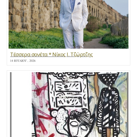
Τέσσερα σονέτα * Νίκος Ι. Τζώρτζης
14 ΙΟΥΛΊΟΥ , 2026