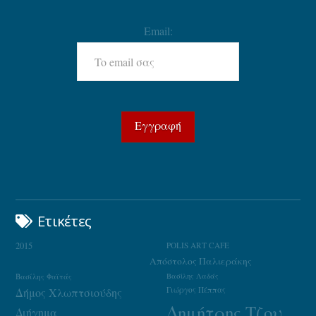
Email:
Ετικέτες
2015
POLIS ART CAFE
Απόστολος Παλιεράκης
Βασίλης Φαϊτάς
Βασίλης Λαδάς
Γιώργος Πέππας
Δήμος Χλωπτσιούδης
Δημήτρης Τζουμάκας
Διήγημα