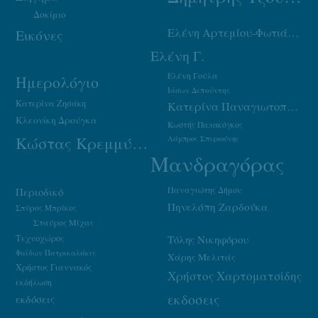
Δοκίμιο
Ελένη Αρτεμίου-Φωτιάδου
Εικόνες
Ελένη Γ.
Ελένη Γούλα
Ημερολόγιο
Ιάσων Δεπούντης
Κατερίνα Ζησάκη
Κατερίνα Παναγιωτοπούλου
Κλεονίκη Δρούγκα
Κωστής Παπακόγκος
Κώστας Κρεμμύδας
Λάμπρος Σπυριούνης
Μανδραγόρας
Παναγιώτης Δήμου
Περιοδικό
Πηνελόπη Ζαρδούκα
Σπύρος Μπρίκος
Σταύρος Μίχας
Τεχνοχώρος
Τόλης Νικηφόρου
Φαίδων Πατρικαλάκις
Χάρης Μελιτάς
Χρήστος Γιαννακός
Χρήστος Χαρτοματσίδης
εκδήλωση
εκδοσεις
εκδόσεις