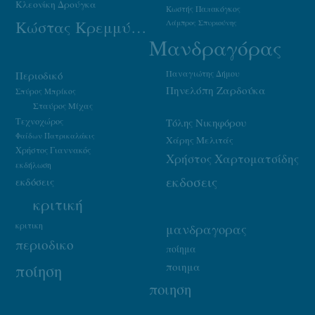
Κλεονίκη Δρούγκα
Κωστής Παπακόγκος
Κώστας Κρεμμύδας
Λάμπρος Σπυριούνης
Μανδραγόρας
Παναγιώτης Δήμου
Περιοδικό
Πηνελόπη Ζαρδούκα
Σπύρος Μπρίκος
Σταύρος Μίχας
Τεχνοχώρος
Τόλης Νικηφόρου
Φαίδων Πατρικαλάκις
Χάρης Μελιτάς
Χρήστος Γιαννακός
Χρήστος Χαρτοματσίδης
εκδήλωση
εκδοσεις
εκδόσεις
κριτική
κριτικη
μανδραγορας
περιοδικο
ποίημα
ποιημα
ποίηση
ποιηση