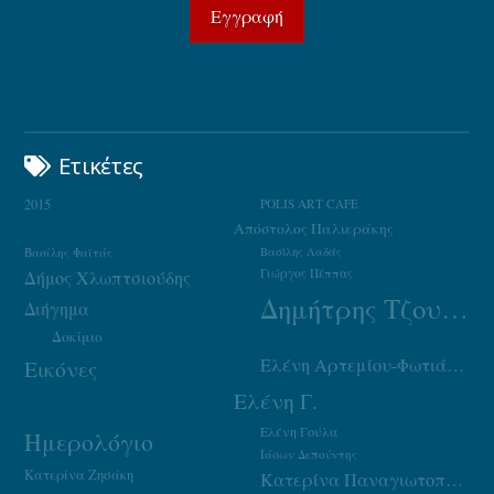
Ετικέτες
2015
POLIS ART CAFE
Απόστολος Παλιεράκης
Βασίλης Φαϊτάς
Βασίλης Λαδάς
Γιώργος Πέππας
Δήμος Χλωπτσιούδης
Δημήτρης Τζουμάκας
Διήγημα
Δοκίμιο
Ελένη Αρτεμίου-Φωτιάδου
Εικόνες
Ελένη Γ.
Ελένη Γούλα
Ημερολόγιο
Ιάσων Δεπούντης
Κατερίνα Ζησάκη
Κατερίνα Παναγιωτοπούλου