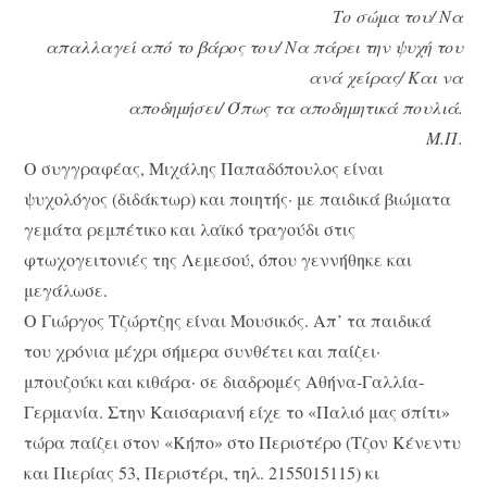
Το σώμα του/ Να
απαλλαγεί από το βάρος του/ Να πάρει την ψυχή του
ανά χείρας/ Και να
αποδημήσει/ Όπως τα αποδημητικά πουλιά.
Μ.Π.
Ο συγγραφέας, Μιχάλης Παπαδόπουλος είναι
ψυχολόγος (διδάκτωρ) και ποιητής· με παιδικά βιώματα
γεμάτα ρεμπέτικο και λαϊκό τραγούδι στις
φτωχογειτονιές της Λεμεσού, όπου γεννήθηκε και
μεγάλωσε.
Ο Γιώργος Τζώρτζης είναι Μουσικός. Απ’ τα παιδικά
του χρόνια μέχρι σήμερα συνθέτει και παίζει·
μπουζούκι και κιθάρα· σε διαδρομές Αθήνα-Γαλλία-
Γερμανία. Στην Καισαριανή είχε το «Παλιό μας σπίτι»
τώρα παίζει στον «Κήπο» στο Περιστέρο (Τζον Κένεντυ
και Πιερίας 53, Περιστέρι, τηλ. 2155015115) κι