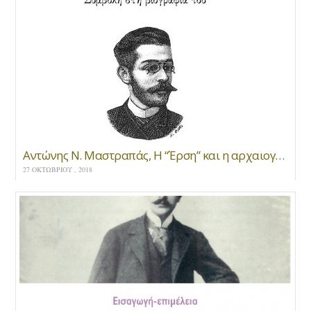
Αντώνης Ν. Μαστραπάς, Η “Έρση” και η αρχαιογνωσία του Γεωργίου Δροσίνη, Συμβολή στη βιογραφία του, εκδ. Μανδραγόρας
27 ΟΚΤΩΒΡΊΟΥ , 2018