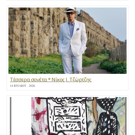
Τέσσερα σονέτα * Νίκος Ι. Τζώρτζης
14 ΙΟΥΛΊΟΥ , 2026