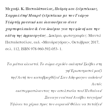
Μιχαήλ Κ. Παπαδόπουλος,
Ποίηση και ζεϊμπέκικος,
Χαρμολύπη/ Μακρύ ζεϊμπέκικο με τον Γιώργο
Τζώρτζη μουσικό και διανοούμενο άνευ
χαρτοφυλακίου & ένα δοκίμιο για την ηδονή και την
οδύνη της δημιουργίας
, Δοκίμιο, φωτογραφίες: Μαντώ
Παπαδοπούλου, εκδ. «Μανδραγόρας», Οκτώβριος 2017,
σελ. 112, ISBN 978-960-592-053- 1.
Τα μάτια κλειστά. Το σώμα σχεδόν ακίνητο/ Σκύβει στη
γη/ Ερωτοτροπεί μαζί
της/ Αυτή τον καταβροχθίζει/ Σαν Αδη-φαγον αιδοίον/
Αυτός
εκσπερματώνοντας την απελπισία του/ Πεθαίνει/
Ξαναγεννιέται/ Ανάβει τσιγάρο/
Υψώνει τα χέρια προς τον ουρανό/ Θέλει να πετάξει/