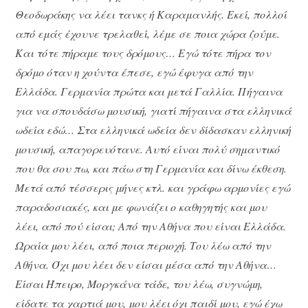
Θεοδωράκης να λέει τανκς ή Καραμανλής. Εκεί, πολλοί
από εμάς έχουνε τρελαθεί, λέμε σε ποια χώρα ζούμε.
Και τότε πήραμε τους δρόμους… Εγώ τότε πήρα τον
δρόμο όταν η χούντα έπεσε, εγώ έφυγα από την
Ελλάδα. Γερμανία πρώτα και μετά Γαλλία. Πήγαινα
για να σπουδάσω μουσική, γιατί πήγαινα στα ελληνικά
ωδεία εδώ… Στα ελληνικά ωδεία δεν δίδασκαν ελληνική
μουσική, απαγορευότανε. Αυτό είναι πολύ σημαντικό
που θα σου πω, και πάω στη Γερμανία και δίνω έκθεση.
Μετά από τέσσερις μήνες κτλ. και γράφω αρμονίες εγώ
παραδοσιακές, και με φωνάζει ο καθηγητής και μου
λέει, από πού είσαι; Από την Αθήνα που είναι Ελλάδα.
Ωραία μου λέει, από ποια περιοχή. Του λέω από την
Αθήνα. Όχι μου λέει δεν είσαι μέσα από την Αθήνα…
Είσαι Ήπειρο, Μοργκάνα τάδε, του λέω, συγνώμη,
είδατε τα χαρτιά μου, μου λέει όχι παιδί μου, εγώ έχω