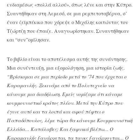
ενδιαμέσως «πολλά αλλού», όπως λένε και στην Κύπρο.
Συαντήθηκαν στη Λεμεσό, σε μια ρεμπετοταβέρνα, σ’
έναν ζεϊμπέκικο που χόρεψε ο Μιχάλης κοιτώντας τον
Τζώρτζη που έπαιζε. Αναγνωρίστηκαν. Συναντήθηκαν
και “συν”ομίλησαν.
Το βιβλίο είναι το αποτέλεσμα αυτής της συνάντησης.
Μια συνέντευξη, μια εξομολόγηση, μια ιστορία ζωής.
“Βρίσκομαι σε μια περίοδο μετά το ’74 που έρχεται ο
Καραμανλής. Ξεκινάμε από το Πολυτεχνείο να
κάνουμε μια διαδήλωση. Εμείς νομίζαμε ότι κάναμε
κουμμουνιστικό κράτος πλέον. Μετά την Κύπρο που
έγινε αυτό και τα λοιπά και αφού πέφτει ο
Παπαδόπουλος, λέμε τώρα θα κάνουμε Κουμμουνιστική
Ελλάδα… Κατάλαβες; Και ξαφνικά βλέπω… Ο
Καραμανλής ξανάρχεται, τα τανκς ξανάρχονται… Ο