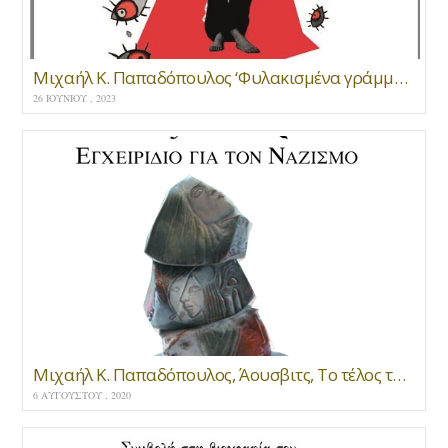
Μιχαήλ Κ. Παπαδόπουλος ‘Φυλακισμένα γράμματα’ * εκδ. «Mανδραγόρας» Αθήνα 2023
26 ΙΟΥΝΊΟΥ , 2023
Μιχαήλ Κ. Παπαδόπουλος, Άουσβιτς, Το τέλος του ανθρώπου, Εγχειρίδιο για τον Ναζισμό, (Δοκίμιο, Κριτική), εκδ. Μανδραγόρας
6 ΑΥΓΟΎΣΤΟΥ , 2020