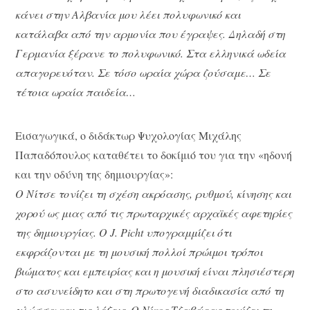
κάνει στην Αλβανία μου λέει πολυφωνικό και
κατάλαβα από την αρμονία που έγραψες. Δηλαδή στη
Γερμανία ξέρανε το πολυφωνικό. Στα ελληνικά ωδεία
απαγορευόταν. Σε τόσο ωραία χώρα ζούσαμε… Σε
τέτοια ωραία παιδεία…
Εισαγωγικά, ο διδάκτωρ Ψυχολογίας Μιχάλης
Παπαδόπουλος καταθέτει το δοκίμιό του για την «ηδονή
και την οδύνη της δημιουργίας»:
Ο Νίτσε τονίζει τη σχέση ακρόασης, ρυθμού, κίνησης και
χορού ως μιας από τις πρωταρχικές αρχαϊκές αφετηρίες
της δημιουργίας. O J. Picht υπογραμμίζει ότι
εκφράζονται με τη μουσική πολλοί πρώιμοι τρόποι
βιώματος και εμπειρίας και η μουσική είναι πλησιέστερη
στο ασυνείδητο και στη πρωτογενή διαδικασία από τη
γλώσσα και τις λέξεις. Ο Νίκος Τζαβάρας τονίζει τη