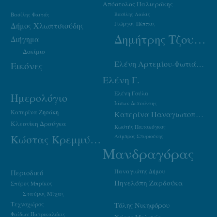
Απόστολος Παλιεράκης
Βασίλης Φαϊτάς
Βασίλης Λαδάς
Γιώργος Πέππας
Δήμος Χλωπτσιούδης
Δημήτρης Τζουμάκας
Διήγημα
Δοκίμιο
Ελένη Αρτεμίου-Φωτιάδου
Εικόνες
Ελένη Γ.
Ελένη Γούλα
Ημερολόγιο
Ιάσων Δεπούντης
Κατερίνα Ζησάκη
Κατερίνα Παναγιωτοπούλου
Κλεονίκη Δρούγκα
Κωστής Παπακόγκος
Κώστας Κρεμμύδας
Λάμπρος Σπυριούνης
Μανδραγόρας
Παναγιώτης Δήμου
Περιοδικό
Πηνελόπη Ζαρδούκα
Σπύρος Μπρίκος
Σταύρος Μίχας
Τεχνοχώρος
Τόλης Νικηφόρου
Φαίδων Πατρικαλάκις
Χάρης Μελιτάς