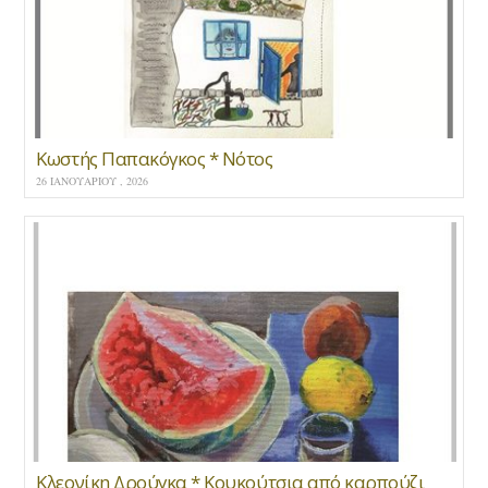
Κωστής Παπακόγκος * Νότος
26 ΙΑΝΟΥΑΡΊΟΥ , 2026
Κλεονίκη Δρούγκα * Κουκούτσια από καρπούζι