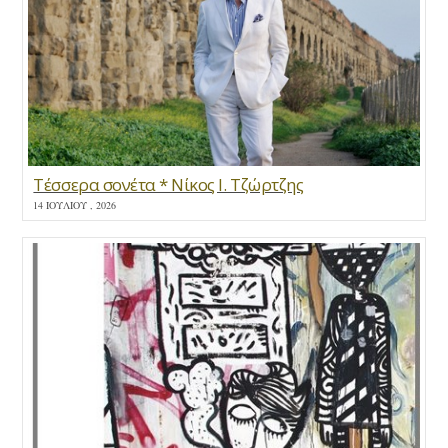
Τέσσερα σονέτα * Νίκος Ι. Τζώρτζης
14 ΙΟΥΛΊΟΥ , 2026