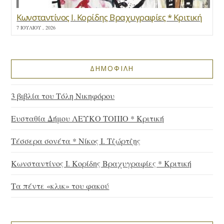
Κωνσταντίνος Ι. Κορίδης Βραχυγραφίες * Κριτική
7 ΙΟΥΛΊΟΥ , 2026
ΔΗΜΟΦΙΛΗ
3 βιβλία του Τόλη Νικηφόρου
Ευσταθία Δήμου ΛΕΥΚΟ ΤΟΠΙΟ * Κριτική
Τέσσερα σονέτα * Νίκος Ι. Τζώρτζης
Κωνσταντίνος Ι. Κορίδης Βραχυγραφίες * Κριτική
Τα πέντε «κλικ» του φακού