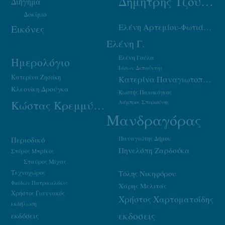
Δημήτρης Τζουμάκας
Διήγημα
Δοκίμιο
Ελένη Αρτεμίου-Φωτιάδου
Εικόνες
Ελένη Γ.
Ελένη Γούλα
Ημερολόγιο
Ιάσων Δεπούντης
Κατερίνα Ζησάκη
Κατερίνα Παναγιωτοπούλου
Κλεονίκη Δρούγκα
Κωστής Παπακόγκος
Κώστας Κρεμμύδας
Λάμπρος Σπυριούνης
Μανδραγόρας
Παναγιώτης Δήμου
Περιοδικό
Πηνελόπη Ζαρδούκα
Σπύρος Μπρίκος
Σταύρος Μίχας
Τεχνοχώρος
Τόλης Νικηφόρου
Φαίδων Πατρικαλάκις
Χάρης Μελιτάς
Χρήστος Γιαννακός
Χρήστος Χαρτοματσίδης
εκδήλωση
εκδοσεις
εκδόσεις