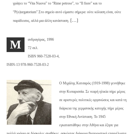
γράψει το “Vita Nuova” το “Rime petrose”, το “Il fiore” και το
“P(o)urgatorium”.Στο σημείο αυτό είμαστε σήμερα: ούτε κόλαση είναι, ούτε
[…]
παράδεισος, αλλά μια άλλη κατάσταση.
ανδραγόρας, 1996
M
72 σελ.
ISBN 960-7528-03-4,
ISBN-13 978-960-7528-03-2
Ο Μιχάλης Κατσαρός (1919-1998) γεννήθηκε
στην Κυπαρισσία. Σε νεαρή ηλικία πήρε μέρος
σε αριστερές πολιτικές οργανώσεις και κατά τη
διάρκεια της γερμανικής κατοχής πήρε μέρος
στην Εθνική Αντίσταση. Το 1945
εγκαταστάθηκε στην Αθήνα και έζησε για
πολλά χρόνια σε δύσκολες συνθήκες, ασκώντας διάφορα βιοποριστικά επαγγέλματα,