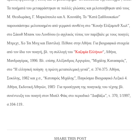
Τα ποιήματά του μεταφράστηκαν σε πολλές γλώσσες και μελοποιήθηκαν από τους
Μ. Θεοδωράκη, Γ. Μαρκόπουλο και Α. Κουνάδη. Το “Κατά Σαδδουκαίων”
παρουσιάστηκε μελοποιημένο από γερμανό συνθέτη στο “Κουήν Ελίζαμπεθ Χωλ”,
στο Σάουθ Μπανκ του Λονδίνου (ο αγγλικός τύπος τον παρέβαλε με τους ποιητές
Μπρεχτ, Χο Τσι Μινχ και Παντίλα). Πέθανε στην Αθήνα. Για βιογραφικά στοιχεία
από τον ίδιο τον ποιητή, βλ. τη συλλογή του “
Καζαμία Ελλήνων
“, Αθήνα,
Μανδραγόρας, 1996. Βλ. επίσης Αλέξανδρος Αργυρίου, “Mιχάλης Κατασαρός”,
στο “Η ελληνική ποίηση· η πρώτη μεταπολεμική γενιά”, σ. 374-375. Αθήνα,
Σοκόλης, 1982 και χ.σ., “Κατσαρός Μιχάλης”, Παγκόσμιο Βιογραφικό Λεξικό 4.
Αθήνα, Εκδοτική Αθηνών, 1985· Για προσέγγιση της ποιητικής του τέχνης βλ.
συνέντευξη του ποιητή στον Μισέλ Φάις στο περιοδικό “Διαβάζω”, τ. 370, 1/1997,
σ.104-119.
.
SHARE THIS POST