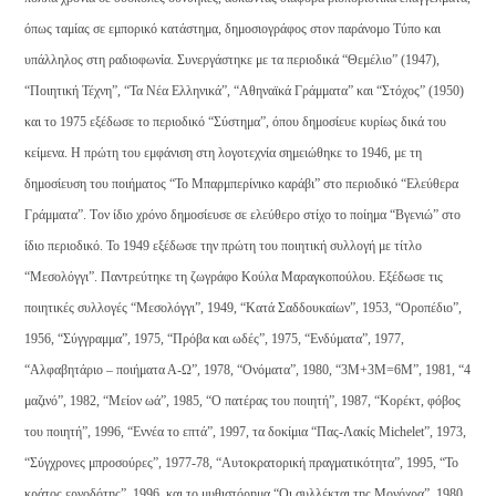
όπως ταμίας σε εμπορικό κατάστημα, δημοσιογράφος στον παράνομο Τύπο και
υπάλληλος στη ραδιοφωνία. Συνεργάστηκε με τα περιοδικά “Θεμέλιο” (1947),
“Ποιητική Τέχνη”, “Τα Νέα Ελληνικά”, “Αθηναϊκά Γράμματα” και “Στόχος” (1950)
και το 1975 εξέδωσε το περιοδικό “Σύστημα”, όπου δημοσίευε κυρίως δικά του
κείμενα. Η πρώτη του εμφάνιση στη λογοτεχνία σημειώθηκε το 1946, με τη
δημοσίευση του ποιήματος “Το Μπαρμπερίνικο καράβι” στο περιοδικό “Ελεύθερα
Γράμματα”. Tον ίδιο χρόνο δημοσίευσε σε ελεύθερο στίχο το ποίημα “Βγενιώ” στο
ίδιο περιοδικό. Το 1949 εξέδωσε την πρώτη του ποιητική συλλογή με τίτλο
“Μεσολόγγι”. Παντρεύτηκε τη ζωγράφο Κούλα Μαραγκοπούλου. Εξέδωσε τις
ποιητικές συλλογές “Μεσολόγγι”, 1949, “Κατά Σαδδουκαίων”, 1953, “Οροπέδιο”,
1956, “Σύγγραμμα”, 1975, “Πρόβα και ωδές”, 1975, “Ενδύματα”, 1977,
“Αλφαβητάριο – ποιήματα Α-Ω”, 1978, “Ονόματα”, 1980, “3Μ+3Μ=6Μ”, 1981, “4
μαζινό”, 1982, “Μείον ωά”, 1985, “Ο πατέρας του ποιητή”, 1987, “Κορέκτ, φόβος
του ποιητή”, 1996, “Εννέα το επτά”, 1997, τα δοκίμια “Πας-Λακίς Michelet”, 1973,
“Σύγχρονες μπροσούρες”, 1977-78, “Αυτοκρατορική πραγματικότητα”, 1995, “Το
κράτος εργοδότης”, 1996, και το μυθιστόρημα “Οι συλλέκται της Μονόχρα”, 1980.