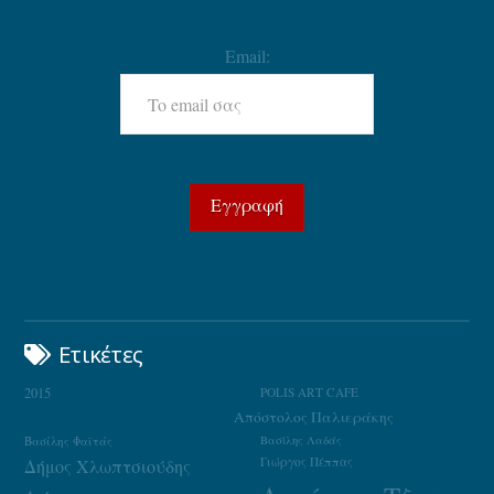
Email:
Ετικέτες
2015
POLIS ART CAFE
Απόστολος Παλιεράκης
Βασίλης Φαϊτάς
Βασίλης Λαδάς
Γιώργος Πέππας
Δήμος Χλωπτσιούδης