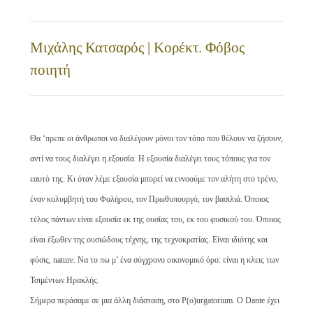
Μιχάλης Κατσαρός | Κορέκτ. Φόβος
ποιητή
Θα ‘πρεπε οι άνθρωποι να διαλέγουν μόνοι τον τόπο που θέλουν να ζήσουν,
αντί να τους διαλέγει η εξουσία. Η εξουσία διαλέγει τους τόπους για τον
εαυτό της. Κι όταν λέμε εξουσία μπορεί να εννοούμε τον αλήτη στο τρένο,
έναν κολυμβητή του Φαλήρου, τον Πρωθυπουργό, τον βασιλιά. Όποιος
τέλος πάντων είναι εξουσία εκ της ουσίας του, εκ του φυσικού του. Όποιος
είναι έξωθεν της ουσιώδους τέχνης, της τεχνοκρατίας. Είναι ιδιότης και
φύσις, nature. Να το πω μ’ ένα σύγχρονο οικονομικό όρο: είναι η κλεις των
Τσιμέντων Ηρακλής.
Σήμερα περάσαμε σε μια άλλη διάσταση, στο P(o)urgatorium. Ο Dante έχει