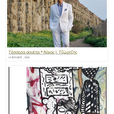
Τέσσερα σονέτα * Νίκος Ι. Τζώρτζης
14 ΙΟΥΛΊΟΥ , 2026