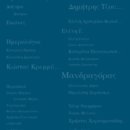
Δημήτρης Τζουμάκας
Διήγημα
Δοκίμιο
Ελένη Αρτεμίου-Φωτιάδου
Εικόνες
Ελένη Γ.
Ελένη Γούλα
Ημερολόγιο
Ιάσων Δεπούντης
Κατερίνα Ζησάκη
Κατερίνα Παναγιωτοπούλου
Κλεονίκη Δρούγκα
Κωστής Παπακόγκος
Κώστας Κρεμμύδας
Λάμπρος Σπυριούνης
Μανδραγόρας
Παναγιώτης Δήμου
Περιοδικό
Πηνελόπη Ζαρδούκα
Σπύρος Μπρίκος
Σταύρος Μίχας
Τεχνοχώρος
Τόλης Νικηφόρου
Φαίδων Πατρικαλάκις
Χάρης Μελιτάς
Χρήστος Γιαννακός
Χρήστος Χαρτοματσίδης
εκδήλωση
εκδοσεις
εκδόσεις