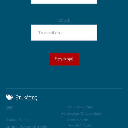
Email:
Ετικέτες
2015
POLIS ART CAFE
Απόστολος Παλιεράκης
Βασίλης Φαϊτάς
Βασίλης Λαδάς
Γιώργος Πέππας
Δήμος Χλωπτσιούδης