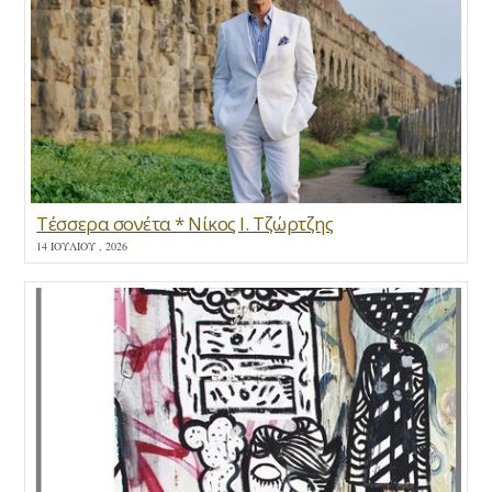
Τέσσερα σονέτα * Νίκος Ι. Τζώρτζης
14 ΙΟΥΛΊΟΥ , 2026