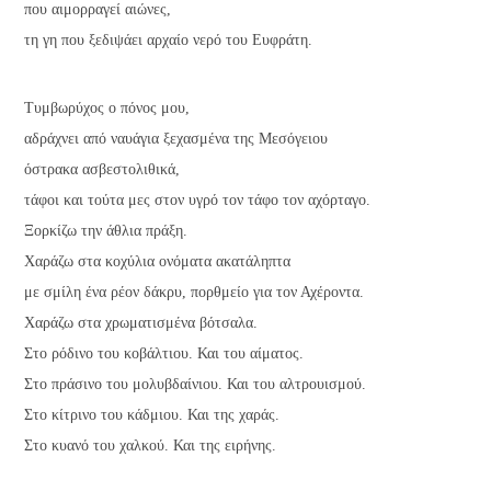
που αιμορραγεί αιώνες,
τη γη που ξεδιψάει αρχαίο νερό του Ευφράτη.
Τυμβωρύχος ο πόνος μου,
αδράχνει από ναυάγια ξεχασμένα της Μεσόγειου
όστρακα ασβεστολιθικά,
τάφοι και τούτα μες στον υγρό τον τάφο τον αχόρταγο.
Ξορκίζω την άθλια πράξη.
Χαράζω στα κοχύλια ονόματα ακατάληπτα
με σμίλη ένα ρέον δάκρυ, πορθμείο για τον Αχέροντα.
Χαράζω στα χρωματισμένα βότσαλα.
Στο ρόδινο του κοβάλτιου. Και του αίματος.
Στο πράσινο του μολυβδαίνιου. Και του αλτρουισμού.
Στο κίτρινο του κάδμιου. Και της χαράς.
Στο κυανό του χαλκού. Και της ειρήνης.