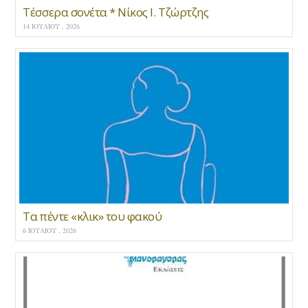
Τέσσερα σονέτα * Νίκος Ι. Τζώρτζης
14 ΙΟΥΛΊΟΥ , 2026
Τα πέντε «κλικ» του φακού
6 ΙΟΥΛΊΟΥ , 2026