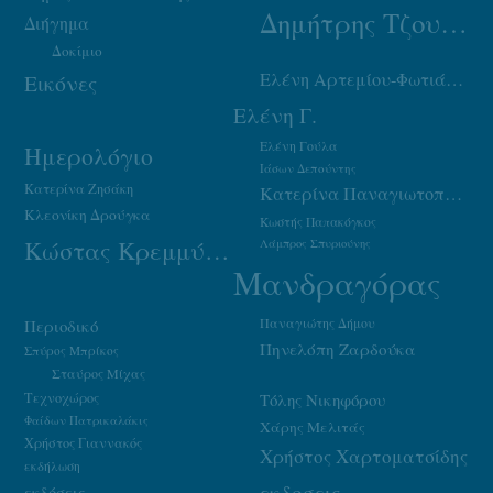
Δημήτρης Τζουμάκας
Διήγημα
Δοκίμιο
Ελένη Αρτεμίου-Φωτιάδου
Εικόνες
Ελένη Γ.
Ελένη Γούλα
Ημερολόγιο
Ιάσων Δεπούντης
Κατερίνα Ζησάκη
Κατερίνα Παναγιωτοπούλου
Κλεονίκη Δρούγκα
Κωστής Παπακόγκος
Κώστας Κρεμμύδας
Λάμπρος Σπυριούνης
Μανδραγόρας
Παναγιώτης Δήμου
Περιοδικό
Πηνελόπη Ζαρδούκα
Σπύρος Μπρίκος
Σταύρος Μίχας
Τεχνοχώρος
Τόλης Νικηφόρου
Φαίδων Πατρικαλάκις
Χάρης Μελιτάς
Χρήστος Γιαννακός
Χρήστος Χαρτοματσίδης
εκδήλωση
εκδοσεις
εκδόσεις