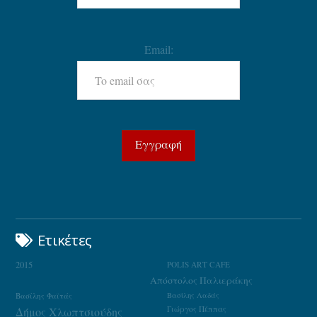
Email:
Ετικέτες
2015
POLIS ART CAFE
Απόστολος Παλιεράκης
Βασίλης Φαϊτάς
Βασίλης Λαδάς
Γιώργος Πέππας
Δήμος Χλωπτσιούδης