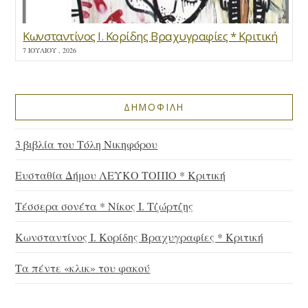
Κωνσταντίνος Ι. Κορίδης Βραχυγραφίες * Κριτική
7 ΙΟΥΛΊΟΥ , 2026
ΔΗΜΟΦΙΛΗ
3 βιβλία του Τόλη Νικηφόρου
Ευσταθία Δήμου ΛΕΥΚΟ ΤΟΠΙΟ * Κριτική
Τέσσερα σονέτα * Νίκος Ι. Τζώρτζης
Κωνσταντίνος Ι. Κορίδης Βραχυγραφίες * Κριτική
Τα πέντε «κλικ» του φακού