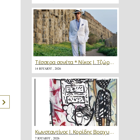
Τέσσερα σονέτα * Νίκος Ι. Τζώρτζης
14 ΙΟΥΛΊΟΥ , 2026
Κωνσταντίνος Ι. Κορίδης Βραχυγραφίες * Κριτική
7 ΙΟΥΛΊΟΥ , 2026