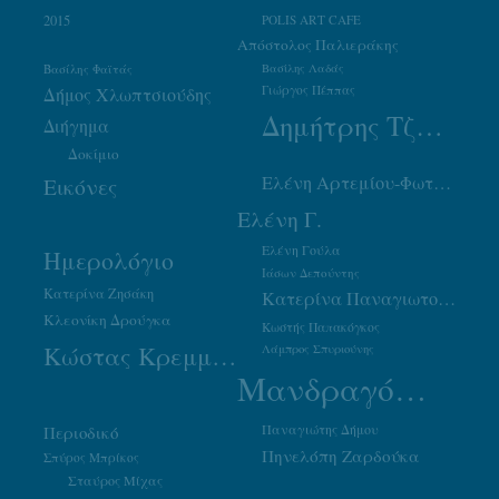
2015
POLIS ART CAFE
Απόστολος Παλιεράκης
Βασίλης Φαϊτάς
Βασίλης Λαδάς
Γιώργος Πέππας
Δήμος Χλωπτσιούδης
Δημήτρης Τζουμάκας
Διήγημα
Δοκίμιο
Ελένη Αρτεμίου-Φωτιάδου
Εικόνες
Ελένη Γ.
Ελένη Γούλα
Ημερολόγιο
Ιάσων Δεπούντης
Κατερίνα Ζησάκη
Κατερίνα Παναγιωτοπούλου
Κλεονίκη Δρούγκα
Κωστής Παπακόγκος
Κώστας Κρεμμύδας
Λάμπρος Σπυριούνης
Μανδραγόρας
Παναγιώτης Δήμου
Περιοδικό
Πηνελόπη Ζαρδούκα
Σπύρος Μπρίκος
Σταύρος Μίχας