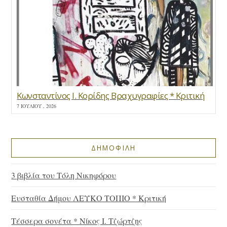
Κωνσταντίνος Ι. Κορίδης Βραχυγραφίες * Κριτική
7 ΙΟΥΛΊΟΥ , 2026
ΔΗΜΟΦΙΛΗ
3 βιβλία του Τόλη Νικηφόρου
Ευσταθία Δήμου ΛΕΥΚΟ ΤΟΠΙΟ * Κριτική
Τέσσερα σονέτα * Νίκος Ι. Τζώρτζης