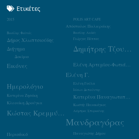
Ετικέτες
2015
POLIS ART CAFE
Απόστολος Παλιεράκης
Βασίλης Φαϊτάς
Βασίλης Λαδάς
Γιώργος Πέππας
Δήμος Χλωπτσιούδης
Δημήτρης Τζουμάκας
Διήγημα
Δοκίμιο
Ελένη Αρτεμίου-Φωτιάδου
Εικόνες
Ελένη Γ.
Ελένη Γούλα
Ημερολόγιο
Ιάσων Δεπούντης
Κατερίνα Ζησάκη
Κατερίνα Παναγιωτοπούλου
Κλεονίκη Δρούγκα
Κωστής Παπακόγκος
Κώστας Κρεμμύδας
Λάμπρος Σπυριούνης
Μανδραγόρας
Παναγιώτης Δήμου
Περιοδικό