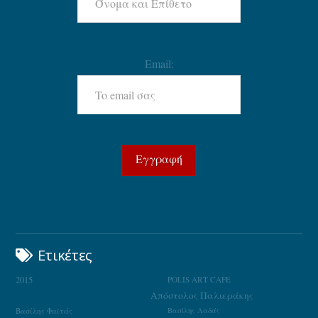
Email:
Ετικέτες
2015
POLIS ART CAFE
Απόστολος Παλιεράκης
Βασίλης Φαϊτάς
Βασίλης Λαδάς