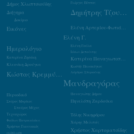
Γιώργος Πέππας
Δήμος Χλωπτσιούδης
Δημήτρης Τζουμάκας
Διήγημα
Δοκίμιο
Ελένη Αρτεμίου-Φωτιάδου
Εικόνες
Ελένη Γ.
Ελένη Γούλα
Ημερολόγιο
Ιάσων Δεπούντης
Κατερίνα Ζησάκη
Κατερίνα Παναγιωτοπούλου
Κλεονίκη Δρούγκα
Κωστής Παπακόγκος
Κώστας Κρεμμύδας
Λάμπρος Σπυριούνης
Μανδραγόρας
Παναγιώτης Δήμου
Περιοδικό
Πηνελόπη Ζαρδούκα
Σπύρος Μπρίκος
Σταύρος Μίχας
Τεχνοχώρος
Τόλης Νικηφόρου
Φαίδων Πατρικαλάκις
Χάρης Μελιτάς
Χρήστος Γιαννακός
Χρήστος Χαρτοματσίδης
εκδήλωση