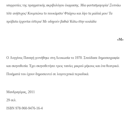
ισορροπίες της πραγματικής ακριβολόγου έκφρασης.
Μια φαντασμαγορία/ Ξυπνάω
τότε ανήσυχος/ Κουμπώνω το πουκάμισο/ Φτιάχνω και λίγο τα μαλλιά μου/ Τα
πρόβατα έρχονται ύστερα/ Με οδηγούν βαθιά/ Κάτω στην κοιλάδα
«Μ»
O Λογγίνος Παναγή γεννήθηκε στη Λευκωσία το 1970. Σπούδασε δημοσιογραφία
και σκηνοθεσία. Έχει σκηνοθετήσει τρεις ταινίες μικρού μήκους και ένα θεατρικό.
Ποιήματά του έχουν δημοσιευτεί σε λογοτεχνικά περιοδικά.
Μανδραγόρας, 2011
29 σελ.
ISBN 978-960-9476-16-4