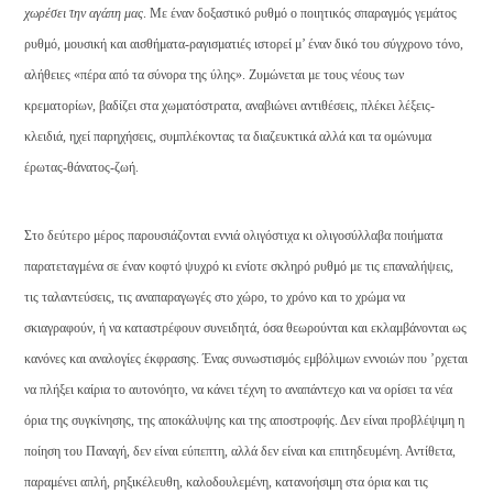
χωρέσει την αγάπη μας
. Με έναν δοξαστικό ρυθμό ο ποιητικός σπαραγμός γεμάτος
ρυθμό, μουσική και αισθήματα-ραγισματιές ιστορεί μ’ έναν δικό του σύγχρονο τόνο,
αλήθειες «πέρα από τα σύνορα της ύλης». Ζυμώνεται με τους νέους των
κρεματορίων, βαδίζει στα χωματόστρατα, αναβιώνει αντιθέσεις, πλέκει λέξεις-
κλειδιά, ηχεί παρηχήσεις, συμπλέκοντας τα διαζευκτικά αλλά και τα ομώνυμα
έρωτας-θάνατος-ζωή.
Στο δεύτερο μέρος παρουσιάζονται εννιά ολιγόστιχα κι ολιγοσύλλαβα ποιήματα
παρατεταγμένα σε έναν κοφτό ψυχρό κι ενίοτε σκληρό ρυθμό με τις επαναλήψεις,
τις ταλαντεύσεις, τις αναπαραγωγές στο χώρο, το χρόνο και το χρώμα να
σκιαγραφούν, ή να καταστρέφουν συνειδητά, όσα θεωρούνται και εκλαμβάνονται ως
κανόνες και αναλογίες έκφρασης. Ένας συνωστισμός εμβόλιμων εννοιών που ’ρχεται
να πλήξει καίρια το αυτονόητο, να κάνει τέχνη το αναπάντεχο και να ορίσει τα νέα
όρια της συγκίνησης, της αποκάλυψης και της αποστροφής. Δεν είναι προβλέψιμη η
ποίηση του Παναγή, δεν είναι εύπεπτη, αλλά δεν είναι και επιτηδευμένη. Αντίθετα,
παραμένει απλή, ρηξικέλευθη, καλοδουλεμένη, κατανοήσιμη στα όρια και τις