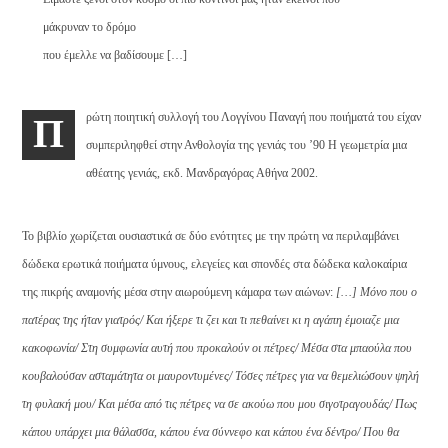
μάκρυναν το δρόμο
που έμελλε να βαδίσουμε […]
ρώτη ποιητική συλλογή του Λογγίνου Παναγή που ποιήματά του είχαν
Π
συμπεριληφθεί στην Ανθολογία της γενιάς του ’90 Η γεωμετρία μια
αθέατης γενιάς, εκδ. Μανδραγόρας Αθήνα 2002.
Το βιβλίο χωρίζεται ουσιαστικά σε δύο ενότητες με την πρώτη να περιλαμβάνει
δώδεκα ερωτικά ποιήματα ύμνους, ελεγείες και σπονδές στα δώδεκα καλοκαίρια
της πικρής αναμονής μέσα στην αιωρούμενη κάμαρα των αιώνων:
[…] Μόνο που ο
πατέρας της ήταν γιατρός/ Και ήξερε τι ζει και τι πεθαίνει κι η αγάπη έμοιαζε μια
κακοφωνία/ Στη συμφωνία αυτή που προκαλούν οι πέτρες/ Μέσα στα μπαούλα που
κουβαλούσαν ασταμάτητα οι μαυροντυμένες/ Τόσες πέτρες για να θεμελιώσουν ψηλή
τη φυλακή μου/ Και μέσα από τις πέτρες να σε ακούω που μου σιγοτραγουδάς/ Πως
κάπου υπάρχει μια θάλασσα, κάπου ένα σύννεφο και κάπου ένα δέντρο/ Που θα