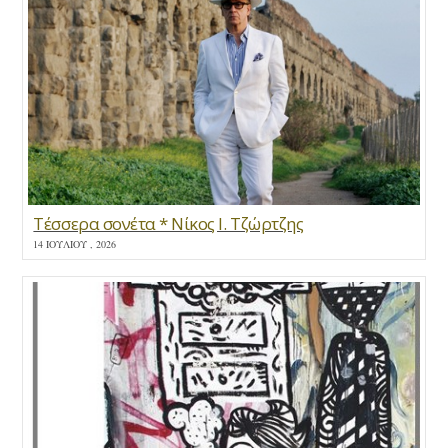
Τέσσερα σονέτα * Νίκος Ι. Τζώρτζης
14 ΙΟΥΛΊΟΥ , 2026