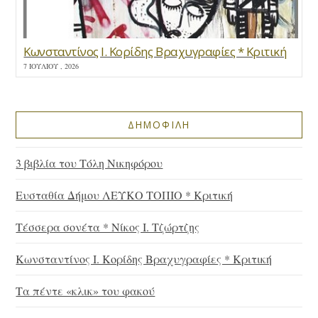
Κωνσταντίνος Ι. Κορίδης Βραχυγραφίες * Κριτική
7 ΙΟΥΛΊΟΥ , 2026
ΔΗΜΟΦΙΛΗ
3 βιβλία του Τόλη Νικηφόρου
Ευσταθία Δήμου ΛΕΥΚΟ ΤΟΠΙΟ * Κριτική
Τέσσερα σονέτα * Νίκος Ι. Τζώρτζης
Κωνσταντίνος Ι. Κορίδης Βραχυγραφίες * Κριτική
Τα πέντε «κλικ» του φακού