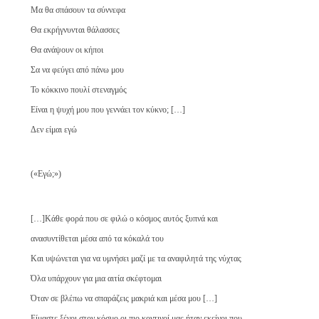
Μα θα σπάσουν τα σύννεφα
Θα εκρήγνυνται θάλασσες
Θα ανάψουν οι κήποι
Σα να φεύγει από πάνω μου
Το κόκκινο πουλί στεναγμός
Είναι η ψυχή μου που γεννάει τον κύκνο; […]
Δεν είμαι εγώ
(«Εγώ;»)
[…]Κάθε φορά που σε φιλώ ο κόσμος αυτός ξυπνά και
ανασυντίθεται μέσα από τα κόκαλά του
Και υψώνεται για να υμνήσει μαζί με τα αναφιλητά της νύχτας
Όλα υπάρχουν για μια αιτία σκέφτομαι
Όταν σε βλέπω να σπαράζεις μακριά και μέσα μου […]
Είμαστε ξένοι στον κόσμο οι πιο κοντινοί μας ήταν εκείνοι που