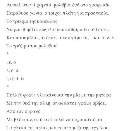
Λευκά, στενά χαρτιά, μολύβια δυό στο γραφειάκι
Παράθυρο γωνία, ο τοίχος πλάτη για προστασία.
Το τρίξιμο της καρέκλας
Να μου θυμίζει πως στο ίδιο κάθισμα ξαπόσταινε
Και παραμίλαε, τι έκανε στον γάμο της – και τι δεν.
Το τρέξιμο του μολυβιού
*
«έ, ό
έ, ό, ά
ί, ά, ά, ί»
*
Πολλές φορές γλυκαίνομαι την μία με την μητέρα
Με την θεά την άλλη· σήκω κάτσε γράψε σβήσε.
Από τον ουρανό
Με βλέπουν, από εκεί ψηλά να ευχαριστιέμαι
Τα γλυκά της αγίας, και το πετιμέζι της αγγέλου