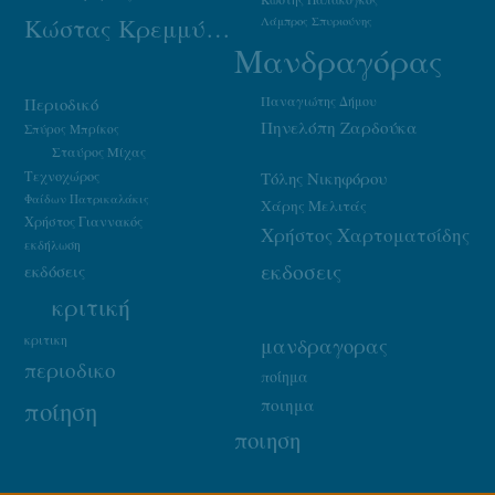
Κώστας Κρεμμύδας
Λάμπρος Σπυριούνης
Μανδραγόρας
Παναγιώτης Δήμου
Περιοδικό
Πηνελόπη Ζαρδούκα
Σπύρος Μπρίκος
Σταύρος Μίχας
Τεχνοχώρος
Τόλης Νικηφόρου
Φαίδων Πατρικαλάκις
Χάρης Μελιτάς
Χρήστος Γιαννακός
Χρήστος Χαρτοματσίδης
εκδήλωση
εκδοσεις
εκδόσεις
κριτική
κριτικη
μανδραγορας
περιοδικο
ποίημα
ποιημα
ποίηση
ποιηση