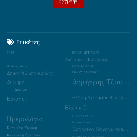
Ετικέτες
2015
POLIS ART CAFE
Απόστολος Παλιεράκης
Βασίλης Φαϊτάς
Βασίλης Λαδάς
Γιώργος Πέππας
Δήμος Χλωπτσιούδης
Δημήτρης Τζουμάκας
Διήγημα
Δοκίμιο
Ελένη Αρτεμίου-Φωτιάδου
Εικόνες
Ελένη Γ.
Ελένη Γούλα
Ημερολόγιο
Ιάσων Δεπούντης
Κατερίνα Ζησάκη
Κατερίνα Παναγιωτοπούλου
Κλεονίκη Δρούγκα
Κωστής Παπακόγκος