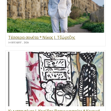
Τέσσερα σονέτα * Νίκος Ι. Τζώρτζης
14 ΙΟΥΛΊΟΥ , 2026
Κωνσταντίνος Ι. Κορίδης Βραχυγραφίες * Κριτική