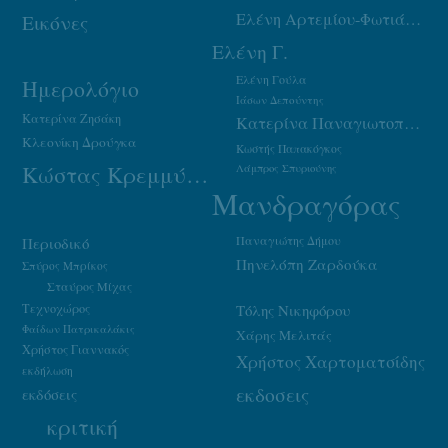
Ελένη Αρτεμίου-Φωτιάδου
Εικόνες
Ελένη Γ.
Ελένη Γούλα
Ημερολόγιο
Ιάσων Δεπούντης
Κατερίνα Ζησάκη
Κατερίνα Παναγιωτοπούλου
Κλεονίκη Δρούγκα
Κωστής Παπακόγκος
Κώστας Κρεμμύδας
Λάμπρος Σπυριούνης
Μανδραγόρας
Παναγιώτης Δήμου
Περιοδικό
Πηνελόπη Ζαρδούκα
Σπύρος Μπρίκος
Σταύρος Μίχας
Τεχνοχώρος
Τόλης Νικηφόρου
Φαίδων Πατρικαλάκις
Χάρης Μελιτάς
Χρήστος Γιαννακός
Χρήστος Χαρτοματσίδης
εκδήλωση
εκδοσεις
εκδόσεις
κριτική