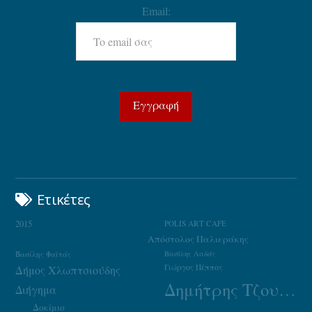
Email:
Ετικέτες
2015
POLIS ART CAFE
Απόστολος Παλιεράκης
Βασίλης Φαϊτάς
Βασίλης Λαδάς
Γιώργος Πέππας
Δήμος Χλωπτσιούδης
Δημήτρης Τζουμάκας
Διήγημα
Δοκίμιο