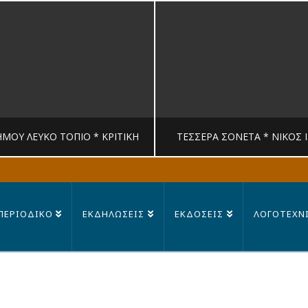
ΉΜΟΥ ΛΕΥΚΟ ΤΟΠΙΟ * ΚΡΙΤΙΚΉ
ΤΈΣΣΕΡΑ ΣΟΝΈΤΑ * ΝΊΚΟΣ 
MANDRAGORAS
MANDRAGORAS
ΠΕΡΙΟΔΙΚΟ
ΕΚΔΗΛΩΣΕΙΣ
ΕΚΔΟΣΕΙΣ
ΛΟΓΟΤΕΧΝ
ΙΤΙΚΉ, ΛΟΓΟΤΕΧΝΊΑ
ΠΟΊΗΣΗ
23 ΙΟΥΛΊΟΥ, 2026
14 ΙΟΥΛΊΟΥ, 202