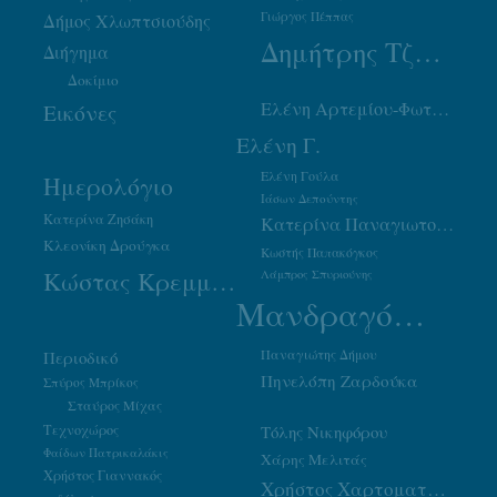
Γιώργος Πέππας
Δήμος Χλωπτσιούδης
Δημήτρης Τζουμάκας
Διήγημα
Δοκίμιο
Ελένη Αρτεμίου-Φωτιάδου
Εικόνες
Ελένη Γ.
Ελένη Γούλα
Ημερολόγιο
Ιάσων Δεπούντης
Κατερίνα Ζησάκη
Κατερίνα Παναγιωτοπούλου
Κλεονίκη Δρούγκα
Κωστής Παπακόγκος
Κώστας Κρεμμύδας
Λάμπρος Σπυριούνης
Μανδραγόρας
Παναγιώτης Δήμου
Περιοδικό
Πηνελόπη Ζαρδούκα
Σπύρος Μπρίκος
Σταύρος Μίχας
Τεχνοχώρος
Τόλης Νικηφόρου
Φαίδων Πατρικαλάκις
Χάρης Μελιτάς
Χρήστος Γιαννακός
Χρήστος Χαρτοματσίδης