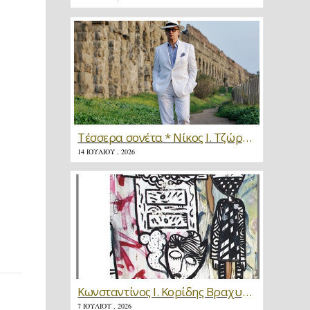
Τέσσερα σονέτα * Νίκος Ι. Τζώρτζης
14 ΙΟΥΛΊΟΥ , 2026
Κωνσταντίνος Ι. Κορίδης Βραχυγραφίες * Κριτική
7 ΙΟΥΛΊΟΥ , 2026