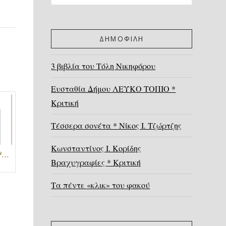
ΔΗΜΟΦΙΛΗ
3 βιβλία του Τόλη Νικηφόρου
Ευσταθία Δήμου ΛΕΥΚΟ ΤΟΠΙΟ *
Κριτική
Τέσσερα σονέτα * Νίκος Ι. Τζώρτζης
Κωνσταντίνος Ι. Κορίδης
Κλεονίκη Δρούγκα * Κουκούτσια από καρπούζι
Βραχυγραφίες * Κριτική
Τα πέντε «κλικ» του φακού