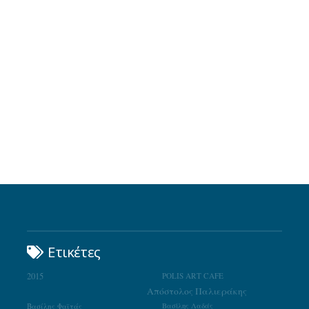
Ετικέτες
2015
POLIS ART CAFE
Απόστολος Παλιεράκης
Βασίλης Φαϊτάς
Βασίλης Λαδάς