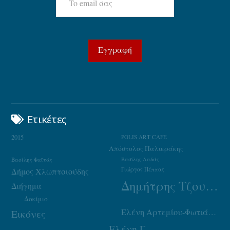
Ετικέτες
2015
POLIS ART CAFE
Απόστολος Παλιεράκης
Βασίλης Φαϊτάς
Βασίλης Λαδάς
Γιώργος Πέππας
Δήμος Χλωπτσιούδης
Δημήτρης Τζουμάκας
Διήγημα
Δοκίμιο
Ελένη Αρτεμίου-Φωτιάδου
Εικόνες
Ελένη Γ.