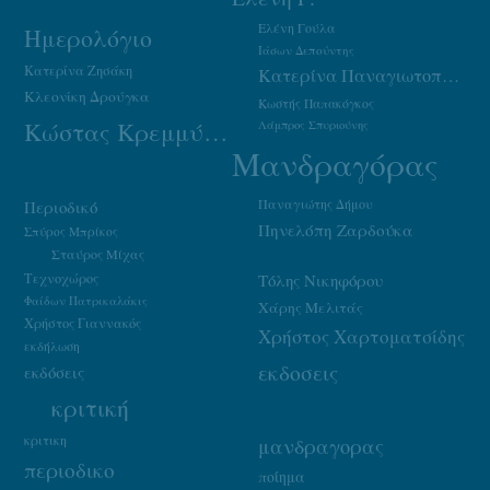
Ελένη Γούλα
Ημερολόγιο
Ιάσων Δεπούντης
Κατερίνα Ζησάκη
Κατερίνα Παναγιωτοπούλου
Κλεονίκη Δρούγκα
Κωστής Παπακόγκος
Κώστας Κρεμμύδας
Λάμπρος Σπυριούνης
Μανδραγόρας
Παναγιώτης Δήμου
Περιοδικό
Πηνελόπη Ζαρδούκα
Σπύρος Μπρίκος
Σταύρος Μίχας
Τεχνοχώρος
Τόλης Νικηφόρου
Φαίδων Πατρικαλάκις
Χάρης Μελιτάς
Χρήστος Γιαννακός
Χρήστος Χαρτοματσίδης
εκδήλωση
εκδοσεις
εκδόσεις
κριτική
κριτικη
μανδραγορας
περιοδικο
ποίημα