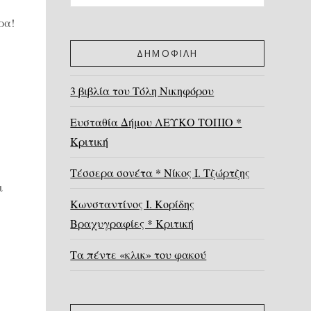
ρα!
ΔΗΜΟΦΙΛΗ
3 βιβλία του Τόλη Νικηφόρου
Ευσταθία Δήμου ΛΕΥΚΟ ΤΟΠΙΟ *
Κριτική
Τέσσερα σονέτα * Νίκος Ι. Τζώρτζης
ι
Κωνσταντίνος Ι. Κορίδης
Βραχυγραφίες * Κριτική
Τα πέντε «κλικ» του φακού