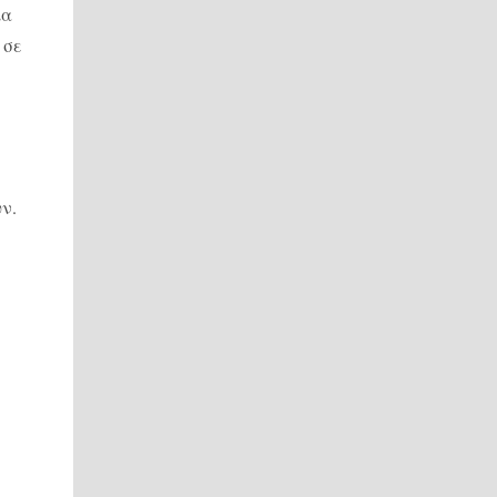
ια
 σε
ν.