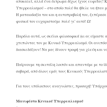
αποκαλεί, αλλά ένα έκτρωμα δίχως ίχνος ευφυΐας! Κ
Υπερρεαλισμού – στο οποίο πολύ θα ήθελε να ήταν μ
Η ματαιοδοξία του και η αυτοπροβολή του, ξεπέρασ
φυσικά τον ευχαριστούμε πολύ γι’ αυτό! Ω!
Παρόλα αυτά, ως σκύλοι φιλοσοφικά (κι ας είμαστε 
χτυπώντας τον με Κυνικό Υπερρεαλισμό. Οι ανυπόστα
διασκεδάζουν! Να μας δίνουν τροφή για χλεύη και ν
Παίρνουμε τη σκυτάλη λοιπόν και απαντάμε με το ίδι
σοβαρά, από όλους εμάς τους Κυνικούς Υπερρεαλιστές
Για τους υπόλοιπους αναγνώστες, προσοχή! Υπάρχο
Μανιφέστο Κυνικού Υπερρεαλισμού