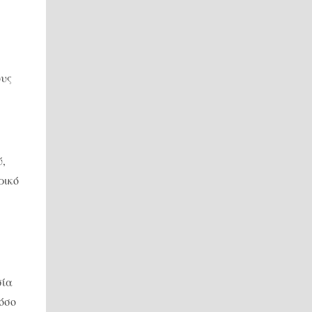
ους
ύ,
ρικό
σία
τόσο