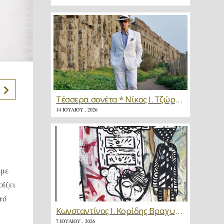
Τέσσερα σονέτα * Νίκος Ι. Τζώρτζης
14 ΙΟΥΛΊΟΥ , 2026
 με
ρίζει
τό
Κωνσταντίνος Ι. Κορίδης Βραχυγραφίες * Κριτική
7 ΙΟΥΛΊΟΥ , 2026