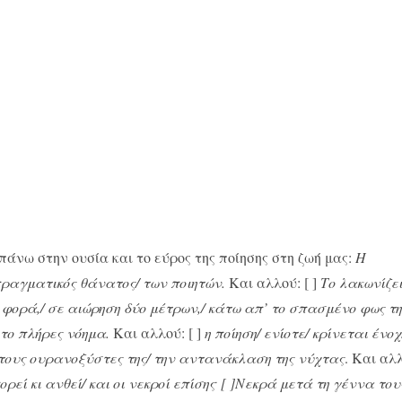
πάνω στην ουσία και το εύρος της ποίησης στη ζωή μας:
Η
 πραγματικός θάνατος/ των ποιητών.
Και αλλού: [ ]
Το λακωνίζε
η φορά,/ σε αιώρηση δύο μέτρων,/ κάτω απ’ το σπασμένο φως τη
 το πλήρες νόημα.
Και αλλού: [ ]
η ποίηση/ ενίοτε/ κρίνεται ένοχ
τους ουρανοξύστες της/ την αντανάκλαση της νύχτας
. Και αλ
.
ρεί κι ανθεί/ και οι νεκροί επίσης
[ ]Νεκρά μετά τη γέννα του