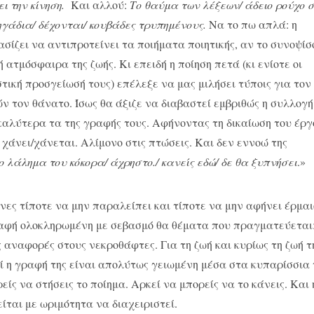
ει την κίνηση.
Και αλλού:
Το θαύμα των λέξεων/ άδειο ρούχο 
γάδια/ δέχονται/ κουβάδες τρυπημένους.
Να το πω απλά: η
σίζει να αντιπροτείνει τα ποιήματα ποιητικής, αν το συνοψί
ή ατμόσφαιρα της ζωής. Κι επειδή η ποίηση πετά (κι ενίοτε οι
τική προσγείωσή τους) επέλεξε να μας μιλήσει τύποις για τον
 τον θάνατο. Ίσως θα άξιζε να διαβαστεί εμβριθώς η συλλογ
καλύτερα τα της γραφής τους. Αφήνοντας τη δικαίωση του έργ
χάνει/χάνεται. Αλίμονο στις πτώσεις. Και δεν εννοώ της
ο λάλημα του κόκορα/ άχρηστο./ κανείς εδώ/ δε θα ξυπνήσει
.»
νες τίποτε να μην παραλείπει και τίποτε να μην αφήνει έρμαι
ραφή ολοκληρωμένη με σεβασμό θα θέματα που πραγματεύεται
 αναφορές στους νεκροθάφτες. Για τη ζωή και κυρίως τη ζωή τ
ατί η γραφή της είναι απολύτως γειωμένη μέσα στα κυπαρίσσια
ίς να στήσεις το ποίημα. Αρκεί να μπορείς να το κάνεις. Και 
ίται με ωριμότητα να διαχειριστεί.