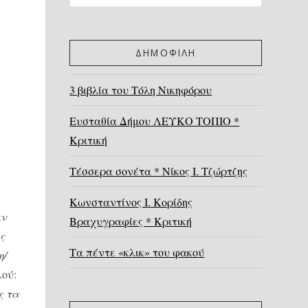
ΔΗΜΟΦΙΛΗ
3 βιβλία του Τόλη Νικηφόρου
Ευσταθία Δήμου ΛΕΥΚΟ ΤΟΠΙΟ *
Κριτική
Τέσσερα σονέτα * Νίκος Ι. Τζώρτζης
Κωνσταντίνος Ι. Κορίδης
ιν
Βραχυγραφίες * Κριτική
ς
Τα πέντε «κλικ» του φακού
η/
λού:
ς τα