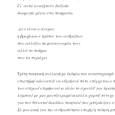
Γι’ αυτό αναζητούν διέξοδο
διαφυγής μέσα στα ποιήματα.
Δεν είναι ο άνεμος,
η βροχή και ο τρόπος των ανθρώπων
που αλλάζει τη φυσιογνωμία τους
αλλά το ποίημα
που τα περιέχει.
Τρίτη ποιητική συλλογή με έκδηλο τον αναστοχασμό 
επιστήμη/ αδυνατεί/ να εξηγήσει/ πότε επέρχεται ο
.
των στίχων/ επιμήκυνε/ κι άλλο το σχοινί
// για πρώτ
λάμπας/ με μια μουτζουρωμένη κόλλα χαρτί/ πέτυχε
για τον θάνατο/ δεκάδων ποιητών/ που μπέρδεψαν σ
Σε μια κακή για την ανθρωπότητα εποχή,/ η ποίηση μπο