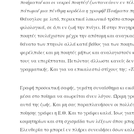
ποιήματα/ και οι νεκροί ποιητές/ ζωντανεύουν εν τέλ
πάτωμα/ μια πένθιμη κορδέλα η γραφή// Ποιήματα πη
Θάνογλου με λιτό, περιεκτικά λακωνικό τρόπο αποφα
φιλολογικά, σε ό,τι εν ζωή την πνίγει. Ή στην πνιγηρ
ποιητές τουλάχιστον μέχρι την απότομη και αναγκασ
θάνατο των πτηνών αλλά κατά βάθος για των ποιητών
φερέλπιδες και μη ποιητές μήπως και αναλογιστούν 
τους να υπερίπταται. Πετώντας άλλωστε κανείς δεν 
γραμματικής. Και για να επικαλεστώ στίχους της: «
Τ
Γραφή προσεκτική σαφής, γεμάτη συναίσθημα κι εικό
μέσα στο ποίημα να αιωρείται άνευ λόγου. Ώριμη γ
αυτά της ζωής. Και μη σας παραπλανήσουν οι πολλές
ποίησης γράφει η Ε.Θ. Και το γράφει καλά. Ίσως γι
κοιμητηρίων και στη σχισμάδα των λέξεων όπου μπορε
Ελευθερία το μπορεί εν πλήρει συνειδήσει όσων καλε