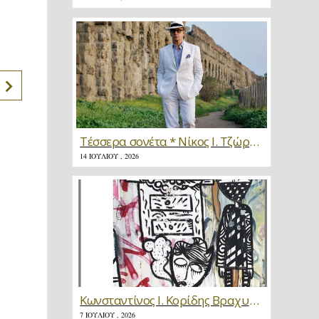
Τέσσερα σονέτα * Νίκος Ι. Τζώρτζης
14 ΙΟΥΛΊΟΥ , 2026
Κωνσταντίνος Ι. Κορίδης Βραχυγραφίες * Κριτική
7 ΙΟΥΛΊΟΥ , 2026