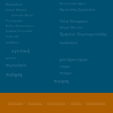
Παναγιώτης Δήμου
Περιοδικό
Πηνελόπη Ζαρδούκα
Σπύρος Μπρίκος
Σταύρος Μίχας
Τεχνοχώρος
Τόλης Νικηφόρου
Φαίδων Πατρικαλάκις
Χάρης Μελιτάς
Χρήστος Γιαννακός
Χρήστος Χαρτοματσίδης
εκδήλωση
εκδοσεις
εκδόσεις
κριτική
κριτικη
μανδραγορας
περιοδικο
ποίημα
ποιημα
ποίηση
ποιηση
ΠΕΡΙΟΔΙΚΟ
ΕΚΔΟΣΕΙΣ
ΛΟΓΟΤΕΧΝΙΑ
ΤΕΧΝΕΣ
ΕΠΙΚΟΙΝΩΝΙΑ