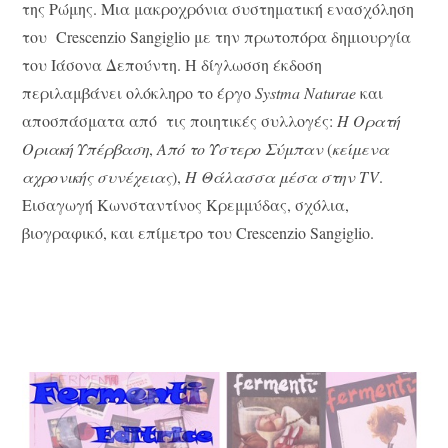
της Ρώμης. Μια μακροχρόνια συστηματική ενασχόληση
του Crescenzio Sangiglio με την πρωτοπόρα δημιουργία
του Ιάσονα Δεπούντη. Η δίγλωσση έκδοση
περιλαμβάνει ολόκληρο το έργο
Systma
Naturae
και
αποσπάσματα από τις ποιητικές συλλογές:
Η Ορατή
Οριακή Υπέρβαση
,
Από το Ύστερο Σύμπαν
(
κείμενα
αχρονικής συνέχειας
),
Η Θάλασσα μέσα στην
TV
.
Εισαγωγή Κωνσταντίνος Κρεμμύδας, σχόλια,
βιογραφικό, και επίμετρο του Crescenzio Sangiglio.