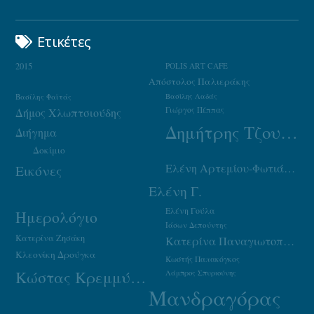
Ετικέτες
2015
POLIS ART CAFE
Απόστολος Παλιεράκης
Βασίλης Φαϊτάς
Βασίλης Λαδάς
Γιώργος Πέππας
Δήμος Χλωπτσιούδης
Δημήτρης Τζουμάκας
Διήγημα
Δοκίμιο
Ελένη Αρτεμίου-Φωτιάδου
Εικόνες
Ελένη Γ.
Ελένη Γούλα
Ημερολόγιο
Ιάσων Δεπούντης
Κατερίνα Ζησάκη
Κατερίνα Παναγιωτοπούλου
Κλεονίκη Δρούγκα
Κωστής Παπακόγκος
Κώστας Κρεμμύδας
Λάμπρος Σπυριούνης
Μανδραγόρας