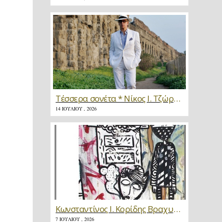
Τέσσερα σονέτα * Νίκος Ι. Τζώρτζης
14 ΙΟΥΛΊΟΥ , 2026
Κωνσταντίνος Ι. Κορίδης Βραχυγραφίες * Κριτική
7 ΙΟΥΛΊΟΥ , 2026