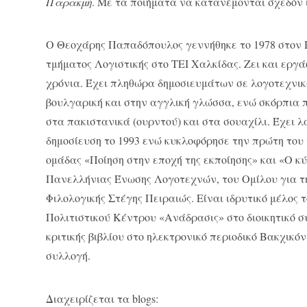
Παρακμή
. Με τα ποιήματα να κατανέμονται σχεδόν
Ο Θεοχάρης Παπαδόπουλος γεννήθηκε το 1978 στον Π
τμήματος Λογιστικής στο ΤΕΙ Χαλκίδας. Ζει και εργά
χρόνια. Έχει πληθώρα δημοσιευμάτων σε λογοτεχνικά
βουλγαρική και στην αγγλική γλώσσα, ενώ σκόρπια 
στα πακιστανικά (ουρντού) και στα σουαχίλι. Έχει λ
δημοσίευση το 1993 ενώ κυκλοφόρησε την πρώτη του 
ομάδας «Ποίηση στην εποχή της εκποίησης» και «Ο κ
Πανελλήνιας Ένωσης Λογοτεχνών, του Ομίλου για τ
Φιλολογικής Στέγης Πειραιώς. Είναι ιδρυτικό μέλος
Πολιτιστικού Κέντρου «Ανάδρασις» στο διοικητικό σ
κριτικής βιβλίου στο ηλεκτρονικό περιοδικό Βακχικόν
συλλογή.
Διαχειρίζεται τα blogs: