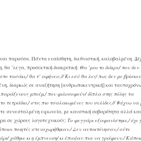
αι παρούσα. Πάντα ευαίσθητη, διεθνιστική, καλοβαλμένη. Δί
, θα ’λεγα, προσεκτική-διακριτική:
Θα ’μαι το δάκρυ/ που δεν
ο τασάκι,/ θα τ’ αφήνεις.// Κι εσύ θα λες/ πως δεν με βρίσκει
μένη, διαρκώς σε αναζήτηση [ανθρωποκεντρική] και ταυτοχρόν
ς παράξενους μποέμ,/ που φιλοσοφούν/ δίπλα στης πόλης τα
ο τετράδιο,/ στις πιο τσαλακωμένες του σελίδες.// Ψάχνω να 
ποτε συνεσταλμένη ειρωνεία, με καυστική σοβαρότητα αλλά κα
ιρα σε χώρους λογοτεχνικούς:
Το φεγγάρι εξαφανίστηκε,/ όχι 
Κάποιοι ποιητές στενοχωρήθηκαν./ Δεν αυτοκτόνησαν,/ ούτε
άρι/ χάθηκε κι η έμπνευση/ κι έπαψαν πια να γράφουν./ Κάποι