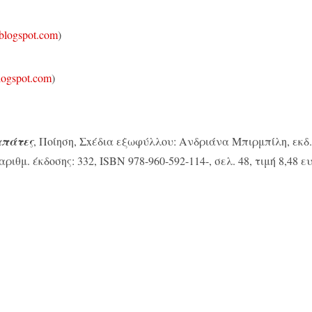
blogspot.com
)
logspot.com
)
απάτες
, Ποίηση, Σxέδια εξωφύλλου: Ανδριάνα Μπιρμπίλη, εκδ
ιθμ. έκδοσης: 332, ISBN 978-960-592-114-, σελ. 48, τιμή 8,48 ε