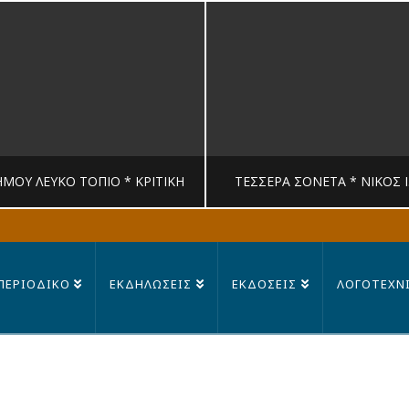
ΉΜΟΥ ΛΕΥΚΟ ΤΟΠΙΟ * ΚΡΙΤΙΚΉ
ΤΈΣΣΕΡΑ ΣΟΝΈΤΑ * ΝΊΚΟΣ 
MANDRAGORAS
MANDRAGORAS
ΠΕΡΙΟΔΙΚΟ
ΕΚΔΗΛΩΣΕΙΣ
ΕΚΔΟΣΕΙΣ
ΛΟΓΟΤΕΧΝ
ΙΤΙΚΉ, ΛΟΓΟΤΕΧΝΊΑ
ΠΟΊΗΣΗ
23 ΙΟΥΛΊΟΥ, 2026
14 ΙΟΥΛΊΟΥ, 202