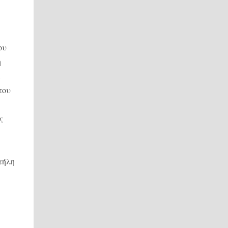
ου
η
,
του
ς
τήλη