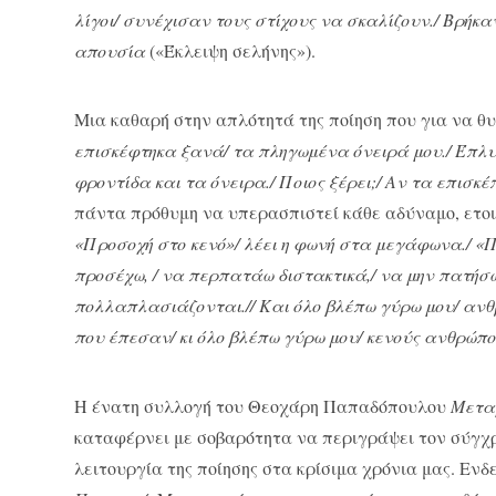
λίγοι/ συνέχισαν τους στίχους να σκαλίζουν./ Βρήκαν 
απουσία
(«Έκλειψη σελήνης»).
Μια καθαρή στην απλότητά της ποίηση που για να θυ
επισκέφτηκα ξανά/ τα πληγωμένα όνειρά μου./ Έπλυν
φροντίδα και τα όνειρα./ Ποιος ξέρει;/ Αν τα επισκ
πάντα πρόθυμη να υπερασπιστεί κάθε αδύναμο, ετοιμ
«Προσοχή στο κενό»/ λέει η φωνή στα μεγάφωνα./ «Π
προσέχω, / να περπατάω διστακτικά,/ να μην πατήσω
πολλαπλασιάζονται.// Και όλο βλέπω γύρω μου/ ανθ
που έπεσαν/ κι όλο βλέπω γύρω μου/ κενούς ανθρώπο
Η ένατη συλλογή του Θεοχάρη Παπαδόπουλου
Μετα
καταφέρνει με σοβαρότητα να περιγράψει τον σύγχρ
λειτουργία της ποίησης στα κρίσιμα χρόνια μας. Ενδε