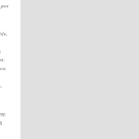
 μια
ψε,
η
α:
 να
,
της
ή