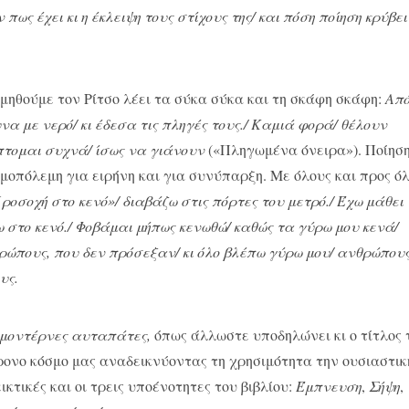
πως έχει κι η έκλειψη τους στίχους της/ και πόση ποίηση κρύβει
μηθούμε τον Ρίτσο λέει τα σύκα σύκα και τη σκάφη σκάφη:
Από
α με νερό/ κι έδεσα τις πληγές τους./ Καμιά φορά/ θέλουν
έπτομαι συχνά/ ίσως να γιάνουν
(«Πληγωμένα όνειρα»). Ποίησ
οπόλεμη για ειρήνη και για συνύπαρξη. Με όλους και προς όλ
ροσοχή στο κενό»/ διαβάζω στις πόρτες του μετρό./ Έχω μάθει
 στο κενό./ Φοβάμαι μήπως κενωθώ/ καθώς τα γύρω μου κενά/
ρώπους, που δεν πρόσεξαν/ κι όλο βλέπω γύρω μου/ ανθρώπους
υς.
μοντέρνες αυταπάτες,
όπως άλλωστε υποδηλώνει κι ο τίτλος 
ονο κόσμο μας αναδεικνύοντας τη χρησιμότητα την ουσιαστικ
ικτικές και οι τρεις υποένοτητες του βιβλίου:
Έμπνευση
,
Σήψη
,