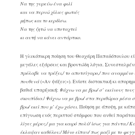
Να της γυρεύω ένα φιλί
και να περνώ χίλιες φωτιές
μήπως και το κερδίσω.
Να της ζητώ να υποταχτεί
κι αυτή να κάνει αντάρτικο.
Η γλυκόπικρη ποίηση του Θεοχάρη Παπαδόπουλου είν
μεγάλες εξάρσεις και βροντώδη λόγια. Συνεσταλμένη
πρόλαβε να τρέξει,/ το αποτσίγαρο,/ που αναμμένο στ
πουθενά
(«Αν ψάξεις»). Ενίοτε διστακτική κι απορη
βαθιά υπαρξιακή:
Ψάχνω να με βρω/ σ’ εκείνους του
σκουπίδια
./
Ψάχνω να με βρω/ στα περιθώρια μέσα στ
βρω/ εκεί που μ’ έχω χάσει
. Ποίηση με άποψη, με κά
επίγνωση ενός περιττού στόμφου που ανθεί παράτα
λίγες μέρες,/ μα για καιρό πολύ/ ίσως για πάντα./ 
έκλαψαν καθόλου./ Μόνο είπαν/ πως μαζί με το φεγγ