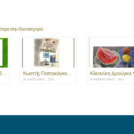
τερα στην ίδια κατηγορία
Τρία νέα ποιητικά βιβλία του Τόλη Νικηφόρου
Κωστής Παπακόγκος * Νότος
26 ΙΑΝΟΥΑΡΊΟΥ , 2026
24 ΦΕΒΡΟΥΑΡΊΟΥ , 2025