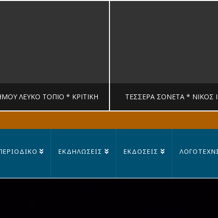
ΉΜΟΥ ΛΕΥΚΟ ΤΟΠΙΟ * ΚΡΙΤΙΚΉ
ΤΈΣΣΕΡΑ ΣΟΝΈΤΑ * ΝΊΚΟΣ 
MANDRAGORAS
MANDRAGORAS
ΠΕΡΙΟΔΙΚΟ
ΕΚΔΗΛΩΣΕΙΣ
ΕΚΔΟΣΕΙΣ
ΛΟΓΟΤΕΧΝ
ΙΤΙΚΉ, ΛΟΓΟΤΕΧΝΊΑ
ΠΟΊΗΣΗ
23 ΙΟΥΛΊΟΥ, 2026
14 ΙΟΥΛΊΟΥ, 202