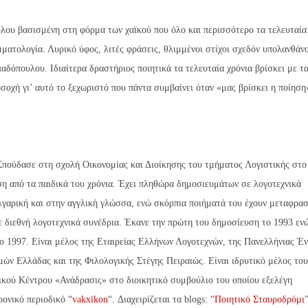
λου βασισμένη στη φόρμα των χαϊκού που όλο και περισσότερο τα τελευταία
ματολογία. Λυρικό ύφος, λιτές φράσεις, θλιμμένοι στίχοι σχεδόν υπολανθάν
αδόπουλου. Ιδιαίτερα δραστήριος ποιητικά τα τελευταία χρόνια βρίσκει με τ
οσοχή γι’ αυτό το ξεχωριστό που πάντα συμβαίνει όταν «μας βρίσκει η ποίηση
Σπούδασε στη σχολή Οικονομίας και Διοίκησης του τμήματος Λογιστικής στο
ηση από τα παιδικά του χρόνια. Έχει πληθώρα δημοσιευμάτων σε λογοτεχνικά
λγαρική και στην αγγλική γλώσσα, ενώ σκόρπια ποιήματά του έχουν μεταφρασ
σε διεθνή λογοτεχνικά συνέδρια. Έκανε την πρώτη του δημοσίευση το 1993 εν
ο 1997. Είναι μέλος της Εταιρείας Ελλήνων Λογοτεχνών, της Πανελλήνιας Έ
ών Ελλάδας και της Φιλολογικής Στέγης Πειραιώς. Είναι ιδρυτικό μέλος το
κού Κέντρου «Ανάδρασις» στο διοικητικό συμβούλιο του οποίου εξελέγη
ρονικό περιοδικό “
vakxikon
“. Διαχειρίζεται τα blogs: “
Ποιητικό Σταυροδρόμι