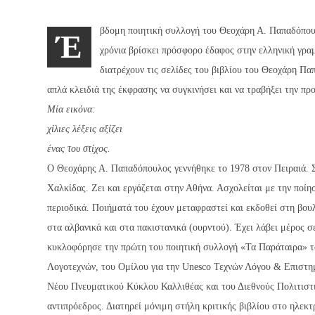
βδομη ποιητική συλλογή του Θεοχάρη Α. Παπαδόπου
Έ
χρόνια βρίσκει πρόσφορο έδαφος στην ελληνική γραμ
διατρέχουν τις σελίδες του βιβλίου του Θεοχάρη Παπ
απλά κλειδιά της έκφρασης να συγκινήσει και να τραβήξει την πρ
Μία εικόνα:
χίλιες λέξεις αξίζει
ένας του στίχος.
Ο Θεοχάρης Α. Παπαδόπουλος γεννήθηκε το 1978 στον Πειραιά. 
Χαλκίδας. Zει και εργάζεται στην Αθήνα. Ασχολείται με την ποί
περιοδικά. Ποιήματά του έχουν μεταφραστεί και εκδοθεί στη βου
στα αλβανικά και στα πακιστανικά (ουρντού). Έχει λάβει μέρος 
κυκλοφόρησε την πρώτη του ποιητική συλλογή «Τα Παράταιρα» τ
Λογοτεχνών, του Ομίλου για την Unesco Τεχνών Λόγου & Επιστημ
Νέου Πνευματικού Κύκλου Καλλιθέας και του Διεθνούς Πολιτιστι
αντιπρόεδρος. Διατηρεί μόνιμη στήλη κριτικής βιβλίου στο ηλεκτ