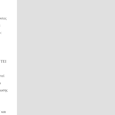
οντες
α
»:
 ΤΕΙ
τεί
ώ
νωσης
υ
” και