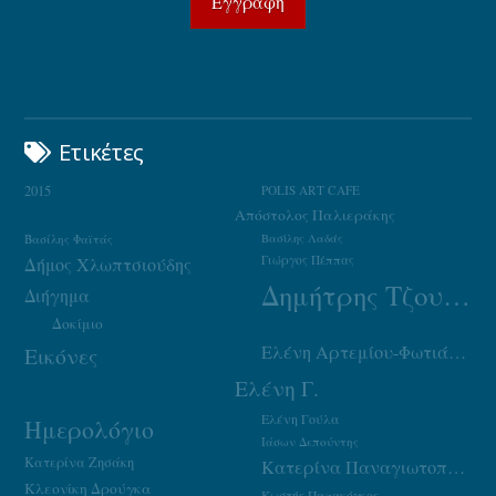
Ετικέτες
2015
POLIS ART CAFE
Απόστολος Παλιεράκης
Βασίλης Φαϊτάς
Βασίλης Λαδάς
Γιώργος Πέππας
Δήμος Χλωπτσιούδης
Δημήτρης Τζουμάκας
Διήγημα
Δοκίμιο
Ελένη Αρτεμίου-Φωτιάδου
Εικόνες
Ελένη Γ.
Ελένη Γούλα
Ημερολόγιο
Ιάσων Δεπούντης
Κατερίνα Ζησάκη
Κατερίνα Παναγιωτοπούλου
Κλεονίκη Δρούγκα
Κωστής Παπακόγκος