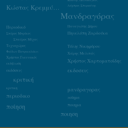
Κώστας Κρεμμύδας
Λάμπρος Σπυριούνης
Μανδραγόρας
Παναγιώτης Δήμου
Περιοδικό
Πηνελόπη Ζαρδούκα
Σπύρος Μπρίκος
Σταύρος Μίχας
Τεχνοχώρος
Τόλης Νικηφόρου
Φαίδων Πατρικαλάκις
Χάρης Μελιτάς
Χρήστος Γιαννακός
Χρήστος Χαρτοματσίδης
εκδήλωση
εκδοσεις
εκδόσεις
κριτική
κριτικη
μανδραγορας
περιοδικο
ποίημα
ποιημα
ποίηση
ποιηση