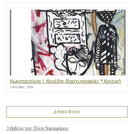
Κωνσταντίνος Ι. Κορίδης Βραχυγραφίες * Κριτική
7 ΙΟΥΛΊΟΥ , 2026
ΔΗΜΟΦΙΛΗ
3 βιβλία του Τόλη Νικηφόρου