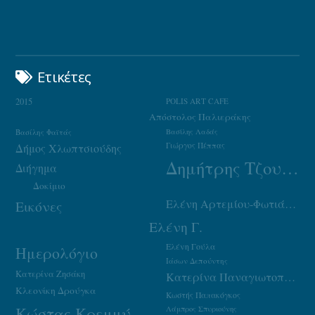
Ετικέτες
2015
POLIS ART CAFE
Απόστολος Παλιεράκης
Βασίλης Φαϊτάς
Βασίλης Λαδάς
Γιώργος Πέππας
Δήμος Χλωπτσιούδης
Δημήτρης Τζουμάκας
Διήγημα
Δοκίμιο
Ελένη Αρτεμίου-Φωτιάδου
Εικόνες
Ελένη Γ.
Ελένη Γούλα
Ημερολόγιο
Ιάσων Δεπούντης
Κατερίνα Ζησάκη
Κατερίνα Παναγιωτοπούλου
Κλεονίκη Δρούγκα
Κωστής Παπακόγκος
Κώστας Κρεμμύδας
Λάμπρος Σπυριούνης