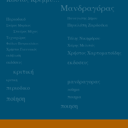
Μανδραγόρας
Παναγιώτης Δήμου
Περιοδικό
Πηνελόπη Ζαρδούκα
Σπύρος Μπρίκος
Σταύρος Μίχας
Τεχνοχώρος
Τόλης Νικηφόρου
Φαίδων Πατρικαλάκις
Χάρης Μελιτάς
Χρήστος Γιαννακός
Χρήστος Χαρτοματσίδης
εκδήλωση
εκδοσεις
εκδόσεις
κριτική
κριτικη
μανδραγορας
περιοδικο
ποίημα
ποιημα
ποίηση
ποιηση