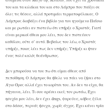
του και τα κιλάκια του και στο Λάμπρο που παίζει σε
όλες τις θέσεις, αλλά προτιμάει τερματοφύλακας. Ο
Λάμπρος διαβάζει ένα βιβλίο για τον ηγούμενο Παΐσιο
και με ρωτάει αν πιστεύω ότι υπήρξε ο Χριστός. Γιατί
είναι μερικοί άθεοι μου λέει, που δεν πιστεύουν
καθόλου, ούτε σ’ αυτό. Βεβαίως του λέω, ο Χριστός
υπήρξε, ποιος λέει πως δεν υπήρξε; Υπήρξε κι ήταν
ένας πολύ καλός θεάνθρωπος.
Δεν μπορούσα να του πω ότι είμαι άθεος από
πεποίθηση. Ο Λάμπρος θα ήθελε να πάει να ζήσει στο
Άγιο Όρος αλλά έχει το κορίτσι του. Αν δεν το είχα, θα
πήγαινα, λέει. Τι σου αρέσει εκεί; τον ρωτάω, Έχει
ησυχία μου λέει, δεν έχει drugs, ψαρεύεις, κόβεις ξύλα
στο δάσος, περνάς ήσυχα, χωρίς άγχος. Έχει κάνει τρία