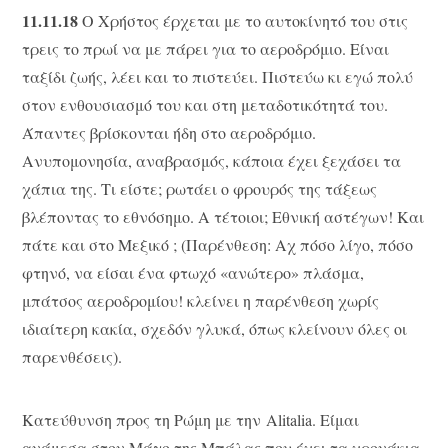
11.11.18
Ο Χρήστος έρχεται με το αυτοκίνητό του στις
τρεις το πρωί να με πάρει για το αεροδρόμιο. Είναι
ταξίδι ζωής, λέει και το πιστεύει. Πιστεύω κι εγώ πολύ
στον ενθουσιασμό του και στη μεταδοτικότητά του.
Άπαντες βρίσκονται ήδη στο αεροδρόμιο.
Ανυπομονησία, αναβρασμός, κάποια έχει ξεχάσει τα
χάπια της. Τι είστε; ρωτάει ο φρουρός της τάξεως
βλέποντας το εθνόσημο. Α τέτοιοι; Εθνική αστέγων! Και
πάτε και στο Μεξικό ; (Παρένθεση: Αχ πόσο λίγο, πόσο
φτηνό, να είσαι ένα φτωχό «ανώτερο» πλάσμα,
μπάτσος αεροδρομίου! κλείνει η παρένθεση χωρίς
ιδιαίτερη κακία, σχεδόν γλυκά, όπως κλείνουν όλες οι
παρενθέσεις).
Κατεύθυνση προς τη Ρώμη με την Alitalia. Είμαι
ανάμεσα στον Μάγο της Μπάλας που έχει τα χρονάκια