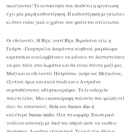
ακούγονται! Το αυτοκίνητο που διαθέτει η οργάνωση
έχει μία μικρή καθυστέρηση. Η καθυστέρηση μεγαλώνει
κι όταν είσαι γκολ ο χρόνος σου φαίνεται ατέλειωτος.
Οι εθελοντές. Η Βίρι, γιατί Βίρι; Βιριδιάνα λέω, η
Γκάμπι –Γκαμπριέλα διαμάντια αληθινά, μικρόσωμα
κοριτσάκια αναλαμβάνουν να κάνουν τις διαπιστεύσεις
να μας πάνε στα δωμάτια και θα είναι πάντα μαζί μας.
Μαζί και οι εθελοντές Πατρίτσιο, γκόμενος Μεξικάνος,
έξυπνος όμως και καλό παιδί και ο Αντριάνο
συμπαθέστατος αθλητικογράφος. Το ξενοδοχείο
πολυτελείας. Μια εικοσαώροφη πολιτεία που φιλοξενεί
όλες τις αποστολές. Hola και buenos dias ή
καλύτερα buenas tardes. Όλα τα κομφόρ. Εσωτερικό
γυάλινο ασανσέρ με δικό του οδηγό ώστε να νιώθεις
περίφημα. Δωμάτια εξαιρετικά. Τελικά είχε δίκιο ο