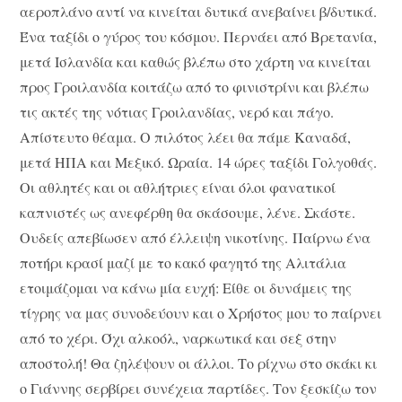
αεροπλάνο αντί να κινείται δυτικά ανεβαίνει β/δυτικά.
Ένα ταξίδι ο γύρος του κόσμου. Περνάει από Βρετανία,
μετά Ισλανδία και καθώς βλέπω στο χάρτη να κινείται
προς Γροιλανδία κοιτάζω από το φινιστρίνι και βλέπω
τις ακτές της νότιας Γροιλανδίας, νερό και πάγο.
Απίστευτο θέαμα. Ο πιλότος λέει θα πάμε Καναδά,
μετά ΗΠΑ και Μεξικό. Ωραία. 14 ώρες ταξίδι Γολγοθάς.
Οι αθλητές και οι αθλήτριες είναι όλοι φανατικοί
καπνιστές ως ανεφέρθη θα σκάσουμε, λένε. Σκάστε.
Ουδείς απεβίωσεν από έλλειψη νικοτίνης. Παίρνω ένα
ποτήρι κρασί μαζί με το κακό φαγητό της Αλιτάλια
ετοιμάζομαι να κάνω μία ευχή: Είθε οι δυνάμεις της
τίγρης να μας συνοδεύουν και ο Χρήστος μου το παίρνει
από το χέρι. Όχι αλκοόλ, ναρκωτικά και σεξ στην
αποστολή! Θα ζηλέψουν οι άλλοι. Το ρίχνω στο σκάκι κι
ο Γιάννης σερβίρει συνέχεια παρτίδες. Τον ξεσκίζω τον