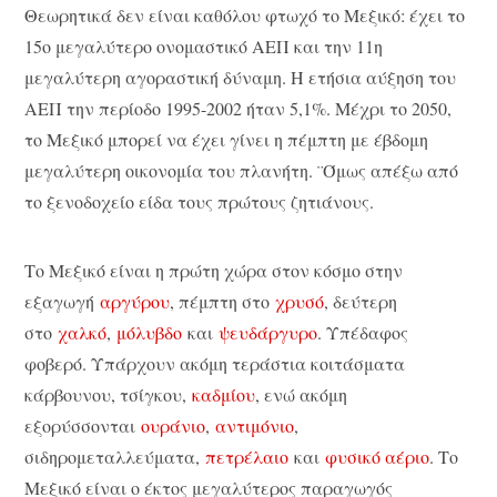
Θεωρητικά δεν είναι καθόλου φτωχό το Μεξικό: έχει το
15ο μεγαλύτερο ονομαστικό ΑΕΠ και την 11η
μεγαλύτερη αγοραστική δύναμη. Η ετήσια αύξηση του
ΑΕΠ την περίοδο 1995-2002 ήταν 5,1%. Μέχρι το 2050,
το Μεξικό μπορεί να έχει γίνει η πέμπτη με έβδομη
μεγαλύτερη οικονομία του πλανήτη. ¨Όμως απέξω από
το ξενοδοχείο είδα τους πρώτους ζητιάνους.
Το Μεξικό είναι η πρώτη χώρα στον κόσμο στην
εξαγωγή
αργύρου
, πέμπτη στο
χρυσό
, δεύτερη
στο
χαλκό
,
μόλυβδο
και
ψευδάργυρο
. Υπέδαφος
φοβερό. Υπάρχουν ακόμη τεράστια κοιτάσματα
κάρβουνου, τσίγκου,
καδμίου
, ενώ ακόμη
εξορύσσονται
ουράνιο
,
αντιμόνιο
,
σιδηρομεταλλεύματα,
πετρέλαιο
και
φυσικό αέριο
. Το
Μεξικό είναι ο έκτος μεγαλύτερος παραγωγός