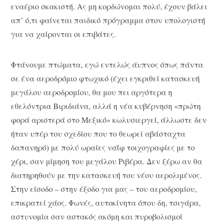
εναέριο σκακιστή. Ας μη κορδώνομαι πολύ, έχουν βάλει
απ’ ό,τι φαίνεται παιδικό πρόγραμμα στον υπολογιστή
για να χαίρονται οι επιβάτες.
Φτάνουμε πτώματα, εγώ εντελώς άυπνος όπως πάντα
σε ένα αεροδρόμιο φτωχικό (έχει εγκριθεί κατασκευή
μεγάλου αεροδρομίου, θα μου πει αργότερα η
εθελόντρια Βιριδιάνα, αλλά η νέα κυβέρνηση «πρώτη
φορά αριστερά στο Μεξικό» κωλυσιεργεί, άλλωστε δεν
ήταν υπέρ του σχεδίου που το θεωρεί αβάσταχτα
δαπανηρό) με πολύ ωραίες ναΐφ τοιχογραφίες με το
χέρι, σαν μίμηση του μεγάλου Ριβέρα. Δεν ξέρω αν θα
διατηρηθούν με την κατασκευή του νέου αερολιμένος.
Στην είσοδο – στην έξοδο για μας – του αεροδρομίου,
επικρατεί χάος. Φωνές, αυτοκίνητα όπου δη, τσιγάρα,
αστυνομία σαν αστακός ακόμη και πυροβολισμοί