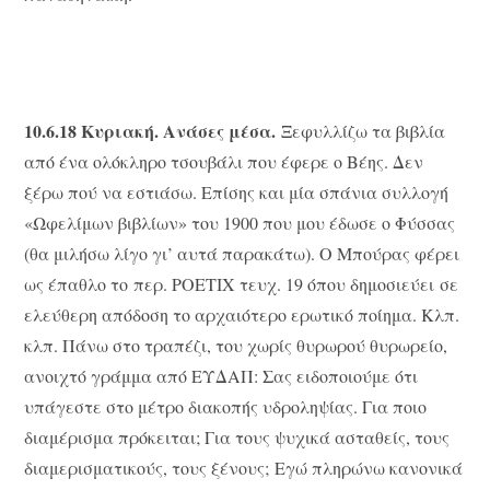
10.6.18 Κυριακή. Ανάσες μέσα.
Ξεφυλλίζω τα βιβλία
από ένα ολόκληρο τσουβάλι που έφερε ο Βέης. Δεν
ξέρω πού να εστιάσω. Επίσης και μία σπάνια συλλογή
«Ωφελίμων βιβλίων» του 1900 που μου έδωσε ο Φύσσας
(θα μιλήσω λίγο γι’ αυτά παρακάτω). Ο Μπούρας φέρει
ως έπαθλο το περ. POETIX τευχ. 19 όπου δημοσιεύει σε
ελεύθερη απόδοση το αρχαιότερο ερωτικό ποίημα. Κλπ.
κλπ. Πάνω στο τραπέζι, του χωρίς θυρωρού θυρωρείο,
ανοιχτό γράμμα από ΕΥΔΑΠ: Σας ειδοποιούμε ότι
υπάγεστε στο μέτρο διακοπής υδροληψίας. Για ποιο
διαμέρισμα πρόκειται; Για τους ψυχικά ασταθείς, τους
διαμερισματικούς, τους ξένους; Εγώ πληρώνω κανονικά