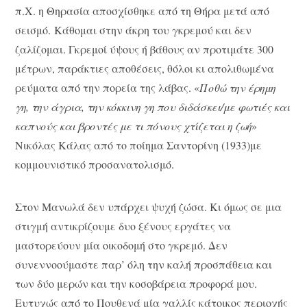
π.Χ. η Θηρασία αποσχίσθηκε από τη Θήρα μετά από
σεισμό. Κάθομαι στην άκρη του γκρεμού και δεν
ζαλίζομαι. Γκρεμοί ύψους ή βάθους αν προτιμάτε 300
μέτρων, παράκτιες αποθέσεις, θόλοι κι απολιθωμένα
ρεύματα από την πορεία της λάβας. «
Ποθώ την έρημη
γη, την άγρια, την κόκκινη γη που διδάσκει/με φωτιές και
καπνούς και βροντές με τι πόνους χτίζεται η ζωή
»
Νικόλας Κάλας από το ποίημα Σαντορίνη (1933)με
κομμουνιστικό προσανατολισμό.
Στον Μανωλά δεν υπάρχει ψυχή ζώσα. Κι όμως σε μια
στιγμή αντικρίζουμε δυο ξένους εργάτες να
μαστορεύουν μία οικοδομή στο γκρεμό. Δεν
συνεννοούμαστε παρ’ όλη την καλή προσπάθεια και
των δύο μερών και την κοσοβάρεια προφορά μου.
Ευτυχώς από το Πουθενά μία γαλλίς κάτοικος περιοχής