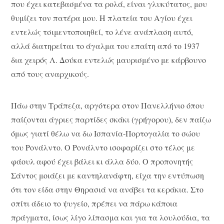
που έχει κατεβασμένα τα ρολά, είναι γλυκύτατος, μου
θυμίζει τον πατέρα μου. Η πλατεία του Αγίου έχει
εντελώς τσιμεντοποιηθεί, το λένε ανάπλαση αυτό,
αλλά διατηρείται το άγαλμα του επαίτη από το 1937
δια χειρός Λ. Δούκα εντελώς μαυρισμένο με κάρβουνο
από τους αναρχικούς.
Πάω στην Τράπεζα, αργότερα στον Πανελλήνιο όπου
παίζονται άγριες παρτίδες σκάκι (γρήγορου), δεν παίζω
όμως γιατί θέλω να δω Ισπανία-Πορτογαλία το σώου
του Ρονάλντο. Ο Ρονάλντο ισοφαρίζει στο τέλος με
φάουλ αφού έχει βάλει κι άλλα δύο. Ο προπονητής
Σάντος μοιάζει με καντηλανάφτη, είχα την εντύπωση
ότι τον είδα στην Θηρασιά να ανάβει τα κεράκια. Στο
σπίτι άδειο το ψυγείο, πρέπει να πάρω κάποια
πράγματα, ίσως λίγο λίπασμα και για τα λουλούδια, τα