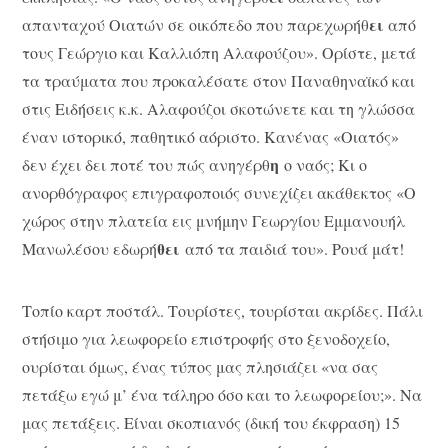
ει
απανταχού Οιατών σε οικόπεδο που παρεχωρήθ
από
τους Γεώργιο και Καλλιόπη Αλαφούζου». Ορίστε, μετά
τα τραύματα που προκαλέσατε στον Παναθηναϊκό και
στις Ειδήσεις κ.κ. Αλαφούζοι σκοτώνετε και τη γλώσσα
έναν ιστορικό, παθητικό αόριστο. Κανένας «Οιατός»
η
δεν έχει δει ποτέ του πώς ανηγέρθ
ο ναός; Κι ο
ανορθόγραφος επιγραφοποιός συνεχίζει ακάθεκτος «Ο
χώρος στην πλατεία εις μνήμην Γεωργίου Εμμανουήλ
θει
Μανωλέσου εδωρή
από τα παιδιά του». Ρουά μάτ!
Τοπίο καρτ ποστάλ. Τουρίστες, τουρίσται ακρίδες. Πάλι
στήσιμο για λεωφορείο επιστροφής στο ξενοδοχείο,
ουρίσται όμως, ένας τύπος μας πλησιάζει «να σας
πετάξω εγώ μ’ ένα τάληρο όσο και το λεωφορείου;». Να
μας πετάξεις. Είναι σκοπιανός (δική του έκφραση) 15