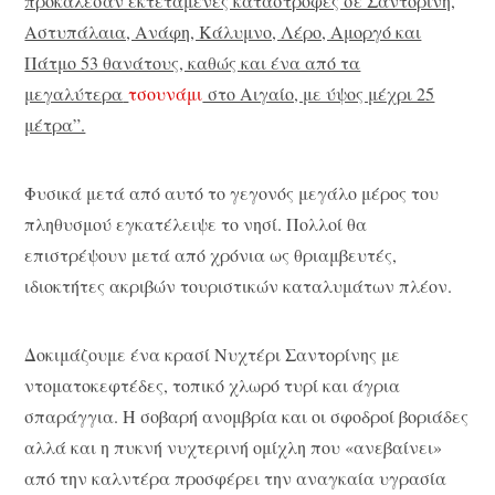
προκάλεσαν εκτεταμένες καταστροφές σε Σαντορίνη,
Αστυπάλαια, Ανάφη, Κάλυμνο, Λέρο, Αμοργό και
Πάτμο 53 θανάτους, καθώς και ένα από τα
μεγαλύτερα
τσουνάμι
στο Αιγαίο, με ύψος μέχρι 25
μέτρα”.
Φυσικά μετά από αυτό το γεγονός μεγάλο μέρος του
πληθυσμού εγκατέλειψε το νησί. Πολλοί θα
επιστρέψουν μετά από χρόνια ως θριαμβευτές,
ιδιοκτήτες ακριβών τουριστικών καταλυμάτων πλέον.
Δοκιμάζουμε ένα κρασί Νυχτέρι Σαντορίνης με
ντοματοκεφτέδες, τοπικό χλωρό τυρί και άγρια
σπαράγγια. Η σοβαρή ανομβρία και οι σφοδροί βοριάδες
αλλά και η πυκνή νυχτερινή ομίχλη που «ανεβαίνει»
από την καλντέρα προσφέρει την αναγκαία υγρασία