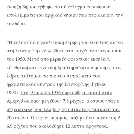
έκρηξη δημιουργήθηκε το σύμπλεγμα των νησιών
υπολείμματα του αρχικού νησιού που περικλείουν την
καλδέρα.
“Η τελευταία ηφαιστειακή έκρηξη του εικοστού αιώνα
στη Σαντορίνη εκδηλώθηκε στις αρχές του Ιανουαρίου
του 1950. Μετά από μερικές φρεατικές εκρήξεις,
εξωθητική και εκχυτική δραστηριότητα δημιουργεί τις
λάβες Λιάτσικα, τα πιο νέα πετρώματα του
ηφαιστειακού κέντρου της Σαντορίνης (Fytikas
1990).
Στις 9 Ιουλίου 1956 σημειώθηκε κοντά στην
Αμοργό σεισμός μεγέθους 7,8 ρίχτερ, ο οποίος ήταν ο
ισχυρότερος που έλαβε χώρα στην Ευρώπη κατά τον
20ο αιώνα. Ο κύριος σεισμός, μαζί με ένα μετασεισμό
6,9 ρίχτερ που ακολούθησε 12 λεπτά αργότερα,