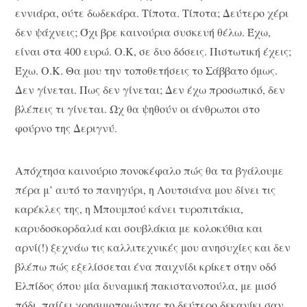
εννιάρα, ούτε δωδεκάρα. Τίποτα. Τίποτα; Δεύτερο χέρι
δεν ψάχνεις; Όχι βρε καινούρια συσκευή θέλω. Έχω,
είναι στα 400 ευρώ. Ο.Κ, σε δυο δόσεις. Πιστωτική έχεις;
Έχω. Ο.Κ. Θα μου την τοποθετήσεις το Σάββατο όμως.
Δεν γίνεται. Πως δεν γίνεται; Δεν έχω προσωπικό, δεν
βλέπεις τι γίνεται. Ωχ θα ψηθούν οι άνθρωποι στο
φούρνο της Δεριγνύ.
Απόχτησα καινούριο πονοκέφαλο πώς θα τα βγάλουμε
πέρα μ’ αυτό το πανηγύρι, η Λουτσιάνα μου δίνει τις
καρέκλες της, η Μπουμπού κάνει τυροπιτάκια,
καρυδοσκορδαλιά και σουβλάκια με κολοκύθια και
αρνί(!) ξεχνάω τις καλλιτεχνικές μου ανησυχίες και δεν
βλέπω πώς εξελίσσεται ένα παιχνίδι κρίκετ στην οδό
Ελπίδος όπου μία δυναμική πακιστανοπούλα, με μισό
πόδι, παίζει χρησιμοποιώντας το δεύτερο δεκανίκι σαν