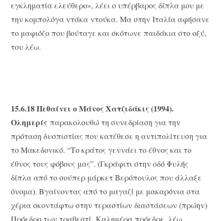
εγκληματία ελεύθερο», λέει ο υπέρβαρος δίπλα μου με
την κομπολόγα ντάκα ντούκα. Μα στην Ιταλία αφήσανε
το μαφιόζο που βούταγε και σκότωνε παιδάκια στο οξύ,
του λέω.
15.6.18 Πεθαίνει ο Μάνος Χατζιδάκις (1994).
Ολημερίς
παρακολουθώ τη συνεδρίαση για την
πρόταση δυσπιστίας που κατέθεσε η αντιπολίτευση για
το Μακεδονικό. “Το κράτος γεννάει το έθνος και το
έθνος τους φόβους μας”. (Γκράφιτι στην οδό Φυλής
δίπλα από το σούπερ μάρκετ Βερόπουλος που άλλαξε
όνομα). Βγαίνοντας από το μαγαζί με μακαρόνια στα
χέρια σκοντάφτω στην τεραστίων διαστάσεων (πρώην)
.
Πρόεδρο των τραβεστί
Καλημέρα πρόεδρε, λέω.