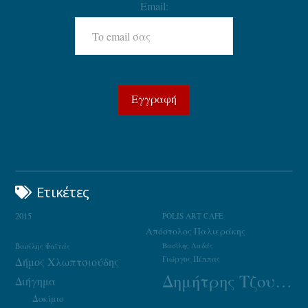
Email:
Ετικέτες
2015
POLIS ART CAFE
Απόστολος Παλιεράκης
Βασίλης Φαϊτάς
Βασίλης Λαδάς
Γιώργος Πέππας
Δήμος Χλωπτσιούδης
Δημήτρης Τζουμάκας
Διήγημα
Δοκίμιο