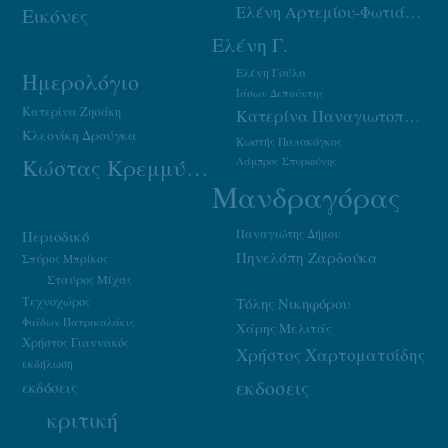
Ελένη Αρτεμίου-Φωτιάδου
Εικόνες
Ελένη Γ.
Ελένη Γούλα
Ημερολόγιο
Ιάσων Δεπούντης
Κατερίνα Ζησάκη
Κατερίνα Παναγιωτοπούλου
Κλεονίκη Δρούγκα
Κωστής Παπακόγκος
Κώστας Κρεμμύδας
Λάμπρος Σπυριούνης
Μανδραγόρας
Παναγιώτης Δήμου
Περιοδικό
Πηνελόπη Ζαρδούκα
Σπύρος Μπρίκος
Σταύρος Μίχας
Τεχνοχώρος
Τόλης Νικηφόρου
Φαίδων Πατρικαλάκις
Χάρης Μελιτάς
Χρήστος Γιαννακός
Χρήστος Χαρτοματσίδης
εκδήλωση
εκδοσεις
εκδόσεις
κριτική