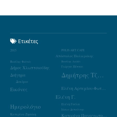
Ετικέτες
2015
POLIS ART CAFE
Απόστολος Παλιεράκης
Βασίλης Φαϊτάς
Βασίλης Λαδάς
Γιώργος Πέππας
Δήμος Χλωπτσιούδης
Δημήτρης Τζουμάκας
Διήγημα
Δοκίμιο
Ελένη Αρτεμίου-Φωτιάδου
Εικόνες
Ελένη Γ.
Ελένη Γούλα
Ημερολόγιο
Ιάσων Δεπούντης
Κατερίνα Ζησάκη
Κατερίνα Παναγιωτοπούλου