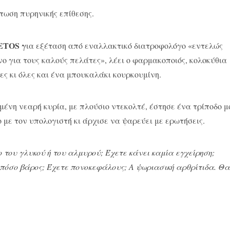
πτωση πυρηνικής επίθεσης.
ΕΤΟS γ
ια εξέταση από εναλλακτικό διατροφολόγο «εντελώς
νο για τους καλούς πελάτες», λέει ο φαρμακοποιός, κολοκύθια
λες κι όλες και ένα μπουκαλάκι κουρκουμίνη.
μένη νεαρή κυρία, με πλούσιο ντεκολτέ, έστησε ένα τρίποδο μ
με τον υπολογιστή κι άρχισε να ψαρεύει με ερωτήσεις.
 του γλυκού ή του αλμυρού; Έχετε κάνει καμία εγχείρηση;
πόσο βάρος; Έχετε πονοκεφάλους; Α ψωριασική αρθρίτιδα. Θα