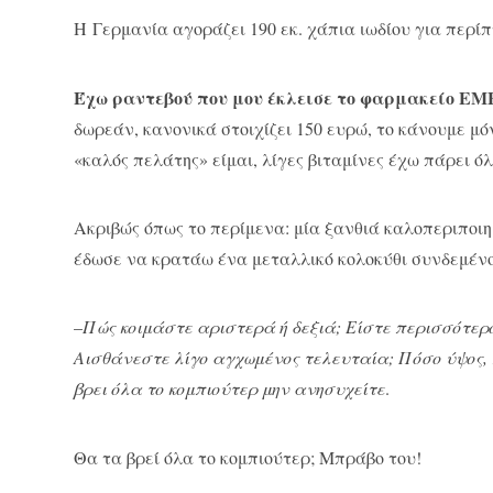
H Γερμανία αγοράζει 190 εκ. χάπια ιωδίου για περί
Έχω ραντεβού που μου έκλεισε το φαρμακείο ΕΜ
δωρεάν, κανονικά στοιχίζει 150 ευρώ, το κάνουμε μό
«καλός πελάτης» είμαι, λίγες βιταμίνες έχω πάρει ό
Ακριβώς όπως το περίμενα: μία ξανθιά καλοπεριποιη
έδωσε να κρατάω ένα μεταλλικό κολoκύθι συνδεμένο 
–
Πώς κοιμάστε αριστερά ή δεξιά; Είστε περισσότερο
Αισθάνεστε λίγο αγχωμένος τελευταία; Πόσο ύψος, 
βρει όλα το κομπιούτερ μην ανησυχείτε
.
Θα τα βρεί όλα το κομπιούτερ; Μπράβο του!