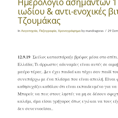
Ημερολόγιο ασημάντων 17
ιωδίου & αντι-ενοχικές β
Τζουμάκας
In
Λογοτεχνία
,
Πεζογραφία
,
Χρονογράφημα
by mandragoras
29 Σεπ
12.9.19
Σκύλος κατασπάραξε βρέφος μέσα στο σπίτι. 
Ελλάδα; Τι άρρωστες αδυναμίες είναι αυτές σε αιμ
μαύρο τέρας. Δεν έχει παιδιά και τόχει σαν παιδί το
συνυπάρχω με ένα πλάσμα που είναι απειλή. Είναι 
καθησυχάζει καθόλου ότι είναι εκπαιδευμένο για να 
Μπορείς να πεις στους ληστές να μη σε δέσουν σφιχτ
καλάμι, άμα είσαι γρήγορος όπως εγώ και να τους ε
δεν συνεννοείσαι..