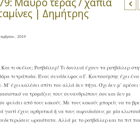
9: Μαύρο τέρας / χάπια
ιταμίνες | Δημήτρης
τεμβρίου , 2019
Και τι σκύλος; Ροτβάιλερ! Tι δουλειά έχουν τα ροτβάιλερ στη
οβόρα τετράποδα. Ένας συνάδελφος ο Γ. Κουτσούμπης έχει ένα
υ. Μ’ έχει καλέσει σπίτι του αλλά δεν πήγα. Όχι δεν μ’ αρέσει
φασιστικό να τρομάζεις τους συνανθρώπους σου και δεν με
σε φυλάει από τους κακούς. Με τους κακούς μπορείς να τα βρε
ά γιατί έχεις αρθριτικά ή να τους αιφνιδιάσεις με μία κλωτσι
ξουδετερώσεις ωραιότατα. Αλλά με το ροτβάιλερ και τα πιτ πο