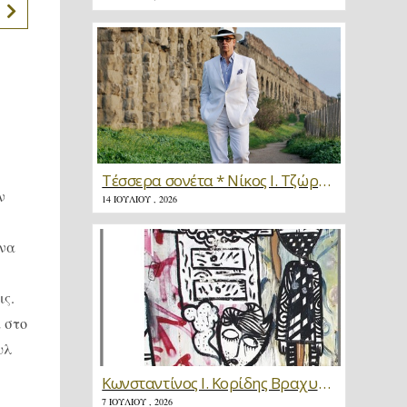
Τέσσερα σονέτα * Νίκος Ι. Τζώρτζης
ν
14 ΙΟΥΛΊΟΥ , 2026
 να
ις.
ά στο
υλ
Κωνσταντίνος Ι. Κορίδης Βραχυγραφίες * Κριτική
7 ΙΟΥΛΊΟΥ , 2026