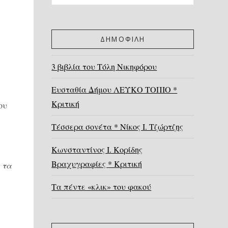
ΔΗΜΟΦΙΛΗ
3 βιβλία του Τόλη Νικηφόρου
Ευσταθία Δήμου ΛΕΥΚΟ ΤΟΠΙΟ *
Κριτική
ου
Τέσσερα σονέτα * Νίκος Ι. Τζώρτζης
Κωνσταντίνος Ι. Κορίδης
Βραχυγραφίες * Κριτική
 τα
Τα πέντε «κλικ» του φακού