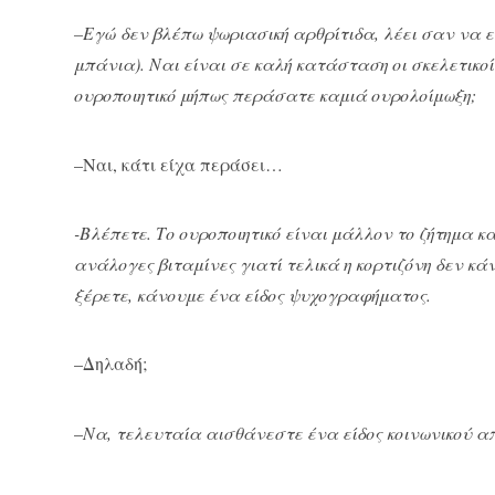
–
Εγώ δεν βλέπω ψωριασική αρθρίτιδα, λέει σαν να 
μπάνια). Ναι είναι σε καλή κατάσταση οι σκελετικοί
ουροποιητικό μήπως περάσατε καμιά ουρολοίμωξη;
–Ναι, κάτι είχα περάσει…
-Βλέπετε. Το ουροποιητικό είναι μάλλον το ζήτημα κ
ανάλογες βιταμίνες γιατί τελικά η κορτιζόνη δεν κά
ξέρετε, κάνουμε ένα είδος ψυχογραφήματος.
–Δηλαδή;
–
Να, τελευταία αισθάνεστε ένα είδος κοινωνικού α