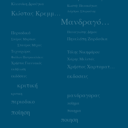
Κλεονίκη Δρούγκα
Κωστής Παπακόγκος
Κώστας Κρεμμύδας
Λάμπρος Σπυριούνης
Μανδραγόρας
Παναγιώτης Δήμου
Περιοδικό
Πηνελόπη Ζαρδούκα
Σπύρος Μπρίκος
Σταύρος Μίχας
Τεχνοχώρος
Τόλης Νικηφόρου
Φαίδων Πατρικαλάκις
Χάρης Μελιτάς
Χρήστος Γιαννακός
Χρήστος Χαρτοματσίδης
εκδήλωση
εκδοσεις
εκδόσεις
κριτική
κριτικη
μανδραγορας
περιοδικο
ποίημα
ποιημα
ποίηση
ποιηση