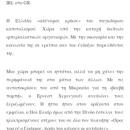
IRL στο GR.
Η Ελλάδα «αδύναμος κρίκος» του παγκόσμιου
καπιταλισμού. Χώρα υπό την κατοχή διεθνών
ιμπεριαλιστικών οργανισμών. Με την οικονομία και την
κοινωνία της σε ερείπια σαν του ένδοξου παρελθόντος
της.
Μια χώρα μπορεί να ηττάται, αλλά να μη χάνει την
περηφάνειά της στα μάτια των άλλων. Με τις
ανταποκρίσεις του από τη Μικρασία για τη «βουβή
πομπή», ο Έρνεστ Χεμινγουέι ανυψώνει τους
ξεριζωμένους. Η ήττα ήταν στον ορίζοντα στον
εμφύλιο, ο Πολ Ελιάρ όμως από την Πίνδο έστελνε τους
ηλεκτρισμένους στίχους του σε όλο τον πλανήτη: «Όρος
τραχύ ο Γράμμος, πράο τον κάνουν οι αντάρτες».