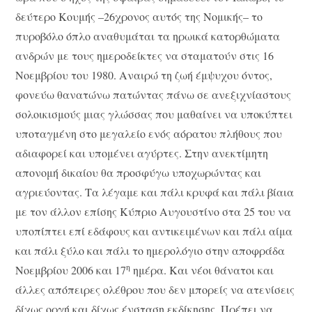
δεύτερο Κουμής –26χρονος αυτός της Νομικής– το
πυροβόλο όπλο αναθυμάται τα ηρωικά κατορθώματα
ανδρών με τους ημεροδείκτες να σταματούν στις 16
Νοεμβρίου του 1980. Αναιρώ τη ζωή έμψυχου όντος,
φονεύω θανατώνω πατώντας πάνω σε ανεξιχνίαστους
σολοικισμούς μιας γλώσσας που μαθαίνει να υποκύπτει
υποταγμένη στο μεγαλείο ενός αόρατου πλήθους που
αδιαφορεί και υπομένει αγύρτες. Στην ανεκτίμητη
απονομή δικαίου θα προσφύγω υποχωρώντας και
αγριεύοντας. Τα λέγαμε και πάλι κρυφά και πάλι βίαια
με τον άλλον επίσης Κύπριο Αυγουστίνο στα 25 του να
υποπίπτει επί εδάφους και αντικειμένων και πάλι αίμα
και πάλι ξύλο και πάλι το ημερολόγιο στην αποφράδα
η
Νοεμβρίου 2006 και 17
ημέρα. Και νέοι θάνατοι και
άλλες απόπειρες ολέθρου που δεν μπορείς να ατενίσεις
δίχως οργή και δίχως ένσταση εκδίκησης. Πρέπει να