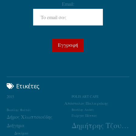
Email:
Ετικέτες
2015
POLIS ART CAFE
Απόστολος Παλιεράκης
Βασίλης Φαϊτάς
Βασίλης Λαδάς
Γιώργος Πέππας
Δήμος Χλωπτσιούδης
Δημήτρης Τζουμάκας
Διήγημα
Δοκίμιο