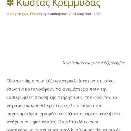
✽ Κώστας Κρεμμύδας
In
Λογοτεχνία
,
Ποίηση
by mandragoras
15 Μαρτίου , 2021
Χωρίς ημερομηνία λέξ
ης/λήξης
Όλο το νόημα των λέξεων περικλείεται στις εικόνες
όπως τις καταγράφουν τα ανεμόπτερα πριν την
καθιερωμένη πτώση της πτήσης τους, την ώρα που το
χάραμα ακολουθεί εργάτριες στην είσοδο του
μηχανορράφου γραφέα ατενίζοντας την ανατολή στα
υπόγεια της φαντασίας. Παρά το άδικο των
αναμνήσεων, γιατί είμαι σχεδόν σίγουρος ότι αύριο δε