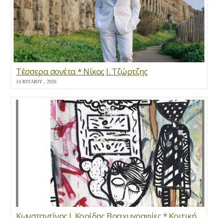
Τέσσερα σονέτα * Νίκος Ι. Τζώρτζης
14 ΙΟΥΛΊΟΥ , 2026
Κωνσταντίνος Ι. Κορίδης Βραχυγραφίες * Κριτική