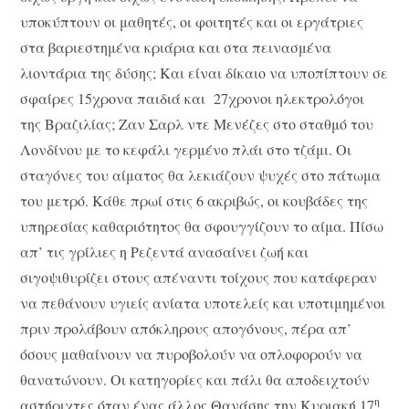
υποκύπτουν οι μαθητές, οι φοιτητές και οι εργάτριες
στα βαριεστημένα κριάρια και στα πεινασμένα
λιοντάρια της δύσης; Και είναι δίκαιο να υποπίπτουν σε
σφαίρες 15χρονα παιδιά και 27χρονοι ηλεκτρολόγοι
της Βραζιλίας; Ζαν Σαρλ ντε Μενέζες στο σταθμό του
Λονδίνου με το κεφάλι γερμένο πλάι στο τζάμι. Οι
σταγόνες του αίματος θα λεκιάζουν ψυχές στο πάτωμα
του μετρό. Κάθε πρωί στις 6 ακριβώς, οι κουβάδες της
υπηρεσίας καθαριότητος θα σφουγγίζουν το αίμα. Πίσω
απ’ τις γρίλιες η Ρεζεντά ανασαίνει ζωή και
σιγοψιθυρίζει στους απέναντι τοίχους που κατάφεραν
να πεθάνουν υγιείς ανίατα υποτελείς και υποτιμημένοι
πριν προλάβουν απόκληρους απογόνους, πέρα απ’
όσους μαθαίνουν να πυροβολούν να οπλοφορούν να
θανατώνουν. Οι κατηγορίες και πάλι θα αποδειχτούν
η
αστήριχτες όταν ένας άλλος Θανάσης την Κυριακή 17