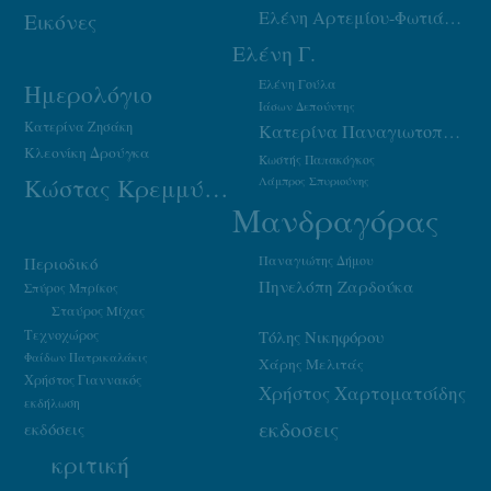
Ελένη Αρτεμίου-Φωτιάδου
Εικόνες
Ελένη Γ.
Ελένη Γούλα
Ημερολόγιο
Ιάσων Δεπούντης
Κατερίνα Ζησάκη
Κατερίνα Παναγιωτοπούλου
Κλεονίκη Δρούγκα
Κωστής Παπακόγκος
Κώστας Κρεμμύδας
Λάμπρος Σπυριούνης
Μανδραγόρας
Παναγιώτης Δήμου
Περιοδικό
Πηνελόπη Ζαρδούκα
Σπύρος Μπρίκος
Σταύρος Μίχας
Τεχνοχώρος
Τόλης Νικηφόρου
Φαίδων Πατρικαλάκις
Χάρης Μελιτάς
Χρήστος Γιαννακός
Χρήστος Χαρτοματσίδης
εκδήλωση
εκδοσεις
εκδόσεις
κριτική