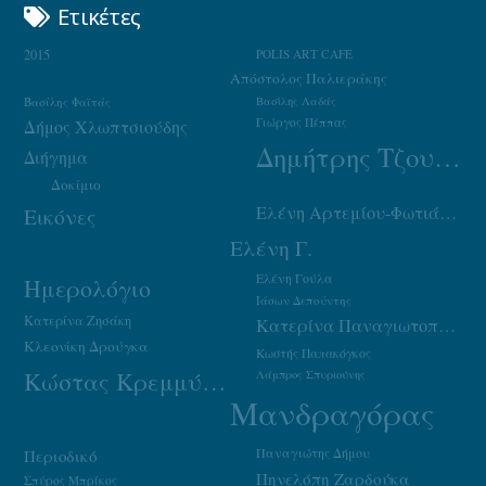
Ετικέτες
2015
POLIS ART CAFE
Απόστολος Παλιεράκης
Βασίλης Φαϊτάς
Βασίλης Λαδάς
Γιώργος Πέππας
Δήμος Χλωπτσιούδης
Δημήτρης Τζουμάκας
Διήγημα
Δοκίμιο
Ελένη Αρτεμίου-Φωτιάδου
Εικόνες
Ελένη Γ.
Ελένη Γούλα
Ημερολόγιο
Ιάσων Δεπούντης
Κατερίνα Ζησάκη
Κατερίνα Παναγιωτοπούλου
Κλεονίκη Δρούγκα
Κωστής Παπακόγκος
Κώστας Κρεμμύδας
Λάμπρος Σπυριούνης
Μανδραγόρας
Παναγιώτης Δήμου
Περιοδικό
Πηνελόπη Ζαρδούκα
Σπύρος Μπρίκος