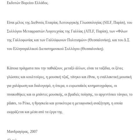
Εκδοτών Βορείου Ελλάδος.
Είναι μέλος της Διεθνούς Εταιρίας Λειτουργικής Γλωσσολογίας (SILF, Παρίσι), του
Συλλόγου Μεταφραστών Λογοτεχνίας της Γαλλίας (ATLF, Παρίσι), των «Φίλων
της Γαλλοφωνίας και των Γαλλόφωνων Πολιτισμών» (Θεσσαλονίκη), και του Δ.Σ.
του Ελληνογαλλικού Διεπιστημονικού Συλλόγου (Θεσσαλονίκη).
Κάποια πράγματα που την παθιάζουν, μεταξύ άλλων, είναι τα ταξίδια, οι ξένες
γλώσσες και κουλτούρες, η μουσική τζαζ, τάνγκο και έθνικ, η εναλλακτική μουσική
για χαλάρωση και διαλογισμό, η όπερα, ο ευρωπαϊκός κινηματογράφος, οι
πινακοθήκες και οι μπάντες μουσικής, οι βραδιές ποίησης, το αργεντίνικο τάνγκο, το
pilates, το Ρέικι, η θρησκεία και γενικότερα η μεταφυσική αναζήτηση, η οποία
εκφράζεται και μέσα από τα έργα της.
Μανδραγόρας, 2007