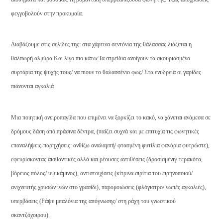
φεγγοβολούν στην προκυμαία.
Διαβάζουμε στις σελίδες της: στα χάρτινα σεντόνια της θάλασσας λιάζεται η
θαλπωρή αλμύρα Και λίγο πιο κάτω:Τα στρείδια ανοίγουν τα σκουριασμένα
συρτάρια της ψυχής τους/ να πιουν το θαλασσένιο φως/ Στα ενυδρεία οι γαρίδες
πιάνονται αγκαλιά
Μια ποιητική ονειροπαγίδα που επιμένει να ξορκίζει το κακό, να χάνεται ανάμεσα σε
δρόμους δάση από πράσινα δέντρα, (παίζει συχνά και με επιτυχία τις φωνητικές
επαναλήψεις-παρηχήσεις: ανθίζω αναλαμπή/ φτασμένη φυτίλια φανάρια φυτρώστε),
εφευρίσκοντας αισθαντικές αλλά και ρέουσες αντιθέσεις (δροσισμένη/ τερακότα,
βόρειος πόλος/ υψικάμινος), αντιστοιχίσεις (κίτρινα σιρίτια του ειρηνοποιού/
ανιχνευτής χρυσών ινών στο γρασίδι), παρομοιώσεις (φλόγιστρο/ νωπές αγκαλιές),
υπερβάσεις (Ράψε μπαλόνια της απόγνωσης/ στη ράχη του γνωστικού
σκαντζόχοιρου).