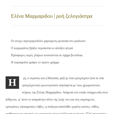
Ελίνα Μαρμαριδου | ροή ξελογιάστρα
Οι στέγες σιγοτραγουδούν χαρούμενη ορτανσία στο μπαλκόνι
Ο κορμοράνος βγάζει περισκόπιο κι αλλάζει φτερά
Πρόσφορες ουρές γλάρων κουνιούνται σε σχήμα βεντάλιας
Η κομπαρσίτα γράφει το πρώτο γράμμα
γη, ο ουρανός και η θάλασσα, μαζί με όσα εμπεριέχουν (και σε όσα
Η
εμπεριέχονται) ερωτοτροπούν απρόσμενα με τους χρωματιστούς
στίχους της Ελίνας Μαρμαρίδου. Ανάμεσα στο ενιαίο ποίημα-ωδή στον
άνθρωπο, γι’ αυτό το απαραίτητο άλλο της ζωής του και στις απρόσμενες
εμπειρίκιες υψικαμινικές λάβες, η ποιήτρια αναπλάθει γεμάτη εικόνες, πάθος,
αισθήματα και μουσικές τη ρομαντική υπερρεαλίζουσα φωνή της: Τζαζ αποχρώσεις