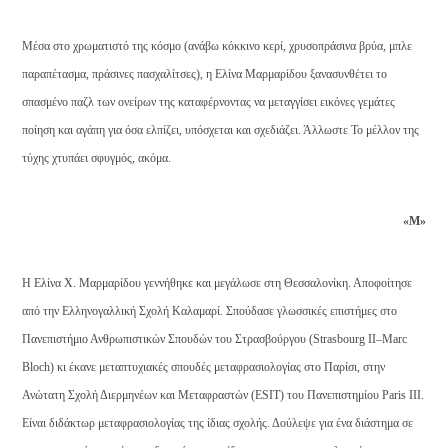
Μέσα στο χρωματιστό της κόσμο (ανάβω κόκκινο κερί, χρυσοπράσινα βρύα, μπλε
παραπέτασμα, πράσινες πασχαλίτσες), η Ελίνα Μαρμαρίδου ξανασυνθέτει το
σπασμένο παζλ των ονείρων της καταφέρνοντας να μεταγγίσει εικόνες γεμάτες
ποίηση και αγάπη για όσα ελπίζει, υπόσχεται και σχεδιάζει. Άλλωστε Το μέλλον της
τύχης χτυπάει σφυγμός, ακόμα.
«Μ»
Η Ελίνα Χ. Μαρμαρίδου γεννήθηκε και μεγάλωσε στη Θεσσαλονίκη. Αποφοίτησε
από την Ελληνογαλλική Σχολή Καλαμαρί. Σπούδασε γλωσσικές επιστήμες στο
Πανεπιστήμιο Ανθρωπιστικών Σπουδών του Στρασβούργου (Strasbourg II–Marc
Bloch) κι έκανε μεταπτυχιακές σπουδές μεταφρασιολογίας στο Παρίσι, στην
Ανώτατη Σχολή Διερμηνέων και Μεταφραστών (ESIT) του Πανεπιστημίου Paris III.
Είναι διδάκτωρ μεταφρασιολογίας της ίδιας σχολής. Δούλεψε για ένα διάστημα σε