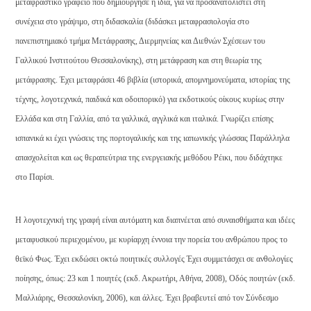
μεταφραστικό γραφείο που δημιούργησε η ίδια, για να προσανατολιστεί στη
συνέχεια στο γράψιμο, στη διδασκαλία (διδάσκει μεταφρασιολογία στο
πανεπιστημιακό τμήμα Μετάφρασης, Διερμηνείας και Διεθνών Σχέσεων του
Γαλλικού Ινστιτούτου Θεσσαλονίκης), στη μετάφραση και στη θεωρία της
μετάφρασης. Έχει μεταφράσει 46 βιβλία (ιστορικά, απομνημονεύματα, ιστορίας της
τέχνης, λογοτεχνικά, παιδικά και οδοιπορικό) για εκδοτικούς οίκους κυρίως στην
Ελλάδα και στη Γαλλία, από τα γαλλικά, αγγλικά και ιταλικά. Γνωρίζει επίσης
ισπανικά κι έχει γνώσεις της πορτογαλικής και της ιαπωνικής γλώσσας Παράλληλα
απασχολείται και ως θεραπεύτρια της ενεργειακής μεθόδου Ρέικι, που διδάχτηκε
στο Παρίσι.
Η λογοτεχνική της γραφή είναι αυτόματη και διαπνέεται από συναισθήματα και ιδέες
μεταφυσικού περιεχομένου, με κυρίαρχη έννοια την πορεία του ανθρώπου προς το
θεϊκό Φως. Έχει εκδώσει οκτώ ποιητικές συλλογές Έχει συμμετάσχει σε ανθολογίες
ποίησης, όπως: 23 και 1 ποιητές (εκδ. Ακρωτήρι, Αθήνα, 2008), Οδός ποιητών (εκδ.
Μαλλιάρης, Θεσσαλονίκη, 2006), και άλλες. Έχει βραβευτεί από τον Σύνδεσμο