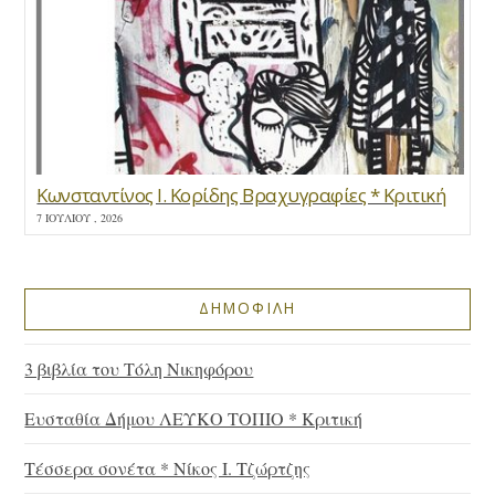
Κωνσταντίνος Ι. Κορίδης Βραχυγραφίες * Κριτική
7 ΙΟΥΛΊΟΥ , 2026
ΔΗΜΟΦΙΛΗ
3 βιβλία του Τόλη Νικηφόρου
Ευσταθία Δήμου ΛΕΥΚΟ ΤΟΠΙΟ * Κριτική
Τέσσερα σονέτα * Νίκος Ι. Τζώρτζης