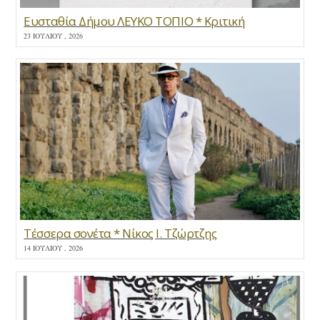
Ευσταθία Δήμου ΛΕΥΚΟ ΤΟΠΙΟ * Κριτική
23 ΙΟΥΛΊΟΥ , 2026
Τέσσερα σονέτα * Νίκος Ι. Τζώρτζης
14 ΙΟΥΛΊΟΥ , 2026