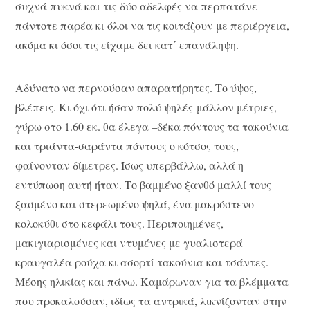
συχνά πυκνά και τις δύο αδελφές να περπατάνε
πάντοτε παρέα κι όλοι να τις κοιτάζουν με περιέργεια,
ακόμα κι όσοι τις είχαμε δει κατ΄ επανάληψη.
Αδύνατο να περνούσαν απαρατήρητες. Το ύψος,
βλέπεις. Κι όχι ότι ήσαν πολύ ψηλές-μάλλον μέτριες,
γύρω στο 1.60 εκ. θα έλεγα –δέκα πόντους τα τακούνια
και τριάντα-σαράντα πόντους ο κότσος τους,
φαίνονταν δίμετρες. Ίσως υπερβάλλω, αλλά η
εντύπωση αυτή ήταν. Το βαμμένο ξανθό μαλλί τους
ξασμένο και στερεωμένο ψηλά, ένα μακρόστενο
κολοκύθι στο κεφάλι τους. Περιποιημένες,
μακιγιαρισμένες και ντυμένες με γυαλιστερά
κραυγαλέα ρούχα κι ασορτί τακούνια και τσάντες.
Μέσης ηλικίας και πάνω. Καμάρωναν για τα βλέμματα
που προκαλούσαν, ιδίως τα αντρικά, λικνίζονταν στην