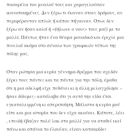
πασαρέλα του μυαλού τους και χαμογελούσαν
ικανοποιημένες. Δεν ξέρω τι έκαναν στους δρόμους, αν
περιφέρονταν απλώς ή κάπου πήγαιναν. Όπως δεν
ξέρω αν ήσαν καλά ή «ψήλωνε ο νους» τους μαζί με το
μαλλί. Πάντως ήταν ένα θέαμα μοναδικό και έριχνε μια
πινελιά ακόμα στο σύνολο των γραφικών τύπων της
πόλης μας.
Όταν ρώτησα μια κυρία γέννημα-θρέμμα που σχεδόν
ξέρει τους πάντες και τα πάντα για την πόλη, έμαθα
ότι η μια αδελφή είχε πεθάνει κι η άλλη μελαγχόλησε –
ήσαν δίδυμες– κατάλαβα ότι γι αυτό την είδα έτσι
εγκαταλειμμένη κι απεριποίητη. Μάλιστα η κυρία μού
είπε και μια ιστορία που δεν είχα ακούσει. Κάποτε, λέει
, επειδή έβαζαν πολύ λακ στο μαλλί για να σταθεί εκεί
πάνω και σπάνια το έλουζαν, είχαν κατσαρίδες