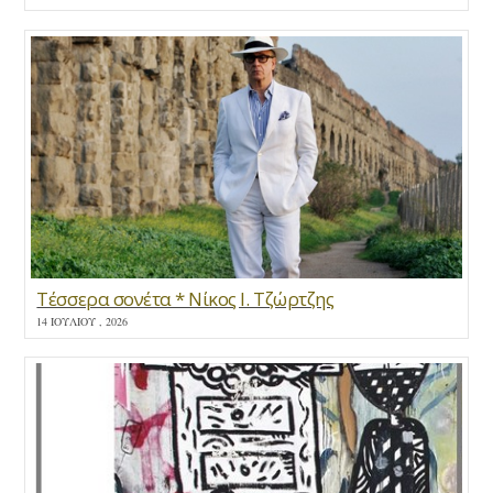
Τέσσερα σονέτα * Νίκος Ι. Τζώρτζης
14 ΙΟΥΛΊΟΥ , 2026