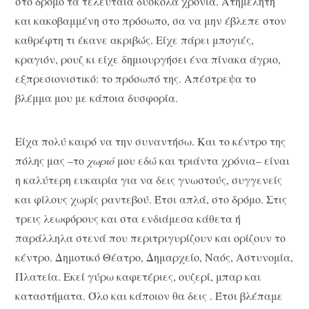
στο δρόμο τα τελευταία δύσκολα χρόνια. Ατημέλητη
και κακοβαμμένη στο πρόσωπο, σα να μην έβλεπε στον
καθρέφτη τι έκανε ακριβώς. Είχε πάρει μπογιές,
κραγιόν, ρουζ κι είχε δημιουργήσει ένα πίνακα άγριο,
εξπρεσιονιστικό: το πρόσωπό της. Απέστρεψα το
βλέμμα μου με κάποια δυσφορία.
Είχα πολύ καιρό να την συναντήσω. Και το κέντρο της
πόλης μας –το
χωριό
μου εδώ και τριάντα χρόνια– είναι
η καλύτερη ευκαιρία για να δεις γνωστούς, συγγενείς
και φίλους χωρίς ραντεβού. Έτσι απλά, στο δρόμο. Στις
τρεις λεωφόρους και στα ενδιάμεσα κάθετα ή
παράλληλα στενά που περιτριγυρίζουν και ορίζουν το
κέντρο. Δημοτικό Θέατρο, Δημαρχείο, Ναός, Αστυνομία,
Πλατεία. Εκεί γύρω καφετέριες, ουζερί, μπαρ και
καταστήματα. Όλο και κάποιον θα δεις . Έτσι βλέπαμε