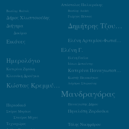
Απόστολος Παλιεράκης
Βασίλης Φαϊτάς
Βασίλης Λαδάς
Γιώργος Πέππας
Δήμος Χλωπτσιούδης
Δημήτρης Τζουμάκας
Διήγημα
Δοκίμιο
Ελένη Αρτεμίου-Φωτιάδου
Εικόνες
Ελένη Γ.
Ελένη Γούλα
Ημερολόγιο
Ιάσων Δεπούντης
Κατερίνα Ζησάκη
Κατερίνα Παναγιωτοπούλου
Κλεονίκη Δρούγκα
Κωστής Παπακόγκος
Κώστας Κρεμμύδας
Λάμπρος Σπυριούνης
Μανδραγόρας
Παναγιώτης Δήμου
Περιοδικό
Πηνελόπη Ζαρδούκα
Σπύρος Μπρίκος
Σταύρος Μίχας
Τεχνοχώρος
Τόλης Νικηφόρου