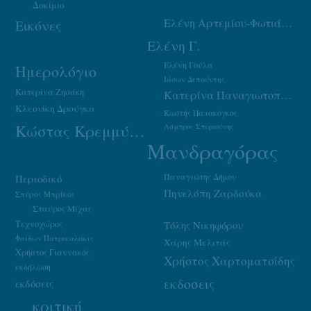
Δοκίμιο
Ελένη Αρτεμίου-Φωτιάδου
Εικόνες
Ελένη Γ.
Ελένη Γούλα
Ημερολόγιο
Ιάσων Δεπούντης
Κατερίνα Ζησάκη
Κατερίνα Παναγιωτοπούλου
Κλεονίκη Δρούγκα
Κωστής Παπακόγκος
Κώστας Κρεμμύδας
Λάμπρος Σπυριούνης
Μανδραγόρας
Παναγιώτης Δήμου
Περιοδικό
Πηνελόπη Ζαρδούκα
Σπύρος Μπρίκος
Σταύρος Μίχας
Τεχνοχώρος
Τόλης Νικηφόρου
Φαίδων Πατρικαλάκις
Χάρης Μελιτάς
Χρήστος Γιαννακός
Χρήστος Χαρτοματσίδης
εκδήλωση
εκδοσεις
εκδόσεις
κριτική