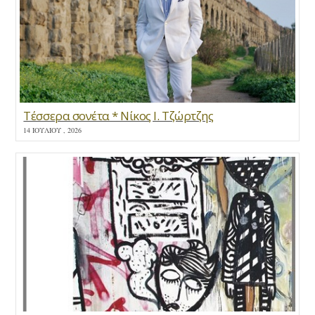
Τέσσερα σονέτα * Νίκος Ι. Τζώρτζης
14 ΙΟΥΛΊΟΥ , 2026