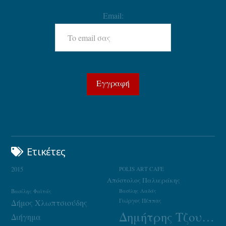
Email:
Ετικέτες
2015
POLIS ART CAFE
Απόστολος Παλιεράκης
Βασίλης Φαϊτάς
Βασίλης Λαδάς
Γιώργος Πέππας
Δήμος Χλωπτσιούδης
Δημήτρης Τζουμάκας
Διήγημα