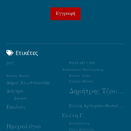
Ετικέτες
2015
POLIS ART CAFE
Απόστολος Παλιεράκης
Βασίλης Φαϊτάς
Βασίλης Λαδάς
Γιώργος Πέππας
Δήμος Χλωπτσιούδης
Δημήτρης Τζουμάκας
Διήγημα
Δοκίμιο
Ελένη Αρτεμίου-Φωτιάδου
Εικόνες
Ελένη Γ.
Ελένη Γούλα
Ημερολόγιο
Ιάσων Δεπούντης