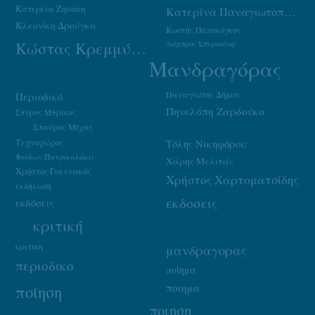
Κατερίνα Ζησάκη
Κατερίνα Παναγιωτοπούλου
Κλεονίκη Δρούγκα
Κωστής Παπακόγκος
Κώστας Κρεμμύδας
Λάμπρος Σπυριούνης
Μανδραγόρας
Παναγιώτης Δήμου
Περιοδικό
Πηνελόπη Ζαρδούκα
Σπύρος Μπρίκος
Σταύρος Μίχας
Τεχνοχώρος
Τόλης Νικηφόρου
Φαίδων Πατρικαλάκις
Χάρης Μελιτάς
Χρήστος Γιαννακός
Χρήστος Χαρτοματσίδης
εκδήλωση
εκδοσεις
εκδόσεις
κριτική
κριτικη
μανδραγορας
περιοδικο
ποίημα
ποιημα
ποίηση
ποιηση