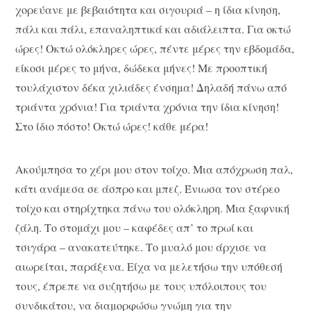
χορεύανε με βεβαιότητα και σιγουριά – η ίδια κίνηση,
πάλι και πάλι, επαναληπτικά και αδιάλειπτα. Για οκτώ
ώρες! Οκτώ ολόκληρες ώρες, πέντε μέρες την εβδομάδα,
είκοσι μέρες το μήνα, δώδεκα μήνες! Με προοπτική
τουλάχιστον δέκα χιλιάδες ένσημα! Δηλαδή πάνω από
τριάντα χρόνια! Για τριάντα χρόνια την ίδια κίνηση!
Στο ίδιο πόστο! Οκτώ ώρες! κάθε μέρα!
Ακούμπησα το χέρι μου στον τοίχο. Μια απόχρωση παλ,
κάτι ανάμεσα σε άσπρο και μπεζ. Ένιωσα τον στέρεο
τοίχο και στηρίχτηκα πάνω του ολόκληρη. Μια ξαφνική
ζάλη. Το στομάχι μου – καφέδες απ’ το πρωί και
τσιγάρα – ανακατεύτηκε. Το μυαλό μου άρχισε να
αιωρείται, παράξενα. Είχα να μελετήσω την υπόθεσή
τους, έπρεπε να συζητήσω με τους υπόλοιπους του
συνδικάτου, να διαμορφώσω γνώμη για την