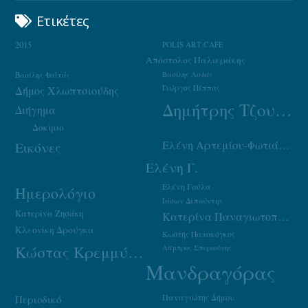
Ετικέτες
2015
POLIS ART CAFE
Απόστολος Παλιεράκης
Βασίλης Φαϊτάς
Βασίλης Λαδάς
Γιώργος Πέππας
Δήμος Χλωπτσιούδης
Δημήτρης Τζουμάκας
Διήγημα
Δοκίμιο
Ελένη Αρτεμίου-Φωτιάδου
Εικόνες
Ελένη Γ.
Ελένη Γούλα
Ημερολόγιο
Ιάσων Δεπούντης
Κατερίνα Ζησάκη
Κατερίνα Παναγιωτοπούλου
Κλεονίκη Δρούγκα
Κωστής Παπακόγκος
Κώστας Κρεμμύδας
Λάμπρος Σπυριούνης
Μανδραγόρας
Παναγιώτης Δήμου
Περιοδικό