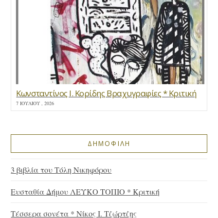
Κωνσταντίνος Ι. Κορίδης Βραχυγραφίες * Κριτική
7 ΙΟΥΛΊΟΥ , 2026
ΔΗΜΟΦΙΛΗ
3 βιβλία του Τόλη Νικηφόρου
Ευσταθία Δήμου ΛΕΥΚΟ ΤΟΠΙΟ * Κριτική
Τέσσερα σονέτα * Νίκος Ι. Τζώρτζης