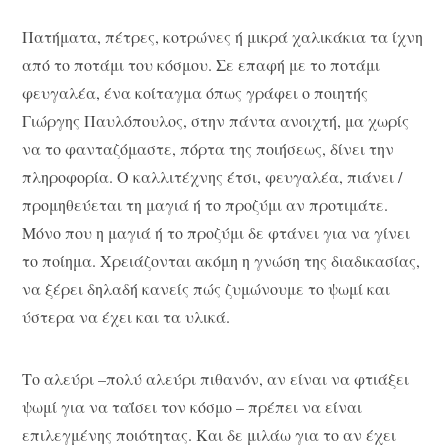
Πατήματα, πέτρες, κοτρώνες ή μικρά χαλικάκια τα ίχνη
από το ποτάμι του κόσμου. Σε επαφή με το ποτάμι
φευγαλέα, ένα κοίταγμα όπως γράφει ο ποιητής
Γιώργης Παυλόπουλος, στην πάντα ανοιχτή, μα χωρίς
να το φανταζόμαστε, πόρτα της ποιήσεως, δίνει την
πληροφορία. Ο καλλιτέχνης έτσι, φευγαλέα, πιάνει /
προμηθεύεται τη μαγιά ή το προζύμι αν προτιμάτε.
Μόνο που η μαγιά ή το προζύμι δε φτάνει για να γίνει
το ποίημα. Χρειάζονται ακόμη η γνώση της διαδικασίας,
να ξέρει δηλαδή κανείς πώς ζυμώνουμε το ψωμί και
ύστερα να έχει και τα υλικά.
Το αλεύρι –πολύ αλεύρι πιθανόν, αν είναι να φτιάξει
ψωμί για να ταΐσει τον κόσμο – πρέπει να είναι
επιλεγμένης ποιότητας. Και δε μιλάω για το αν έχει