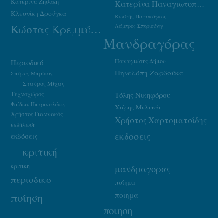
Κατερίνα Ζησάκη
Κατερίνα Παναγιωτοπούλου
Κλεονίκη Δρούγκα
Κωστής Παπακόγκος
Κώστας Κρεμμύδας
Λάμπρος Σπυριούνης
Μανδραγόρας
Παναγιώτης Δήμου
Περιοδικό
Πηνελόπη Ζαρδούκα
Σπύρος Μπρίκος
Σταύρος Μίχας
Τεχνοχώρος
Τόλης Νικηφόρου
Φαίδων Πατρικαλάκις
Χάρης Μελιτάς
Χρήστος Γιαννακός
Χρήστος Χαρτοματσίδης
εκδήλωση
εκδοσεις
εκδόσεις
κριτική
κριτικη
μανδραγορας
περιοδικο
ποίημα
ποιημα
ποίηση
ποιηση