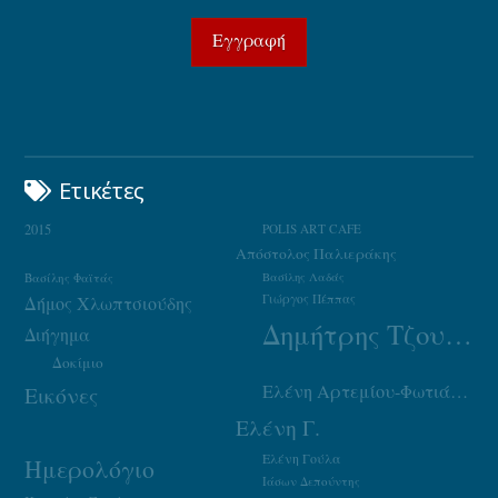
Ετικέτες
2015
POLIS ART CAFE
Απόστολος Παλιεράκης
Βασίλης Φαϊτάς
Βασίλης Λαδάς
Γιώργος Πέππας
Δήμος Χλωπτσιούδης
Δημήτρης Τζουμάκας
Διήγημα
Δοκίμιο
Ελένη Αρτεμίου-Φωτιάδου
Εικόνες
Ελένη Γ.
Ελένη Γούλα
Ημερολόγιο
Ιάσων Δεπούντης