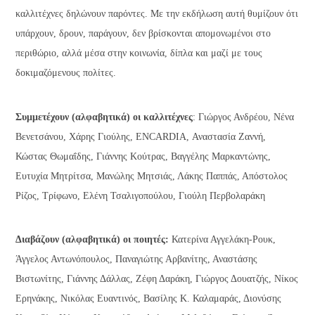
καλλιτέχνες δηλώνουν παρόντες. Με την εκδήλωση αυτή θυμίζουν ότι
υπάρχουν, δρουν, παράγουν, δεν βρίσκονται απομονωμένοι στο
περιθώριο, αλλά μέσα στην κοινωνία, δίπλα και μαζί με τους
δοκιμαζόμενους πολίτες.
Συμμετέχουν (αλφαβητικά) οι καλλιτέχνες
: Γιώργος Ανδρέου, Νένα
Βενετσάνου, Χάρης Γιούλης, ENCARDIA, Αναστασία Ζαννή,
Κώστας Θωμαΐδης, Γιάννης Κούτρας, Βαγγέλης Μαρκαντώνης,
Ευτυχία Μητρίτσα, Μανώλης Μητσιάς, Λάκης Παππάς, Απόστολος
Ρίζος, Τρίφωνο, Ελένη Τσαλιγοπούλου, Γιούλη Περβολαράκη
Διαβάζουν (αλφαβητικά) οι ποιητές:
Κατερίνα Αγγελάκη-Ρουκ,
Άγγελος Αντωνόπουλος, Παναγιώτης Αρβανίτης, Αναστάσης
Βιστωνίτης, Γιάννης Δάλλας, Ζέφη Δαράκη, Γιώργος Δουατζής, Νίκος
Ερηνάκης, Νικόλας Ευαντινός, Βασίλης K. Καλαμαράς, Διονύσης