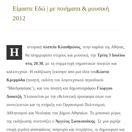
Είμαστε Εδώ | με ποιήματα & μουσική
2012
ιστορική
πλατεία Κλαυθμώνος
, στην καρδιά της Αθήνας,
Η
θα πλημμυρίσει στίχους και μουσική, την
Τρίτη 3 Ιουλίου
στις 20.30,
με τη συμμετοχή σημαντικών ποιητών και
καλλιτεχνών. Η εκδήλωση ξεκίνησε από μια ιδέα του
Κώστα
Κρεμμύδα
(ποιητή, εκδότη του λογοτεχνικού περιοδικού
“Μανδραγόρας’), και του ποιητή και δημοσιογράφου
Γιώργου
Δουατζή
. Υλοποιείται με την εθελοντική προσφορά όλων των
συντελεστών και τη στήριξη του Οργανισμού Πολιτισμού,
Αθλητισμού και Νεολαίας του Δήμου Αθηναίων. Το μουσικό μέρος
της εκδήλωσης συντονίζει ο
Άγγελος Σφακιανάκης
. Σε μια γκρίζα
εποχή γεμάτη ανασφάλεια, ανησυχία και στερήσεις, οι δημιουργοί και