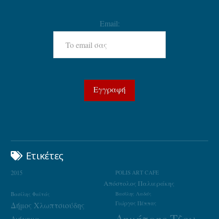
Email:
Ετικέτες
2015
POLIS ART CAFE
Απόστολος Παλιεράκης
Βασίλης Φαϊτάς
Βασίλης Λαδάς
Γιώργος Πέππας
Δήμος Χλωπτσιούδης
Δημήτρης Τζουμάκας
Διήγημα