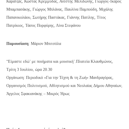
Καρατζάς, Κώστας Κρεμμύδας, Ανέστης Μελιδώνης, Γιώργος-Ίκαρος
Μπαμπασάκης, Γιώργος Μπλάνας, Παυλίνα Παμπούδη, Μιχάλης
Παπανικολάου, Σωτήρης Παστάκας, Γιάννης Πατίλης, Τίτος
Πατρίκιος, Τάσος Πορφύρης, Λίνα Στεφάνου
Παρουσίαση
: Μάριον Μπιτσόλα
“Είμαστε εδώ’ με ποιήματα και μουσική’.Πλατεία Κλαυθμώνος,
Τρίτη 3 Ιουλίου, ώρα 20.30
Οργάνωση: Περιοδικό «Για την Τέχνη & τη Ζωή» Μανδραγόρας,
Οργανισμός Πολιτισμού, Αθλητισμού και Νεολαίας Δήμου Αθηναίων,
Άγγελος Σφακιανάκης – Μικρός Ήρως