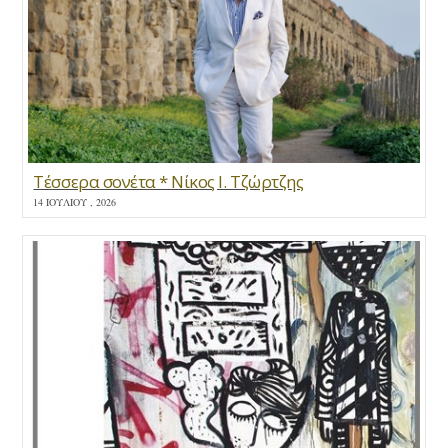
Τέσσερα σονέτα * Νίκος Ι. Τζώρτζης
14 ΙΟΥΛΊΟΥ , 2026