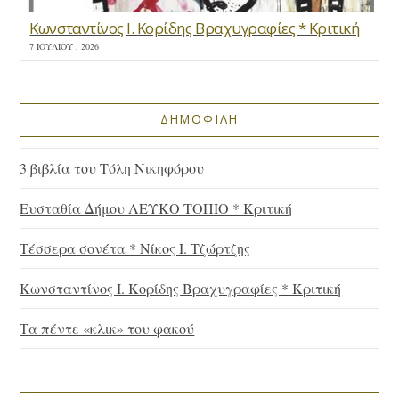
Κωνσταντίνος Ι. Κορίδης Βραχυγραφίες * Κριτική
7 ΙΟΥΛΊΟΥ , 2026
ΔΗΜΟΦΙΛΗ
3 βιβλία του Τόλη Νικηφόρου
Ευσταθία Δήμου ΛΕΥΚΟ ΤΟΠΙΟ * Κριτική
Τέσσερα σονέτα * Νίκος Ι. Τζώρτζης
Κωνσταντίνος Ι. Κορίδης Βραχυγραφίες * Κριτική
Τα πέντε «κλικ» του φακού