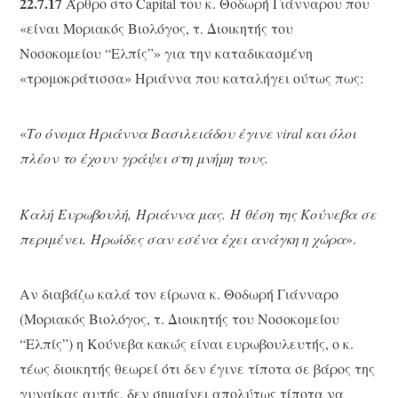
22.7.17
Άρθρο στο Capital του κ. Θοδωρή Γιάνναρου που
«είναι Μοριακός Βιολόγος, τ. Διοικητής του
Νοσοκομείου “Ελπίς”» για την καταδικασμένη
«τρομοκράτισσα» Ηριάννα που καταλήγει ούτως πως:
«
Το όνομα Ηριάννα Βασιλειάδου έγινε viral και όλοι
πλέον το έχουν γράψει στη μνήμη τους.
Καλή Ευρωβουλή, Ηριάννα μας. Η θέση της Κούνεβα σε
περιμένει. Ηρωίδες σαν εσένα έχει ανάγκη η χώρα
».
Αν διαβάζω καλά τον είρωνα κ. Θοδωρή Γιάνναρο
(Μοριακός Βιολόγος, τ. Διοικητής του Νοσοκομείου
“Ελπίς”) η Κούνεβα κακώς είναι ευρωβουλευτής, ο κ.
τέως διοικητής θεωρεί ότι δεν έγινε τίποτα σε βάρος της
γυναίκας αυτής, δεν σημαίνει απολύτως τίποτα να