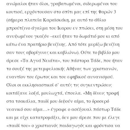
ανώμαλοι ήταν όλοι, γραβατωμένοι, σιδερωμένοι του
κουτιού, ερχόντουσαν στο σπίτι μας επί της Ψαρών 3
(σήμερα πλατεία Καραϊσκάκη, με αυτό το άθλιο
μπρούτζινο άγαλμα του Ίκαρου εν πτώσει, στη μέση του
ανυψωμένου γκαζόν –εκεί ήταν το δωμάτιό μου κι από
κάτω ένα πρατήριο βενζίνης. Από τότε μυρίζω βενζίνη
σαν τους αβορίγινες και καβλώνω). Ούτε το βιβλίο μου
άρεσε «Τα Αγνά Νειάτα», του πάστορα Τάδε, που ήταν
το σουξέ της μετεμφυλιακής Αθήνας των χριστιανών,
εναντίον του έρωτος και του εφηβικού αυνανισμού.
Όλοι οι εκκλησιαστικοί σ’ αυτές τις συγκεντρώσεις
κοιτάζανε λοξά, μουλωχτά, ύπουλα. «Μη δίνεις τροφή
στα τσακάλια, παιδί μου διψούν αίμα, το δροσερό
νεανικό σου αίμα…» έγραφε ο ασέξουαλ πάστωρ Τάδε
και με είχε κατατρομάξει, δεν μου άρεσε που με έλεγε
«παιδί του» ο χριστιανός παιδαγωγός και φρόντισα να