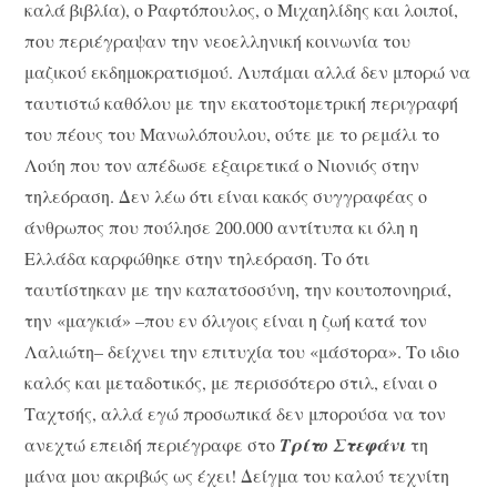
καλά βιβλία), ο Ραφτόπουλος, ο Μιχαηλίδης και λοιποί,
που περιέγραψαν την νεοελληνική κοινωνία του
μαζικού εκδημοκρατισμού. Λυπάμαι αλλά δεν μπορώ να
ταυτιστώ καθόλου με την εκατοστομετρική περιγραφή
του πέους του Μανωλόπουλου, ούτε με το ρεμάλι το
Λούη που τον απέδωσε εξαιρετικά ο Νιονιός στην
τηλεόραση. Δεν λέω ότι είναι κακός συγγραφέας ο
άνθρωπος που πούλησε 200.000 αντίτυπα κι όλη η
Ελλάδα καρφώθηκε στην τηλεόραση. Το ότι
ταυτίστηκαν με την καπατσοσύνη, την κουτοπονηριά,
την «μαγκιά» –που εν όλιγοις είναι η ζωή κατά τον
Λαλιώτη– δείχνει την επιτυχία του «μάστορα». Το ιδιο
καλός και μεταδοτικός, με περισσότερο στιλ, είναι ο
Ταχτσής, αλλά εγώ προσωπικά δεν μπορούσα να τον
ανεχτώ επειδή περιέγραφε στο
Τρίτο Στεφάνι
τη
μάνα μου ακριβώς ως έχει! Δείγμα του καλού τεχνίτη