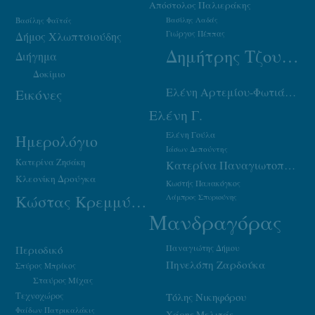
Απόστολος Παλιεράκης
Βασίλης Φαϊτάς
Βασίλης Λαδάς
Γιώργος Πέππας
Δήμος Χλωπτσιούδης
Δημήτρης Τζουμάκας
Διήγημα
Δοκίμιο
Ελένη Αρτεμίου-Φωτιάδου
Εικόνες
Ελένη Γ.
Ελένη Γούλα
Ημερολόγιο
Ιάσων Δεπούντης
Κατερίνα Ζησάκη
Κατερίνα Παναγιωτοπούλου
Κλεονίκη Δρούγκα
Κωστής Παπακόγκος
Κώστας Κρεμμύδας
Λάμπρος Σπυριούνης
Μανδραγόρας
Παναγιώτης Δήμου
Περιοδικό
Πηνελόπη Ζαρδούκα
Σπύρος Μπρίκος
Σταύρος Μίχας
Τεχνοχώρος
Τόλης Νικηφόρου
Φαίδων Πατρικαλάκις
Χάρης Μελιτάς