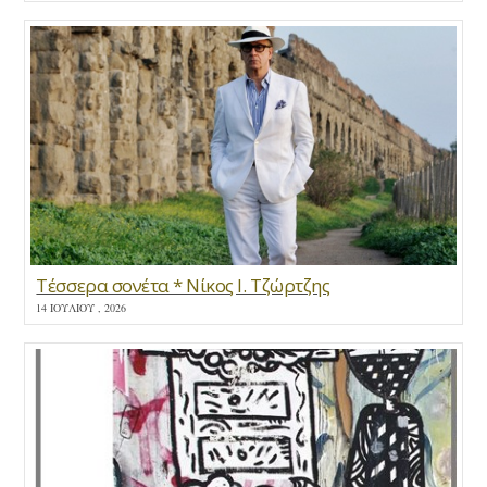
Τέσσερα σονέτα * Νίκος Ι. Τζώρτζης
14 ΙΟΥΛΊΟΥ , 2026