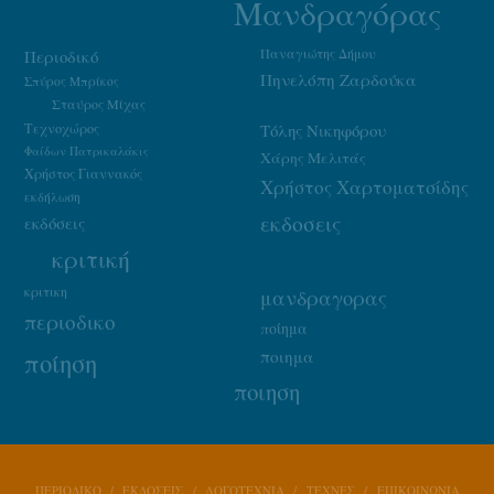
Μανδραγόρας
Παναγιώτης Δήμου
Περιοδικό
Πηνελόπη Ζαρδούκα
Σπύρος Μπρίκος
Σταύρος Μίχας
Τεχνοχώρος
Τόλης Νικηφόρου
Φαίδων Πατρικαλάκις
Χάρης Μελιτάς
Χρήστος Γιαννακός
Χρήστος Χαρτοματσίδης
εκδήλωση
εκδοσεις
εκδόσεις
κριτική
κριτικη
μανδραγορας
περιοδικο
ποίημα
ποιημα
ποίηση
ποιηση
ΠΕΡΙΟΔΙΚΟ
ΕΚΔΟΣΕΙΣ
ΛΟΓΟΤΕΧΝΙΑ
ΤΕΧΝΕΣ
ΕΠΙΚΟΙΝΩΝΙΑ