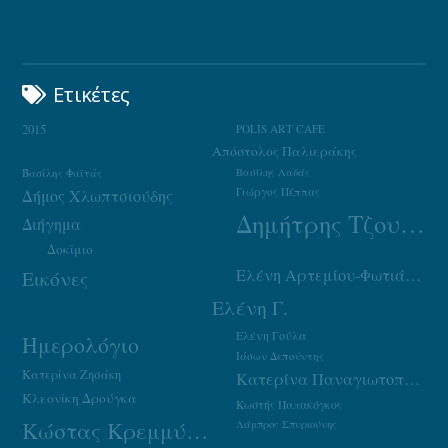
Ετικέτες
2015
POLIS ART CAFE
Απόστολος Παλιεράκης
Βασίλης Φαϊτάς
Βασίλης Λαδάς
Γιώργος Πέππας
Δήμος Χλωπτσιούδης
Δημήτρης Τζουμάκας
Διήγημα
Δοκίμιο
Ελένη Αρτεμίου-Φωτιάδου
Εικόνες
Ελένη Γ.
Ελένη Γούλα
Ημερολόγιο
Ιάσων Δεπούντης
Κατερίνα Ζησάκη
Κατερίνα Παναγιωτοπούλου
Κλεονίκη Δρούγκα
Κωστής Παπακόγκος
Κώστας Κρεμμύδας
Λάμπρος Σπυριούνης