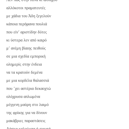
αλλόκοτοι πραματευτές
με χάδια του Άδη ξεγελούν
κάποια περήφανα πουλιά
που είν’ αριστίδην δύτες
κι ύστερα λεν από καιρό
μ’ ανέμη βίαιης πειθούς
σε μια σχεδία εμπορική
ολημερίς στην ένδεια
να τα κρατούν δεμένα
με μια κορδέλα θαλασσιά
που ’χει αστέρια δεκαοχτώ
ολόχρυσα απλωμένα
μέγγενη μαύρη στο λαιμό
της φρίκης για να δίνουν
μακάβριες παραστάσεις
Λάσκα καλούμπα ή σφιχτή