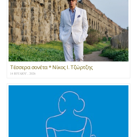
Τέσσερα σονέτα * Νίκος Ι. Τζώρτζης
14 ΙΟΥΛΊΟΥ , 2026