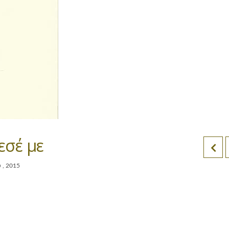
εσέ με
 , 2015