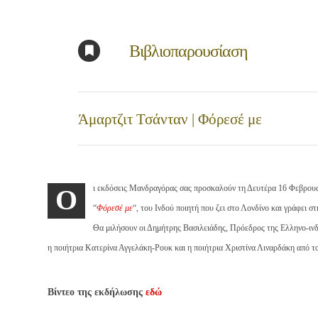
Βιβλιοπαρουσίαση
Άμαρτζιτ Τσάνταν | Φόρεσέ με
ι εκδόσεις Μανδραγόρας σας προσκαλούν τη Δευτέρα 16 Φεβρου
Ο
“
Φόρεσέ με
“, του Ινδού ποιητή που ζει στο Λονδίνο και γράφει 
Θα μιλήσουν οι Δημήτρης Βασιλειάδης, Πρόεδρος της Ελληνο-ινδ
η ποιήτρια Κατερίνα Αγγελάκη-Ρουκ και η ποιήτρια Χριστίνα Λιναρδάκη από τ
Βίντεο της εκδήλωσης
εδώ