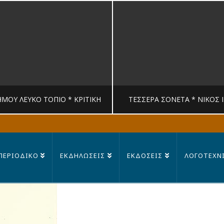
ΉΜΟΥ ΛΕΥΚΟ ΤΟΠΙΟ * ΚΡΙΤΙΚΉ
ΤΈΣΣΕΡΑ ΣΟΝΈΤΑ * ΝΊΚΟΣ 
MANDRAGORAS
MANDRAGORAS
ΠΕΡΙΟΔΙΚΟ
ΕΚΔΗΛΩΣΕΙΣ
ΕΚΔΟΣΕΙΣ
ΛΟΓΟΤΕΧΝ
ΙΤΙΚΉ, ΛΟΓΟΤΕΧΝΊΑ
ΠΟΊΗΣΗ
23 ΙΟΥΛΊΟΥ, 2026
14 ΙΟΥΛΊΟΥ, 202