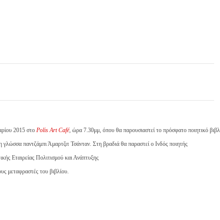
αρίου 2015 στο
Polis Art Café
, ώρα 7.30μμ, όπου θα παρουσιαστεί το πρόσφατο ποιητικό βιβλ
στη γλώσσα παντζάμπι Άμαρτζιτ Τσάνταν. Στη βραδιά θα παραστεί ο Ινδός ποιητής
ικής Εταιρείας Πολιτισμού και Ανάπτυξης
ους μεταφραστές του βιβλίου
.