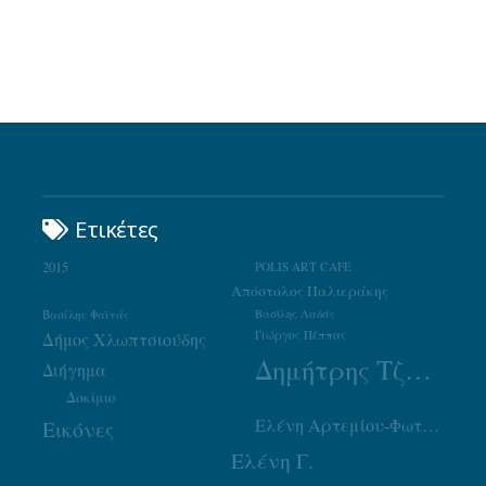
Ετικέτες
2015
POLIS ART CAFE
Απόστολος Παλιεράκης
Βασίλης Φαϊτάς
Βασίλης Λαδάς
Γιώργος Πέππας
Δήμος Χλωπτσιούδης
Δημήτρης Τζουμάκας
Διήγημα
Δοκίμιο
Ελένη Αρτεμίου-Φωτιάδου
Εικόνες
Ελένη Γ.