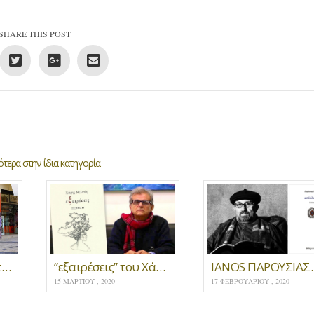
SHARE THIS POST
τερα στην ίδια κατηγορία
Γιάννη Αλεξανδρόπουλου, Τα δύστροπα σύμφωνα * Παρουσίαση
“εξαιρέσεις” του Χάρη Μελιτά -Παρουσίαση στο Polis Art Cafe στις 26 Φεβρουαρίου 2020
IANOS ΠΑΡΟΥΣΙΑΣΗ ΠΟΙΗΤΙΚΗΣ ΣΥΛΛ
15 ΜΑΡΤΊΟΥ , 2020
17 ΦΕΒΡΟΥΑΡΊΟΥ , 2020