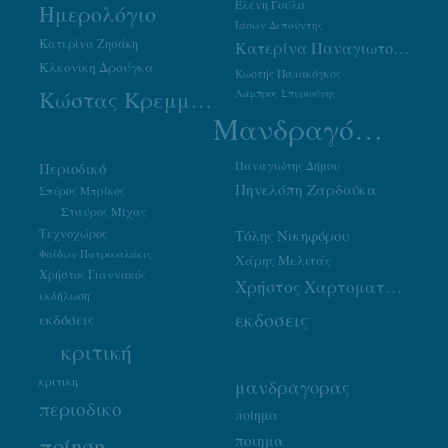
Ελένη Γούλα
Ημερολόγιο
Ιάσων Δεπούντης
Κατερίνα Ζησάκη
Κατερίνα Παναγιωτοπούλου
Κλεονίκη Δρούγκα
Κωστής Παπακόγκος
Κώστας Κρεμμύδας
Λάμπρος Σπυριούνης
Μανδραγόρας
Παναγιώτης Δήμου
Περιοδικό
Πηνελόπη Ζαρδούκα
Σπύρος Μπρίκος
Σταύρος Μίχας
Τεχνοχώρος
Τόλης Νικηφόρου
Φαίδων Πατρικαλάκις
Χάρης Μελιτάς
Χρήστος Γιαννακός
Χρήστος Χαρτοματσίδης
εκδήλωση
εκδοσεις
εκδόσεις
κριτική
κριτικη
μανδραγορας
περιοδικο
ποίημα
ποιημα
ποίηση