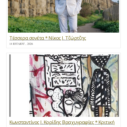
Τέσσερα σονέτα * Νίκος Ι. Τζώρτζης
14 ΙΟΥΛΊΟΥ , 2026
Κωνσταντίνος Ι. Κορίδης Βραχυγραφίες * Κριτική