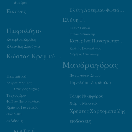
Δοκίμιο
Ελένη Αρτεμίου-Φωτιάδου
Εικόνες
Ελένη Γ.
Ελένη Γούλα
Ημερολόγιο
Ιάσων Δεπούντης
Κατερίνα Ζησάκη
Κατερίνα Παναγιωτοπούλου
Κλεονίκη Δρούγκα
Κωστής Παπακόγκος
Κώστας Κρεμμύδας
Λάμπρος Σπυριούνης
Μανδραγόρας
Παναγιώτης Δήμου
Περιοδικό
Πηνελόπη Ζαρδούκα
Σπύρος Μπρίκος
Σταύρος Μίχας
Τεχνοχώρος
Τόλης Νικηφόρου
Φαίδων Πατρικαλάκις
Χάρης Μελιτάς
Χρήστος Γιαννακός
Χρήστος Χαρτοματσίδης
εκδήλωση
εκδοσεις
εκδόσεις
κριτική