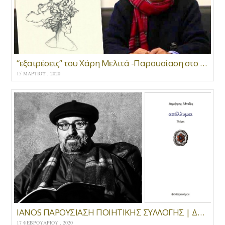
“εξαιρέσεις” του Χάρη Μελιτά -Παρουσίαση στο Polis Art Cafe στις 26 Φεβρουαρίου 2020
15 ΜΑΡΤΊΟΥ , 2020
IANOS ΠΑΡΟΥΣΙΑΣΗ ΠΟΙΗΤΙΚΗΣ ΣΥΛΛΟΓΗΣ | ΔΗΜΗΤΡΗΣ ΛΕΝΤΖΟΣ ΑΠΟΛΛΥΜΑΙ | ΕΚΔΟΣΕΙΣ ΜΕΤΡΟΝΟΜΟΣ
17 ΦΕΒΡΟΥΑΡΊΟΥ , 2020