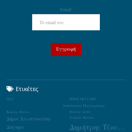
Email:
Ετικέτες
2015
POLIS ART CAFE
Απόστολος Παλιεράκης
Βασίλης Φαϊτάς
Βασίλης Λαδάς
Γιώργος Πέππας
Δήμος Χλωπτσιούδης
Δημήτρης Τζουμάκας
Διήγημα