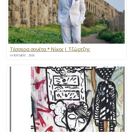
Τέσσερα σονέτα * Νίκος Ι. Τζώρτζης
14 ΙΟΥΛΊΟΥ , 2026