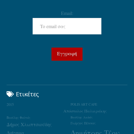
Email:
Ετικέτες
2015
POLIS ART CAFE
Απόστολος Παλιεράκης
Βασίλης Φαϊτάς
Βασίλης Λαδάς
Γιώργος Πέππας
Δήμος Χλωπτσιούδης
Δημήτρης Τζουμάκας
Διήγημα