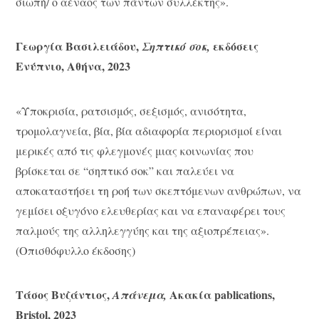
σιωπή/ ο αέναος των πάντων συλλέκτης».
Γεωργία Βασιλειάδου,
εκδόσεις
Σηπτικό σοκ,
Ενύπνιο, Αθήνα, 2023
«Υποκρισία, ρατσισμός, σεξισμός, ανισότητα,
τρομολαγνεία, βία, βία αδιαφορία περιορισμοί είναι
μερικές από τις φλεγμονές μιας κοινωνίας που
βρίσκεται σε “σηπτικό σοκ” και παλεύει να
αποκαταστήσει τη ροή των σκεπτόμενων ανθρώπων, να
γεμίσει οξυγόνο ελευθερίας και να επαναφέρει τους
παλμούς της αλληλεγγύης και της αξιοπρέπειας».
(Οπισθόφυλλο έκδοσης)
Τάσος
Βυζάντιος
,
Ακακία
pablications,
Απάνεμα
,
Bristol, 2023