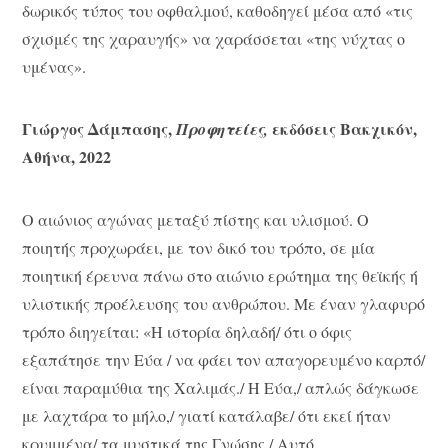
δωρικός τύπος του οφθαλμού, καθοδηγεί μέσα από «τις
σχισμές της χαραυγής» να χαράσσεται «της νύχτας ο
υμένας».
Γιώργος Δάμπασης,
εκδόσεις Βακχικόν,
Προφητείες,
Αθήνα, 2022
Ο αιώνιος αγώνας μεταξύ πίστης και υλισμού. Ο
ποιητής προχωράει, με τον δικό του τρόπο, σε μία
ποιητική έρευνα πάνω στο αιώνιο ερώτημα της θεϊκής ή
υλιστικής προέλευσης του ανθρώπου. Με έναν γλαφυρό
τρόπο διηγείται: «Η ιστορία δηλαδή/ ότι ο όφις
εξαπάτησε την Εύα / να φάει τον απαγορευμένο καρπό/
είναι παραμύθια της Χαλιμάς./ Η Εύα,/ απλώς δάγκωσε
με λαχτάρα το μήλο,/ γιατί κατάλαβε/ ότι εκεί ήταν
κρυμμένα/ τα μυστικά της Γνώσης./ Αυτό