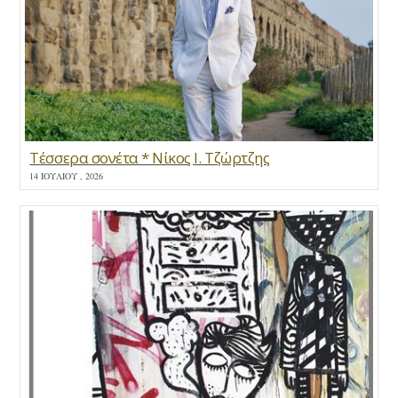
Τέσσερα σονέτα * Νίκος Ι. Τζώρτζης
14 ΙΟΥΛΊΟΥ , 2026