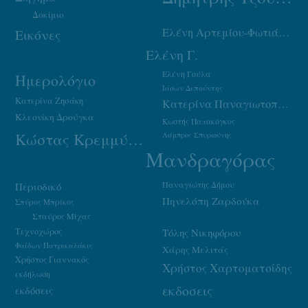
Δοκίμιο
Ελένη Αρτεμίου-Φωτιάδου
Εικόνες
Ελένη Γ.
Ελένη Γούλα
Ημερολόγιο
Ιάσων Δεπούντης
Κατερίνα Ζησάκη
Κατερίνα Παναγιωτοπούλου
Κλεονίκη Δρούγκα
Κωστής Παπακόγκος
Κώστας Κρεμμύδας
Λάμπρος Σπυριούνης
Μανδραγόρας
Παναγιώτης Δήμου
Περιοδικό
Πηνελόπη Ζαρδούκα
Σπύρος Μπρίκος
Σταύρος Μίχας
Τεχνοχώρος
Τόλης Νικηφόρου
Φαίδων Πατρικαλάκις
Χάρης Μελιτάς
Χρήστος Γιαννακός
Χρήστος Χαρτοματσίδης
εκδήλωση
εκδοσεις
εκδόσεις